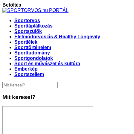
Betöltés
Sportorvos
Sporttáplálkozás
Sportszülők
Életmódorvoslás & Healthy Longevity
Sportlélek
Sporttörténelem
Sporttudomány
Sportgondolatok
Sport és művészet és kultúra
Emberkép
Sportszellem
Mit keresel?