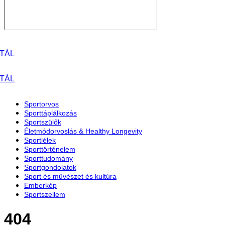
Sportorvos
Sporttáplálkozás
Sportszülők
Életmódorvoslás & Healthy Longevity
Sportlélek
Sporttörténelem
Sporttudomány
Sportgondolatok
Sport és művészet és kultúra
Emberkép
Sportszellem
404