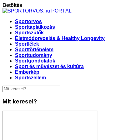
Betöltés
Sportorvos
Sporttáplálkozás
Sportszülők
Életmódorvoslás & Healthy Longevity
Sportlélek
Sporttörténelem
Sporttudomány
Sportgondolatok
Sport és művészet és kultúra
Emberkép
Sportszellem
Mit keresel?