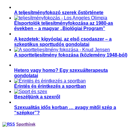
A teljesítményfokozó szerek őstörténete
Élsportolók teljesítményfokozása az 1980-as
években – a magyar „Biológiai Program”
A kezdetek: kígyóolaj, az első csodaszer – a
szkeptikus sporttudós gondolatai
A sportteljesítmény fokozása (közlemény 1948-ból)
Hetero vagy homo? Egy szexuálterapeuta
gondolatai
Érintés és érintkezés a sportban
Beszéljünk a szexről
Szexualitás idős korban … avagy mitől szép a
“szépkor”?
Sporthírek