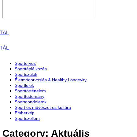
Sportorvos
Sporttáplálkozás
Sportszülők
Életmódorvoslás & Healthy Longevity
Sportlélek
Sporttörténelem
Sporttudomány
Sportgondolatok
Sport és művészet és kultúra
Emberkép
Sportszellem
Category: Aktuális