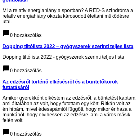
Mi a relatív energiahiány a sportban? A RED-S szindróma a
relatív energiahiány okozta károsodott élettani működésre
utal.
chat_bubble
0 hozzászólás
Dopping tiltólista 2022 – gyógyszerek szerinti teljes lista
Dopping tiltólista 2022 - gyógyszerek szerinti teljes lista
chat_bubble
0 hozzászólás
Az edzésről történő elkésésről és a büntetőkörök
futtatásáról
Amikor gyerekként elkéstem az edzésről, a büntetést kaptam,
ami általában az volt, hogy futottam egy kört. Ritkán volt az
én hibám, mivel édesapámtól függött, hogy mikor ér haza a
munkából, hogy elvihessen az edzésre, ami a város másik
felén volt.
chat_bubble
0 hozzászólás