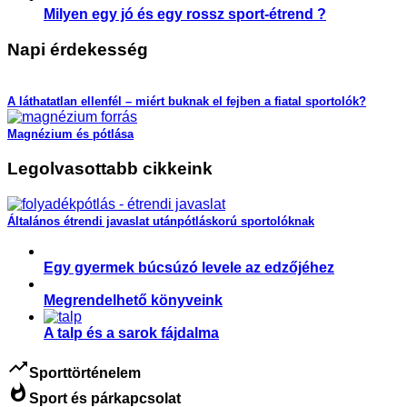
Milyen egy jó és egy rossz sport-étrend ?
Napi érdekesség
A láthatatlan ellenfél – miért buknak el fejben a fiatal sportolók?
Magnézium és pótlása
Legolvasottabb cikkeink
Általános étrendi javaslat utánpótláskorú sportolóknak
Egy gyermek búcsúzó levele az edzőjéhez
Megrendelhető könyveink
A talp és a sarok fájdalma
trending_up
Sporttörténelem
whatshot
Sport és párkapcsolat