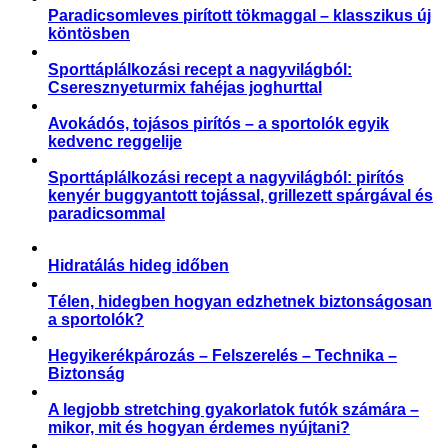
Paradicsomleves pirított tökmaggal – klasszikus új
köntösben
Sporttáplálkozási recept a nagyvilágból:
Cseresznyeturmix fahéjas joghurttal
Avokádós, tojásos pirítós – a sportolók egyik
kedvenc reggelije
Sporttáplálkozási recept a nagyvilágból: pirítós
kenyér buggyantott tojással, grillezett spárgával és
paradicsommal
Hidratálás hideg időben
Télen, hidegben hogyan edzhetnek biztonságosan
a sportolók?
Hegyikerékpározás – Felszerelés – Technika –
Biztonság
A legjobb stretching gyakorlatok futók számára –
mikor, mit és hogyan érdemes nyújtani?