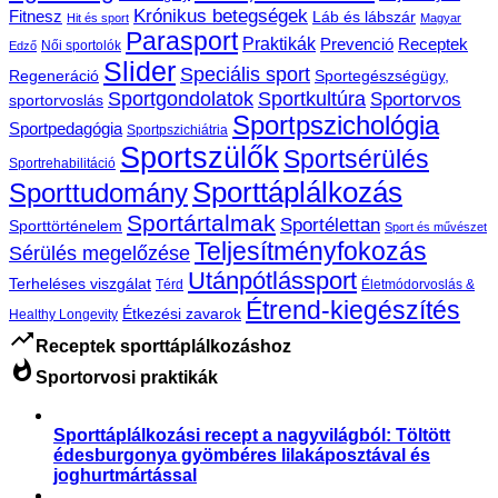
Krónikus betegségek
Fitnesz
Láb és lábszár
Hit és sport
Magyar
Parasport
Praktikák
Prevenció
Receptek
Női sportolók
Edző
Slider
Speciális sport
Regeneráció
Sportegészségügy,
Sportgondolatok
Sportkultúra
Sportorvos
sportorvoslás
Sportpszichológia
Sportpedagógia
Sportpszichiátria
Sportszülők
Sportsérülés
Sportrehabilitáció
Sporttáplálkozás
Sporttudomány
Sportártalmak
Sportélettan
Sporttörténelem
Sport és művészet
Teljesítményfokozás
Sérülés megelőzése
Utánpótlássport
Terheléses viszgálat
Térd
Életmódorvoslás &
Étrend-kiegészítés
Étkezési zavarok
Healthy Longevity
trending_up
Receptek sporttáplálkozáshoz
whatshot
Sportorvosi praktikák
Sporttáplálkozási recept a nagyvilágból: Töltött
édesburgonya gyömbéres lilakáposztával és
joghurtmártással