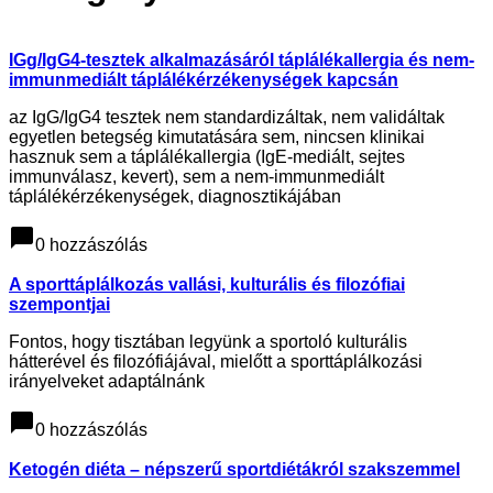
IGg/IgG4-tesztek alkalmazásáról táplálékallergia és nem-
immunmediált táplálékérzékenységek kapcsán
az IgG/IgG4 tesztek nem standardizáltak, nem validáltak
egyetlen betegség kimutatására sem, nincsen klinikai
hasznuk sem a táplálékallergia (IgE-mediált, sejtes
immunválasz, kevert), sem a nem-immunmediált
táplálékérzékenységek, diagnosztikájában
chat_bubble
0 hozzászólás
A sporttáplálkozás vallási, kulturális és filozófiai
szempontjai
Fontos, hogy tisztában legyünk a sportoló kulturális
hátterével és filozófiájával, mielőtt a sporttáplálkozási
irányelveket adaptálnánk
chat_bubble
0 hozzászólás
Ketogén diéta – népszerű sportdiétákról szakszemmel