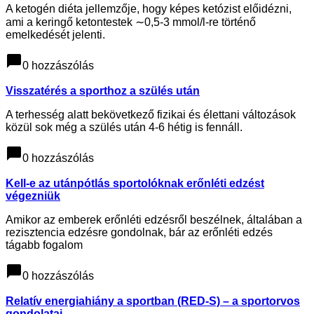
A ketogén diéta jellemzője, hogy képes ketózist előidézni,
ami a keringő ketontestek ∼0,5-3 mmol/l-re történő
emelkedését jelenti.
chat_bubble
0 hozzászólás
Visszatérés a sporthoz a szülés után
A terhesség alatt bekövetkező fizikai és élettani változások
közül sok még a szülés után 4-6 hétig is fennáll.
chat_bubble
0 hozzászólás
Kell-e az utánpótlás sportolóknak erőnléti edzést
végezniük
Amikor az emberek erőnléti edzésről beszélnek, általában a
rezisztencia edzésre gondolnak, bár az erőnléti edzés
tágabb fogalom
chat_bubble
0 hozzászólás
Relatív energiahiány a sportban (RED-S) – a sportorvos
gondolatai