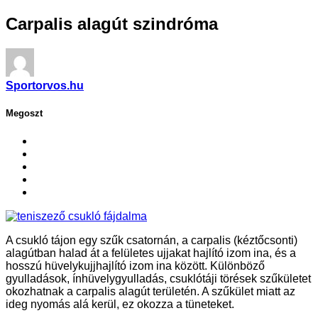
Carpalis alagút szindróma
Sportorvos.hu
Megoszt
A csukló tájon egy szűk csatornán, a carpalis (kéztőcsonti)
alagútban halad át a felületes ujjakat hajlító izom ina, és a
hosszú hüvelykujjhajlító izom ina között. Különböző
gyulladások, ínhüvelygyulladás, csuklótáji törések szűkületet
okozhatnak a carpalis alagút területén. A szűkület miatt az
ideg nyomás alá kerül, ez okozza a tüneteket.