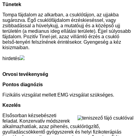
Tünetek
Tompa fájdalom az alkarban, a csuklótájon, az ujjakba
sugározva. Égő csuklófájdalom érzéskieséssel, vagy
zsibbadással a hüvelykujj, a mutatóujj és a középső ujj
területén (a medianus ideg ellátási területe). Éjjel súlyosabb
fájdalom. Pozitív Tinel-jel, azaz villámló érzés a csukló
belső-tenyéri felszínének érintésekor. Gyengeség a kéz
kisizmaiban.
hirdetés
Orvosi tevékenység
Pontos diagnózis
Fizikális vizsgálat mellett EMG vizsgálat szükséges.
Kezelés
Elsősorban kézsebészeti
feladat. Konzervatív módszerek
alkalmazhatóak, azaz pihenés, csuklórögzítő,
gyulladáscsökkentő gyógyszerek és helyi fizikoterápiás