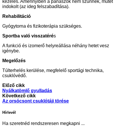
kezelés. Amennyiben a panaszok nem szűnnek, műtét
indokolt (az ideg felszabadítása).
Rehabilitáció
Gyógytorna és fizikoterápia szükséges.
Sportba való visszatéré
s
A funkció és izomerő helyreállása néhány hetet vesz
igénybe.
Megelőzés
Túlterhelés kerülése, megfelelő sportági technika,
csuklóvédő.
Előző cikk
Nyálkatömlő gyulladás
Következő cikk
Az orsócsont csuklótáji törése
Hírlevél
Ha szeretnéd rendszeresen megkapni ...