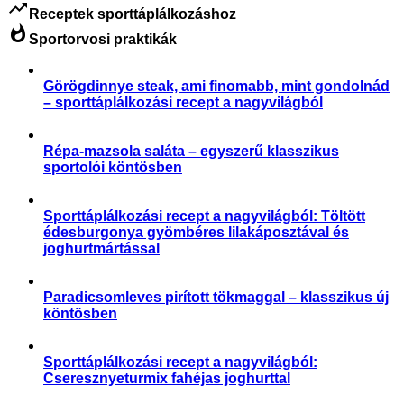
trending_up
Receptek sporttáplálkozáshoz
whatshot
Sportorvosi praktikák
Görögdinnye steak, ami finomabb, mint gondolnád
– sporttáplálkozási recept a nagyvilágból
,
Aktuális
Receptek
Répa-mazsola saláta – egyszerű klasszikus
sportolói köntösben
,
Receptek
Sporttáplálkozás
Sporttáplálkozási recept a nagyvilágból: Töltött
édesburgonya gyömbéres lilakáposztával és
joghurtmártással
,
Receptek
Sporttáplálkozás
Paradicsomleves pirított tökmaggal – klasszikus új
köntösben
Receptek
Sporttáplálkozási recept a nagyvilágból:
Cseresznyeturmix fahéjas joghurttal
,
Receptek
Sporttáplálkozás