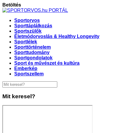
Betöltés
Sportorvos
Sporttáplálkozás
Sportszülők
Életmódorvoslás & Healthy Longevity
Sportlélek
Sporttörténelem
Sporttudomány
Sportgondolatok
Sport és művészet és kultúra
Emberkép
Sportszellem
Mit keresel?