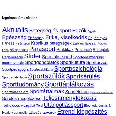
Izgalmas témaköreink
Aktuális
Betegség és sport
Edzők
Egyéb
Egészség
Etika, viselkedés
Fej és nyak
Elsősegély
Krónikus betegségek
Fitnesz
Láb és lábszár
Hit és sport
Magyar
Parasport
Praktikák
Prevenció
Receptek
Női sportolók
Edző
Slider
Speciális sport
Regeneráció
Sportegészségügy,
Sportgondolatok
Sportkultúra
Sportorvos
sportorvoslás
Sportpszichológia
Sportpedagógia
Sportpszichiátria
Sportszülők
Sportsérülés
Sportrehabilitáció
Sporttáplálkozás
Sporttudomány
Sportártalmak
Sportélettan
Sporttörténelem
Sport és művészet
Teljesítményfokozás
Sérülés megelőzése
Utánpótlássport
Terheléses viszgálat
Térd
Életmódorvoslás &
Étrend-kiegészítés
Étkezési zavarok
Healthy Longevity