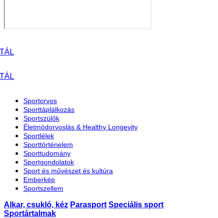
Sportorvos
Sporttáplálkozás
Sportszülők
Életmódorvoslás & Healthy Longevity
Sportlélek
Sporttörténelem
Sporttudomány
Sportgondolatok
Sport és művészet és kultúra
Emberkép
Sportszellem
Alkar, csukló, kéz
Parasport
Speciális sport
Sportártalmak