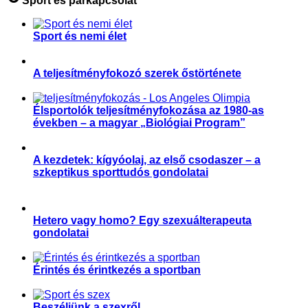
Sport és párkapcsolat
Sport és nemi élet
,
Sport és szexualitás
Sporttörténelem
A teljesítményfokozó szerek őstörténete
,
,
Sportkultúra
Sporttörténelem
Teljesítményfokozás
Élsportolók teljesítményfokozása az 1980-as
években – a magyar „Biológiai Program”
,
,
,
Sportegészségügy, sportorvoslás
Sportorvos
Sporttörténelem
Teljesítményfokozás
A kezdetek: kígyóolaj, az első csodaszer – a
szkeptikus sporttudós gondolatai
,
,
Aktuális
Sportkultúra
Sporttörténelem
Hetero vagy homo? Egy szexuálterapeuta
gondolatai
,
Párkapcsolat
Sport és szexualitás
Érintés és érintkezés a sportban
,
,
,
Magyar Edző
Párkapcsolat
Sport és szexualitás
Sporttudomány
Beszéljünk a szexről