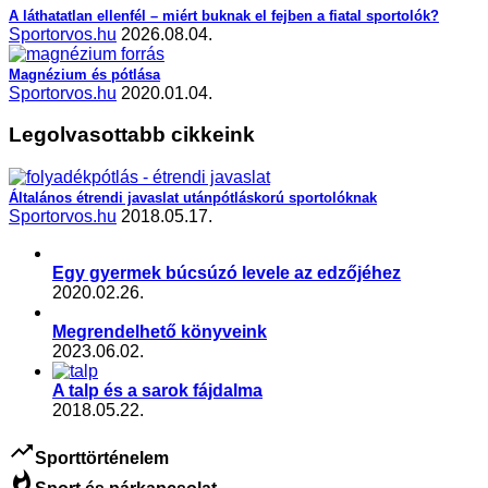
A láthatatlan ellenfél – miért buknak el fejben a fiatal sportolók?
Sportorvos.hu
2026.08.04.
Magnézium és pótlása
Sportorvos.hu
2020.01.04.
Legolvasottabb cikkeink
Általános étrendi javaslat utánpótláskorú sportolóknak
Sportorvos.hu
2018.05.17.
Egy gyermek búcsúzó levele az edzőjéhez
2020.02.26.
Megrendelhető könyveink
2023.06.02.
A talp és a sarok fájdalma
2018.05.22.
trending_up
Sporttörténelem
whatshot