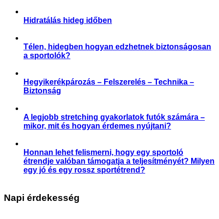
Hidratálás hideg időben
,
,
,
Aktuális
Praktikák
Slider
Sporttáplálkozás
Télen, hidegben hogyan edzhetnek biztonságosan
a sportolók?
,
,
,
,
,
Aktuális
Praktikák
Sérülés megelőzése
Slider
Sportártalmak
Sportsérülés
Hegyikerékpározás – Felszerelés – Technika –
Biztonság
,
,
Praktikák
Sérülés megelőzése
Sportártalmak
A legjobb stretching gyakorlatok futók számára –
mikor, mit és hogyan érdemes nyújtani?
,
,
,
,
Aktuális
Praktikák
Sérülés megelőzése
Slider
Sportsérülés
Honnan lehet felismerni, hogy egy sportoló
étrendje valóban támogatja a teljesítményét? Milyen
egy jó és egy rossz sportétrend?
,
,
,
,
Étrend-kiegészítés
Praktikák
Prevenció
Slider
Sporttáplálkozás
Napi érdekesség