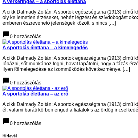
A vérkeringés – a sportolás élettana
A cikk Dalmady Zoltán: A sportok egészségtana (1913) című kön
oly kellemetlen érzéseket, nehéz légzést és szívdobogást ok
emberen észrevehető jelenségek között, s nincs […]
chat_bubble
0 hozzászólás
A sportolás élettana – a kimelegedés
A cikk Dalmady Zoltán: A sportok egészségtana (1913) című k
lóbázni, sőt munkához fogni, havat lapátolni, hogy a fázás ér
ilyen fölmelegedése az izomműködés következménye. […]
chat_bubble
0 hozzászólás
A sportolás élettana – az erő
A cikk Dalmady Zoltán: A sportok egészségtana (1913) című kö
él, valami baráti körben enged a fiatalok s az ördög incselked
chat_bubble
0 hozzászólás
Hírlevél