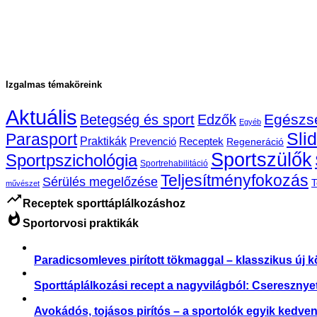
Izgalmas témaköreink
Aktuális
Egészs
Betegség és sport
Edzők
Egyéb
Sli
Parasport
Praktikák
Prevenció
Receptek
Regeneráció
Sportszülők
Sportpszichológia
Sportrehabilitáció
Teljesítményfokozás
Sérülés megelőzése
T
művészet
trending_up
Receptek sporttáplálkozáshoz
whatshot
Sportorvosi praktikák
Paradicsomleves pirított tökmaggal – klasszikus új 
Sporttáplálkozási recept a nagyvilágból: Cseresznyet
Avokádós, tojásos pirítós – a sportolók egyik kedven