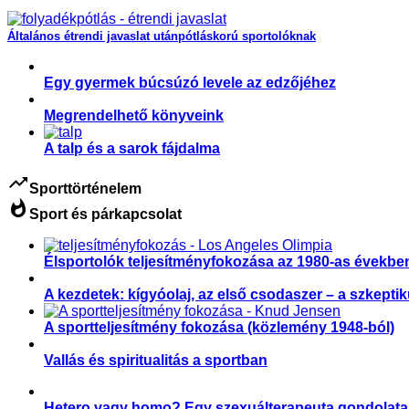
Általános étrendi javaslat utánpótláskorú sportolóknak
Egy gyermek búcsúzó levele az edzőjéhez
Megrendelhető könyveink
A talp és a sarok fájdalma
trending_up
Sporttörténelem
whatshot
Sport és párkapcsolat
Élsportolók teljesítményfokozása az 1980-as évekbe
A kezdetek: kígyóolaj, az első csodaszer – a szkepti
A sportteljesítmény fokozása (közlemény 1948-ból)
Vallás és spiritualitás a sportban
Hetero vagy homo? Egy szexuálterapeuta gondolata