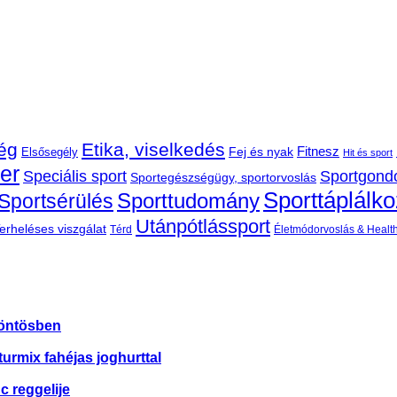
ég
Etika, viselkedés
Fej és nyak
Fitnesz
Elsősegély
Hit és sport
der
Speciális sport
Sportgond
Sportegészségügy, sportorvoslás
Sporttáplálk
Sportsérülés
Sporttudomány
Utánpótlássport
erheléses viszgálat
Térd
Életmódorvoslás & Healt
köntösben
urmix fahéjas joghurttal
c reggelije