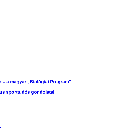
n – a magyar „Biológiai Program”
kus sporttudós gondolatai
i