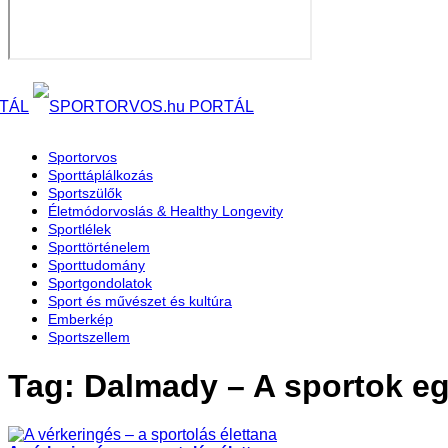
Sportorvos
Sporttáplálkozás
Sportszülők
Életmódorvoslás & Healthy Longevity
Sportlélek
Sporttörténelem
Sporttudomány
Sportgondolatok
Sport és művészet és kultúra
Emberkép
Sportszellem
Tag: Dalmady – A sportok e