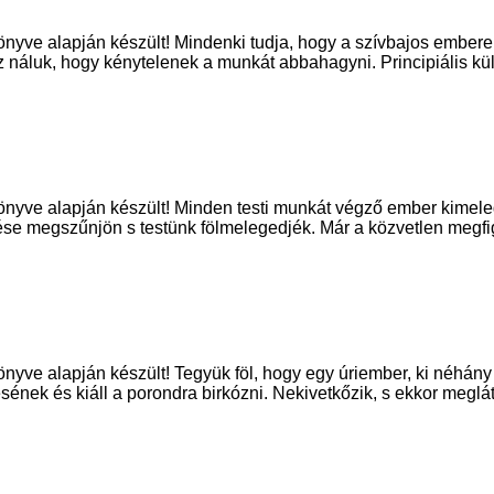
yve alapján készült! Mindenki tudja, hogy a szívbajos emberek 
oz náluk, hogy kénytelenek a munkát abbahagyni. Principiális 
önyve alapján készült! Minden testi munkát végző ember kimele
zése megszűnjön s testünk fölmelegedjék. Már a közvetlen megfig
nyve alapján készült! Tegyük föl, hogy egy úriember, ki néhán
ésének és kiáll a porondra birkózni. Nekivetkőzik, s ekkor meglá