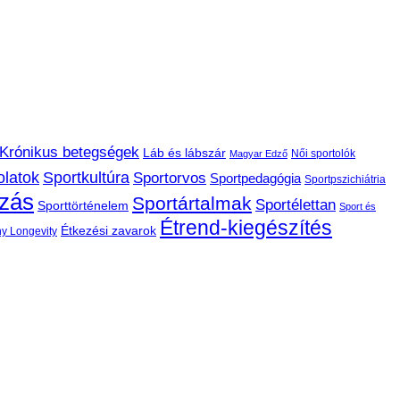
Krónikus betegségek
Láb és lábszár
Női sportolók
Magyar Edző
olatok
Sportkultúra
Sportorvos
Sportpedagógia
Sportpszichiátria
ozás
Sportártalmak
Sportélettan
Sporttörténelem
Sport és
Étrend-kiegészítés
Étkezési zavarok
hy Longevity