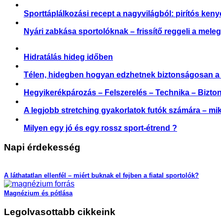
Sporttáplálkozási recept a nagyvilágból: pirítós keny
Nyári zabkása sportolóknak – frissítő reggeli a mele
Hidratálás hideg időben
Télen, hidegben hogyan edzhetnek biztonságosan a
Hegyikerékpározás – Felszerelés – Technika – Bizto
A legjobb stretching gyakorlatok futók számára – mi
Milyen egy jó és egy rossz sport-étrend ?
Napi érdekesség
A láthatatlan ellenfél – miért buknak el fejben a fiatal sportolók?
Magnézium és pótlása
Legolvasottabb cikkeink