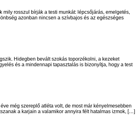
mily rosszul bírják a testi munkát: lépcsőjárás, emelgetés,
különbség azonban nincsen a szívbajos és az egészséges
gszik. Hidegben bevált szokás toporzékolni, a kezeket
yelés és a mindennapi tapasztalás is bizonyítja, hogy a test
y éve még szereplő atléta volt, de most már kényelmesebben
tszanak a karjain a valamikor annyira félt hatalmas izmok, […]