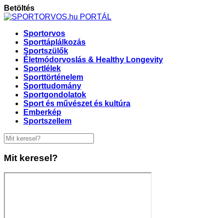
Betöltés
Sportorvos
Sporttáplálkozás
Sportszülők
Életmódorvoslás & Healthy Longevity
Sportlélek
Sporttörténelem
Sporttudomány
Sportgondolatok
Sport és művészet és kultúra
Emberkép
Sportszellem
Mit keresel?