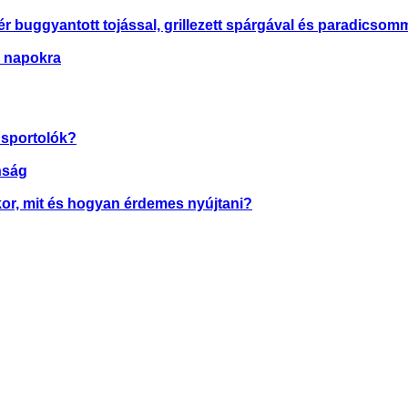
ér buggyantott tojással, grillezett spárgával és paradicsom
g napokra
 sportolók?
nság
kor, mit és hogyan érdemes nyújtani?