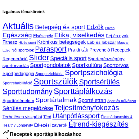
Izgalmas témaköreink
Aktuális
Betegség és sport
Edzők
Egyéb
Egészség
Etika, viselkedés
Fej és nyak
Elsősegély
Krónikus betegségek
Fitnesz
Láb és lábszár
Hit és sport
Magyar
Parasport
Praktikák
Prevenció
Receptek
Női sportolók
Edző
Slider
Speciális sport
Regeneráció
Sportegészségügy,
Sportgondolatok
Sportkultúra
Sportorvos
sportorvoslás
Sportpszichológia
Sportpedagógia
Sportpszichiátria
Sportszülők
Sportsérülés
Sportrehabilitáció
Sporttáplálkozás
Sporttudomány
Sportártalmak
Sportélettan
Sporttörténelem
Sport és művészet
Teljesítményfokozás
Sérülés megelőzése
Utánpótlássport
Terheléses viszgálat
Térd
Életmódorvoslás &
Étrend-kiegészítés
Étkezési zavarok
Healthy Longevity
trending_up
Receptek sporttáplálkozáshoz