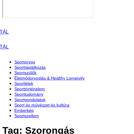
Sportorvos
Sporttáplálkozás
Sportszülők
Életmódorvoslás & Healthy Longevity
Sportlélek
Sporttörténelem
Sporttudomány
Sportgondolatok
Sport és művészet és kultúra
Emberkép
Sportszellem
Tag: Szorongás