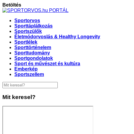
Betöltés
Sportorvos
Sporttáplálkozás
Sportszülők
Életmódorvoslás & Healthy Longevity
Sportlélek
Sporttörténelem
Sporttudomány
Sportgondolatok
Sport és művészet és kultúra
Emberkép
Sportszellem
Mit keresel?