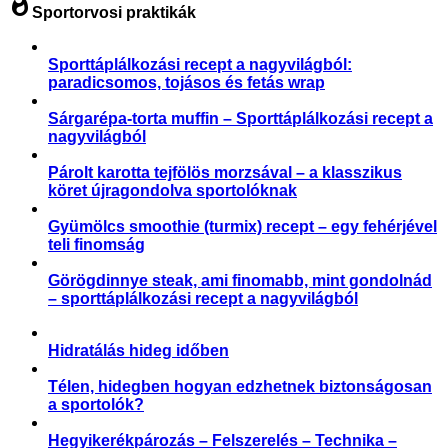
whatshot
Sportorvosi praktikák
Sporttáplálkozási recept a nagyvilágból:
paradicsomos, tojásos és fetás wrap
Sárgarépa-torta muffin – Sporttáplálkozási recept a
nagyvilágból
Párolt karotta tejfölös morzsával – a klasszikus
köret újragondolva sportolóknak
Gyümölcs smoothie (turmix) recept – egy fehérjével
teli finomság
Görögdinnye steak, ami finomabb, mint gondolnád
– sporttáplálkozási recept a nagyvilágból
Hidratálás hideg időben
Télen, hidegben hogyan edzhetnek biztonságosan
a sportolók?
Hegyikerékpározás – Felszerelés – Technika –