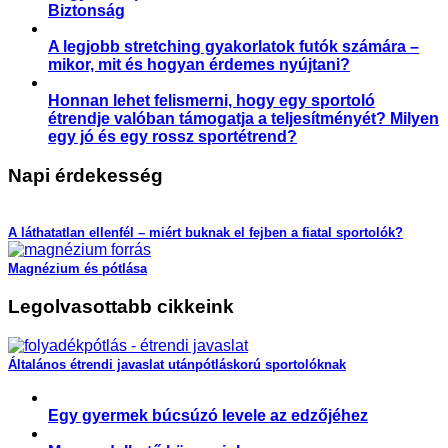
Biztonság
A legjobb stretching gyakorlatok futók számára –
mikor, mit és hogyan érdemes nyújtani?
Honnan lehet felismerni, hogy egy sportoló
étrendje valóban támogatja a teljesítményét? Milyen
egy jó és egy rossz sportétrend?
Napi érdekesség
A láthatatlan ellenfél – miért buknak el fejben a fiatal sportolók?
Magnézium és pótlása
Legolvasottabb cikkeink
Általános étrendi javaslat utánpótláskorú sportolóknak
Egy gyermek búcsúzó levele az edzőjéhez