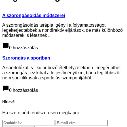
A szorongásoldás módszerei
A szorongásoldás terápia igényli a folyamatosságot,
legelterjedtebbek a nondirektív eljárások, de más különböző
módszerek is léteznek ...
chat_bubble
0 hozzászólás
Szorongás a sportban
A sportolókat is - különböző élethelyzetekben - megérintheti
a szorongás , ez kihat a teljesítményükre, bár a legtöbbször
nem specifikusak a sportolás szempontjából.
chat_bubble
0 hozzászólás
Hírlevél
Ha szeretnéd rendszeresen megkapni ...