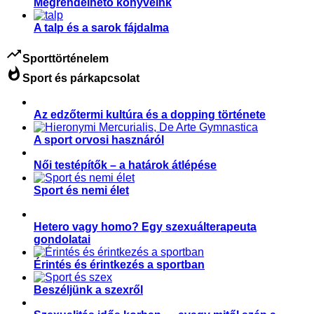
Megrendelhető könyveink
A talp és a sarok fájdalma
trending_up
Sporttörténelem
whatshot
Sport és párkapcsolat
Az edzőtermi kultúra és a dopping története
A sport orvosi hasznáról
Női testépítők – a határok átlépése
Sport és nemi élet
Hetero vagy homo? Egy szexuálterapeuta
gondolatai
Érintés és érintkezés a sportban
Beszéljünk a szexről