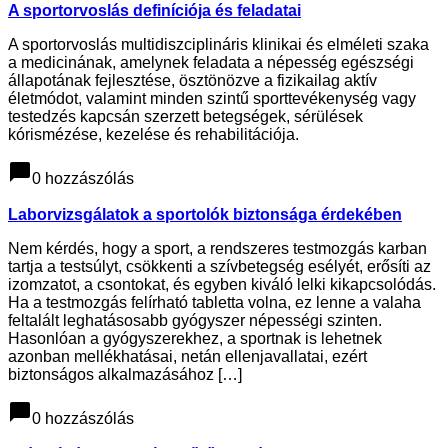
A sportorvoslás definíciója és feladatai
A sportorvoslás multidiszciplináris klinikai és elméleti szaka
a medicinának, amelynek feladata a népesség egészségi
állapotának fejlesztése, ösztönözve a fizikailag aktív
életmódot, valamint minden szintű sporttevékenység vagy
testedzés kapcsán szerzett betegségek, sérülések
kórismézése, kezelése és rehabilitációja.
chat_bubble
0 hozzászólás
Laborvizsgálatok a sportolók biztonsága érdekében
Nem kérdés, hogy a sport, a rendszeres testmozgás karban
tartja a testsúlyt, csökkenti a szívbetegség esélyét, erősíti az
izomzatot, a csontokat, és egyben kiváló lelki kikapcsolódás.
Ha a testmozgás felírható tabletta volna, ez lenne a valaha
feltalált leghatásosabb gyógyszer népességi szinten.
Hasonlóan a gyógyszerekhez, a sportnak is lehetnek
azonban mellékhatásai, netán ellenjavallatai, ezért
biztonságos alkalmazásához […]
chat_bubble
0 hozzászólás