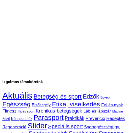
Izgalmas témaköreink
Aktuális
Betegség és sport
Edzők
Egyéb
Egészség
Etika, viselkedés
Fej és nyak
Elsősegély
Krónikus betegségek
Fitnesz
Láb és lábszár
Hit és sport
Magyar
Parasport
Praktikák
Prevenció
Receptek
Női sportolók
Edző
Slider
Speciális sport
Regeneráció
Sportegészségügy,
Sportgondolatok
Sportkultúra
Sportorvos