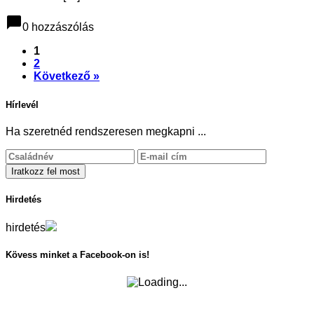
chat_bubble
0 hozzászólás
1
2
Következő »
Hírlevél
Ha szeretnéd rendszeresen megkapni ...
Hirdetés
hirdetés
Kövess minket a Facebook-on is!