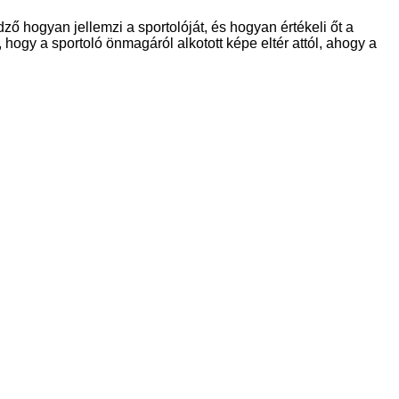
dző hogyan jellemzi a sportolóját, és hogyan értékeli őt a
hogy a sportoló önmagáról alkotott képe eltér attól, ahogy a