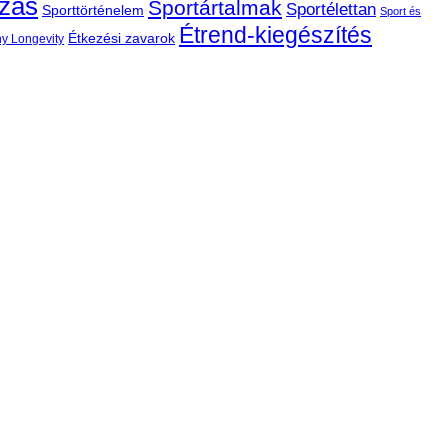
ozás
Sportártalmak
Sportélettan
Sporttörténelem
Sport és
Étrend-kiegészítés
Étkezési zavarok
hy Longevity