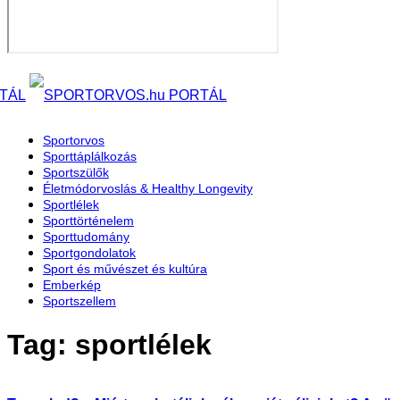
Sportorvos
Sporttáplálkozás
Sportszülők
Életmódorvoslás & Healthy Longevity
Sportlélek
Sporttörténelem
Sporttudomány
Sportgondolatok
Sport és művészet és kultúra
Emberkép
Sportszellem
Tag: sportlélek