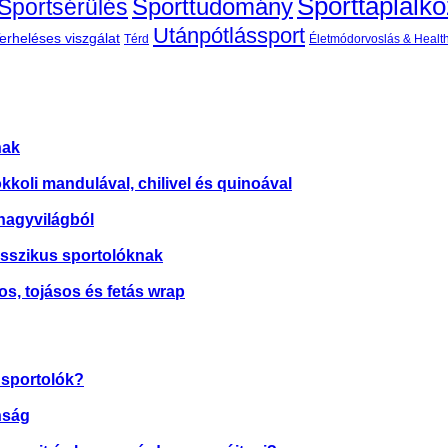
Sporttáplálk
Sportsérülés
Sporttudomány
Utánpótlássport
erheléses viszgálat
Térd
Életmódorvoslás & Healt
nak
okkoli mandulával, chilivel és quinoával
nagyvilágból
asszikus sportolóknak
os, tojásos és fetás wrap
 sportolók?
nság