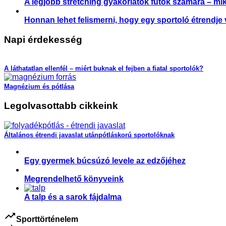
A legjobb stretching gyakorlatok futók számára – mi
Honnan lehet felismerni, hogy egy sportoló étrendje 
Napi érdekesség
A láthatatlan ellenfél – miért buknak el fejben a fiatal sportolók?
Magnézium és pótlása
Legolvasottabb cikkeink
Általános étrendi javaslat utánpótláskorú sportolóknak
Egy gyermek búcsúzó levele az edzőjéhez
Megrendelhető könyveink
A talp és a sarok fájdalma
trending_up
Sporttörténelem