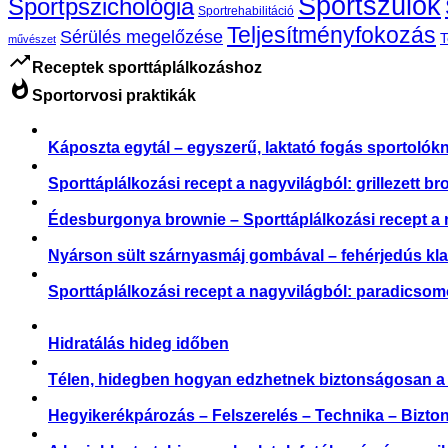
Sportszülők
Sportpszichológia
Sportrehabilitáció
Teljesítményfokozás
Sérülés megelőzése
T
művészet
trending_up
Receptek sporttáplálkozáshoz
whatshot
Sportorvosi praktikák
Káposzta egytál – egyszerű, laktató fogás sportolók
Sporttáplálkozási recept a nagyvilágból: grillezett br
Édesburgonya brownie – Sporttáplálkozási recept a 
Nyárson sült szárnyasmáj gombával – fehérjedús kl
Sporttáplálkozási recept a nagyvilágból: paradicsom
Hidratálás hideg időben
Télen, hidegben hogyan edzhetnek biztonságosan a
Hegyikerékpározás – Felszerelés – Technika – Bizto