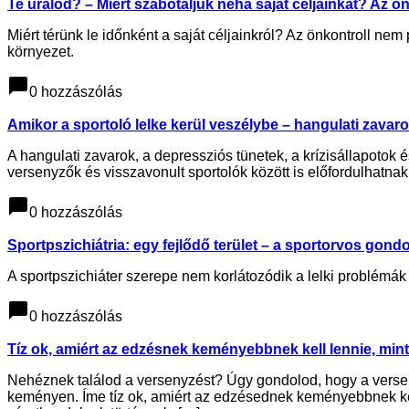
Te uralod? – Miért szabotáljuk néha saját céljainkat? Az 
Miért térünk le időnként a saját céljainkról? Az önkontroll ne
környezet.
chat_bubble
0 hozzászólás
Amikor a sportoló lelke kerül veszélybe – hangulati zavaro
A hangulati zavarok, a depressziós tünetek, a krízisállapotok 
versenyzők és visszavonult sportolók között is előfordulhatnak
chat_bubble
0 hozzászólás
Sportpszichiátria: egy fejlődő terület – a sportorvos gondo
A sportpszichiáter szerepe nem korlátozódik a lelki problémák 
chat_bubble
0 hozzászólás
Tíz ok, amiért az edzésnek keményebbnek kell lennie, min
Nehéznek találod a versenyzést? Úgy gondolod, hogy a versen
keményen. Íme tíz ok, amiért az edzésednek keményebbnek kel