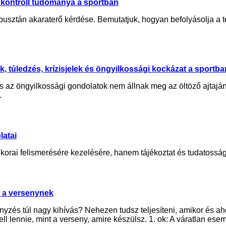
önkontroll tudománya a sportban
m pusztán akaraterő kérdése. Bemutatjuk, hogyan befolyásolja a t
k, túledzés, krízisjelek és öngyilkossági kockázat a sportba
és az öngyilkossági gondolatok nem állnak meg az öltöző ajtaján
.
latai
korai felismerésére kezelésére, hanem tájékoztat és tudatosságot
t a versenynek
yzés túl nagy kihívás? Nehezen tudsz teljesíteni, amikor és a
l lennie, mint a verseny, amire készülsz. 1. ok: A váratlan e