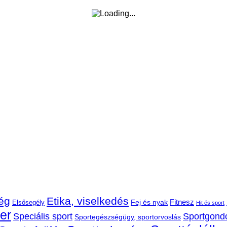
ég
Etika, viselkedés
Fej és nyak
Fitnesz
Elsősegély
Hit és sport
der
Speciális sport
Sportgond
Sportegészségügy, sportorvoslás