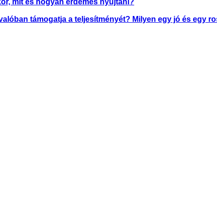
kor, mit és hogyan érdemes nyújtani?
valóban támogatja a teljesítményét? Milyen egy jó és egy r