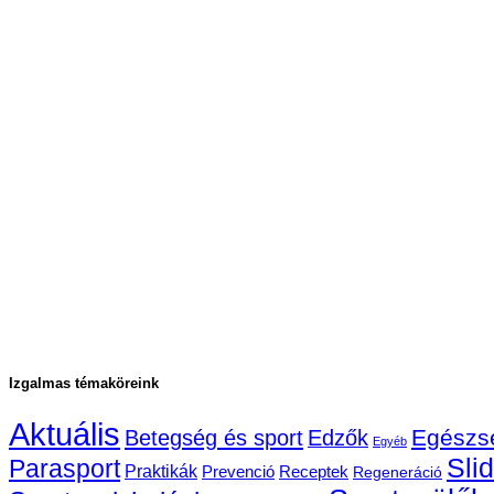
Izgalmas témaköreink
Aktuális
Egészs
Betegség és sport
Edzők
Egyéb
Sli
Parasport
Praktikák
Prevenció
Receptek
Regeneráció