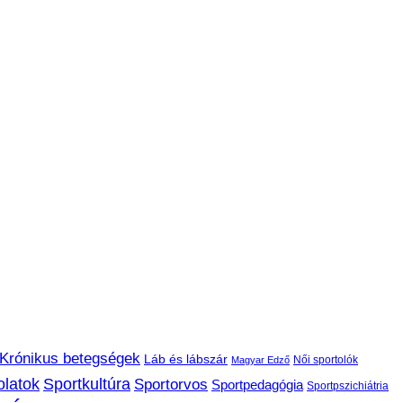
Krónikus betegségek
Láb és lábszár
Női sportolók
Magyar Edző
olatok
Sportkultúra
Sportorvos
Sportpedagógia
Sportpszichiátria