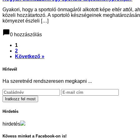
Gyakori, hogy a sportoló önmagáról alkotott képe eltér attól, a
közeli hozzátartozó. A sportoló készségeinek meghatározásának
környezet észleli […]
chat_bubble
0 hozzászólás
1
2
Következő »
Hírlevél
Ha szeretnéd rendszeresen megkapni ...
Hirdetés
hirdetés
Kövess minket a Facebook-on is!