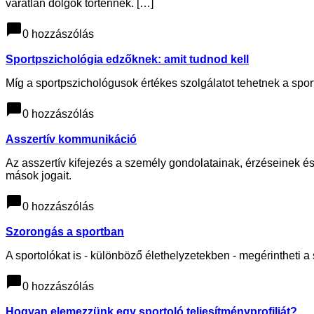
váratlan dolgok történnek. […]
chat_bubble
0 hozzászólás
Sportpszichológia edzőknek: amit tudnod kell
Míg a sportpszichológusok értékes szolgálatot tehetnek a spo
chat_bubble
0 hozzászólás
Asszertív kommunikáció
Az asszertív kifejezés a személy gondolatainak, érzéseinek és
mások jogait.
chat_bubble
0 hozzászólás
Szorongás a sportban
A sportolókat is - különböző élethelyzetekben - megérintheti a
chat_bubble
0 hozzászólás
Hogyan elemezzünk egy sportoló teljesítményprofilját?