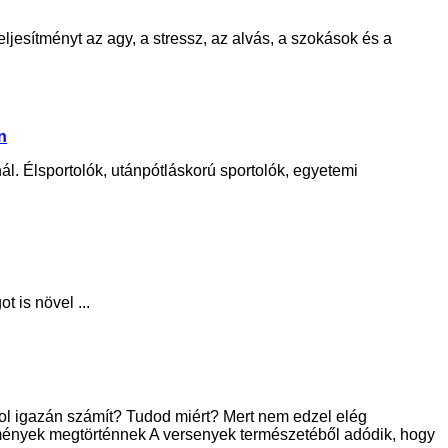
eljesítményt az agy, a stressz, az alvás, a szokások és a
n
ál. Élsportolók, utánpótláskorú sportolók, egyetemi
 is növel ...
hol igazán számít? Tudod miért? Mert nem edzel elég
semények megtörténnek A versenyek természetéből adódik, hogy