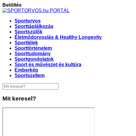
Betöltés
Sportorvos
Sporttáplálkozás
Sportszülők
Életmódorvoslás & Healthy Longevity
Sportlélek
Sporttörténelem
Sporttudomány
Sportgondolatok
Sport és művészet és kultúra
Emberkép
Sportszellem
Mit keresel?