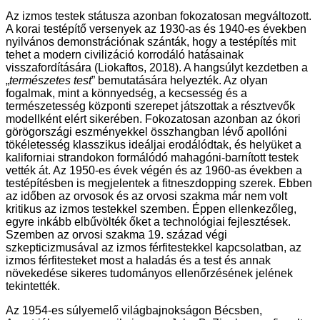
Az izmos testek státusza azonban fokozatosan megváltozott.
A korai testépítő versenyek az 1930-as és 1940-es években
nyilvános demonstrációnak szánták, hogy a testépítés mit
tehet a modern civilizáció korrodáló hatásainak
visszafordítására (Liokaftos, 2018). A hangsúlyt kezdetben a
„
természetes test
” bemutatására helyezték. Az olyan
fogalmak, mint a könnyedség, a kecsesség és a
természetesség központi szerepet játszottak a résztvevők
modellként elért sikerében. Fokozatosan azonban az ókori
görögországi eszményekkel összhangban lévő apollóni
tökéletesség klasszikus ideáljai erodálódtak, és helyüket a
kaliforniai strandokon formálódó mahagóni-barnított testek
vették át. Az 1950-es évek végén és az 1960-as években a
testépítésben is megjelentek a fitneszdopping szerek. Ebben
az időben az orvosok és az orvosi szakma már nem volt
kritikus az izmos testekkel szemben. Éppen ellenkezőleg,
egyre inkább elbűvölték őket a technológiai fejlesztések.
Szemben az orvosi szakma 19. század végi
szkepticizmusával az izmos férfitestekkel kapcsolatban, az
izmos férfitesteket most a haladás és a test és annak
növekedése sikeres tudományos ellenőrzésének jelének
tekintették.
Az 1954-es súlyemelő világbajnokságon Bécsben,