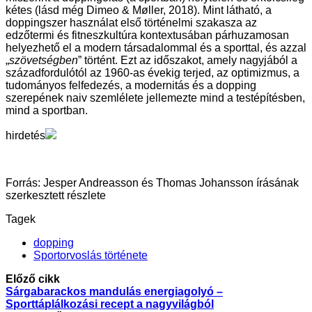
kétes (lásd még Dimeo & Møller, 2018). Mint látható, a
doppingszer használat első történelmi szakasza az
edzőtermi és fitneszkultúra kontextusában párhuzamosan
helyezhető el a modern társadalommal és a sporttal, és azzal
„
szövetségben
” történt. Ezt az időszakot, amely nagyjából a
századfordulótól az 1960-as évekig terjed, az optimizmus, a
tudományos felfedezés, a modernitás és a dopping
szerepének naiv szemlélete jellemezte mind a testépítésben,
mind a sportban.
hirdetés
Forrás: Jesper Andreasson és Thomas Johansson írásának
szerkesztett részlete
Tagek
dopping
Sportorvoslás története
Előző cikk
Sárgabarackos mandulás energiagolyó –
Sporttáplálkozási recept a nagyvilágból