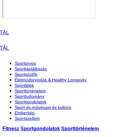
Sportorvos
Sporttáplálkozás
Sportszülők
Életmódorvoslás & Healthy Longevity
Sportlélek
Sporttörténelem
Sporttudomány
Sportgondolatok
Sport és művészet és kultúra
Emberkép
Sportszellem
Fitnesz
Sportgondolatok
Sporttörténelem