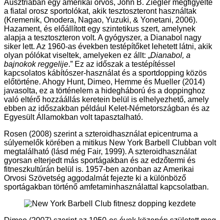
Ausztriában egy amerikai orvos, John B. Ziegler megfigyelte
a fiatal orosz sportolókat, akik tesztoszteront használtak
(Kremenik, Onodera, Nagao, Yuzuki, & Yonetani, 2006).
Hazament, és előállított egy szintetikus szert, amelynek
alapja a tesztoszteron volt. A gyógyszer, a Dianabol nagy
siker lett. Az 1960-as években testépítőket lehetett látni, akik
olyan pólókat viseltek, amelyeken ez állt: „
Dianabol, a
bajnokok reggelije
.” Ez az időszak a testépítéssel
kapcsolatos kábítószer-használat és a sportdopping közös
előtörténe. Ahogy Hunt, Dimeo, Hemme és Mueller (2014)
javasolta, ez a történelem a hidegháború és a doppinghoz
való eltérő hozzáállás keretein belül is elhelyezhető, amely
ebben az időszakban például Kelet-Németországban és az
Egyesült Államokban volt tapasztalható.
Rosen (2008) szerint a szteroidhasználat epicentruma a
súlyemelők körében a mitikus New York Barbell Clubban volt
megtalálható (lásd még Fair, 1999). A szteroidhasználat
gyorsan elterjedt más sportágakban és az edzőtermi és
fitneszkultúrán belül is. 1957-ben azonban az Amerikai
Orvosi Szövetség aggodalmát fejezte ki a különböző
sportágakban történő amfetaminhasználattal kapcsolatban.