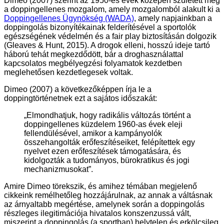
Dimeo (2007) szerint az 1950-es évek közepén született meg
a doppingellenes mozgalom, amely mozgalomból alakult ki a
Doppingellenes Ügynökség (WADA)
, amely napjainkban a
doppingolás bizonyítékainak felderítésével a sportolók
egészségének védelmén és a fair play biztosításán dolgozik
(Gleaves & Hunt, 2015). A drogok elleni, hosszú ideje tartó
háború tehát megkezdődött, bár a droghasználattal
kapcsolatos megbélyegzési folyamatok kezdetben
meglehetősen kezdetlegesek voltak.
Dimeo (2007) a következőképpen írja le a
doppingtörténetnek ezt a sajátos időszakát:
„Elmondhatjuk, hogy radikális változás történt a
doppingellenes küzdelem 1960-as évek eleji
fellendülésével, amikor a kampányolók
összehangolták erőfeszítéseiket, felépítettek egy
nyelvet ezen erőfeszítések támogatására, és
kidolgozták a tudományos, bürokratikus és jogi
mechanizmusokat”.
Amire Dimeo törekszik, és amihez témában megjelenő
cikkeink remélhetőleg hozzájárulnak, az annak a váltásnak
az árnyaltabb megértése, amelynek során a doppingolás
részleges ilegitimációja hivatalos konszenzussá vált,
miszerint a doppingolás (a sportban) helytelen és erkölcsileg