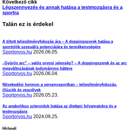
Következő cikk
Légszennyezés és annak hatása a testmozgásra és a
sportra
Talán ez is érdekel
A tiltott teljesítményfokozás ára – A doppingszerek hatása a
sportolók szexuális potenciájára és termékenységére
Sportorvos.hu
2026.06.05.
„Gyúrós arc” – valós orvosi jelenség? – A doppingszerek és az arc
megváltozásának tudományos háttere
Sportorvos.hu
2026.06.04.
Növekedési hormon a versenysportban – teljesítményfokozás,
illúziók és veszélyek
Sportorvos.hu
2026.05.23.
Az anabolikus szteroidok hatása az élettani folyamatokra és a
testmozgásra
Sportorvos.hu
2024.09.25.
Hírlevél