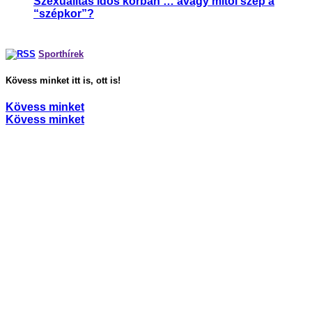
Szexualitás idős korban … avagy mitől szép a
“szépkor”?
,
Párkapcsolat
Sport és szexualitás
Sporthírek
Kövess minket itt is, ott is!
Kövess minket
Kövess minket