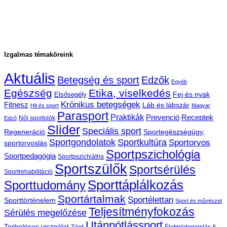
Izgalmas témaköreink
Aktuális
Betegség és sport
Edzők
Egyéb
Egészség
Etika, viselkedés
Fej és nyak
Elsősegély
Krónikus betegségek
Fitnesz
Láb és lábszár
Hit és sport
Magyar
Parasport
Praktikák
Prevenció
Receptek
Női sportolók
Edző
Slider
Speciális sport
Regeneráció
Sportegészségügy,
Sportgondolatok
Sportkultúra
Sportorvos
sportorvoslás
Sportpszichológia
Sportpedagógia
Sportpszichiátria
Sportszülők
Sportsérülés
Sportrehabilitáció
Sporttáplálkozás
Sporttudomány
Sportártalmak
Sportélettan
Sporttörténelem
Sport és művészet
Teljesítményfokozás
Sérülés megelőzése
Utánpótlássport
Terheléses viszgálat
Térd
Életmódorvoslás &