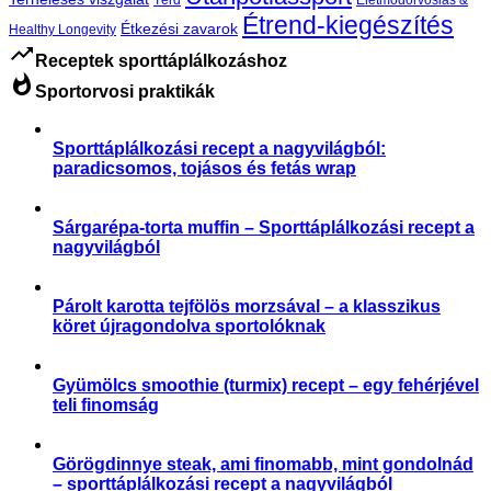
Étrend-kiegészítés
Étkezési zavarok
Healthy Longevity
trending_up
Receptek sporttáplálkozáshoz
whatshot
Sportorvosi praktikák
Sporttáplálkozási recept a nagyvilágból:
paradicsomos, tojásos és fetás wrap
,
,
Aktuális
Receptek
Sporttáplálkozás
Sárgarépa-torta muffin – Sporttáplálkozási recept a
nagyvilágból
,
Receptek
Sporttáplálkozás
Párolt karotta tejfölös morzsával – a klasszikus
köret újragondolva sportolóknak
,
Receptek
Sporttáplálkozás
Gyümölcs smoothie (turmix) recept – egy fehérjével
teli finomság
,
Receptek
Sporttáplálkozás
Görögdinnye steak, ami finomabb, mint gondolnád
– sporttáplálkozási recept a nagyvilágból