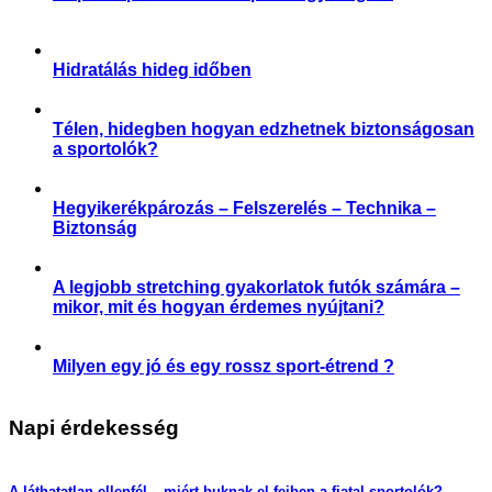
,
Aktuális
Receptek
Hidratálás hideg időben
,
,
,
Aktuális
Praktikák
Slider
Sporttáplálkozás
Télen, hidegben hogyan edzhetnek biztonságosan
a sportolók?
,
,
,
,
,
Aktuális
Praktikák
Sérülés megelőzése
Slider
Sportártalmak
Sportsérülés
Hegyikerékpározás – Felszerelés – Technika –
Biztonság
,
,
Praktikák
Sérülés megelőzése
Sportártalmak
A legjobb stretching gyakorlatok futók számára –
mikor, mit és hogyan érdemes nyújtani?
,
,
,
,
Aktuális
Praktikák
Sérülés megelőzése
Slider
Sportsérülés
Milyen egy jó és egy rossz sport-étrend ?
,
,
Étrend-kiegészítés
Praktikák
Sporttáplálkozás
Napi érdekesség
A láthatatlan ellenfél – miért buknak el fejben a fiatal sportolók?