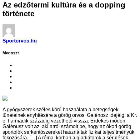
Az edzőtermi kultúra és a dopping
története
Sportorvos.hu
Megoszt
A gyógyszerek széles körű használata a betegségek
tüneteinek enyhítésére a görög orvos, Galénosz idejéig, a Kr.
e. harmadik századig vezethető vissza. Érdekes módon
Galénusz volt az, aki arról számolt be, hogy az ókori görög
sportolók serkentőszereket használtak fizikai teljesítményük
fokozására. […] A római korban a gladiátorok a sérülések