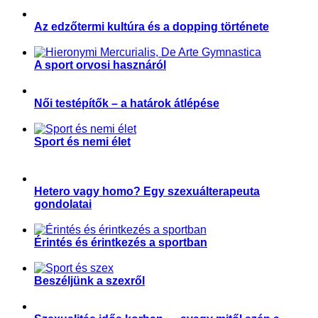
Az edzőtermi kultúra és a dopping története
,
,
Fitnesz
Sportgondolatok
Sporttörténelem
A sport orvosi hasznáról
,
,
,
Egyéb
Sport és művészet
Sporttörténelem
Sporttudomány
Női testépítők – a határok átlépése
,
,
,
,
Aktuális
Fitnesz
Női sportolók
Sporttörténelem
Teljesítményfokozás
Sport és nemi élet
,
Sport és szexualitás
Sporttörténelem
Hetero vagy homo? Egy szexuálterapeuta
gondolatai
,
Párkapcsolat
Sport és szexualitás
Érintés és érintkezés a sportban
,
,
,
Magyar Edző
Párkapcsolat
Sport és szexualitás
Sporttudomány
Beszéljünk a szexről
,
,
Parasport
Párkapcsolat
Sport és szexualitás