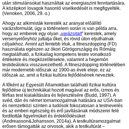
után stimulánsokat használtak az energiaszint fenntartására.
A középkori lovagok hasonló viselkedését is megfigyelték.
(Verroken, 2006, 29. o.)
Ahogy az alkimisták keresték az aranyat előállító
varázsformulát, úgy a történelem során is van példa arra,
hogy az emberek egy olyan „
varázsitalt
” kerestek, amely
versenyelőnyhöz juttatja őket, és rövid úton eljuthatnak
céljaikhoz. Amint azt fentebb írtuk, a fitneszdopping (FD)
használata egészen az ókori Görögországig és Rómáig
megtalálható, a fizikailag kompetens testre vonatkozó
értékekre és megközelítésekre, valamint a hegemón
testideálokra visszavezethető. A fitneszdopping történetében
már modernebb időszak az 1900-as évek eleje, ez az
időszak az, amit a fizikai kultúra fejlődésének neveztek.
A főként az Egyesült Államokban található fizikai kultúra
fejlődése új technikákat hozott magával az erős, izmos és
férfias test kialakítására és fejlesztésére (Budd, 1997). A
svéd, dán és német tornamozgalmak hatására az USA-ban
és nemzetközi szinten a tudósok fokozatosan a testnevelés
és az emberi egészség és erő javításának módszerei felé
fordították figyelmüket és érdeklődésüket
(Andreasson&Johansson, 2014a). A testkultúramozgalmat
erősen támogatták az orvosok, akik a testkultúrát –