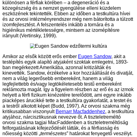
különösen a férfiak körében – a degeneráció és a
közegészség és a nemzet gyengülése elleni küzdelem
eszközének tekintették. Ebben az időben a testkultúra hívei
és az orvosi intézményrendszer még nem bátorította a túlzott
izomfejlesztést. A felszentelés inkább a tornára és a
higiénikus mértékletességre, mintsem az izomépítésre
irányult (Vertinsky, 1999).
Amikor az elsők között erős ember
Eugen Sandow
, akit a
testépítés egyik alapító atyjaként szoktak emlegetni, 1893-
ban megérkezett Amerikába, azonnal kritizálták és
kinevették. Sandow, érzékelve a kor hozzáállását és divatját,
nem a világ legerősebb embereként, hanem a világ
legfejlettebb és/vagy legtökéletesebb testű embereként
reklámozta magát. Így a figyelem részben az erő és az izmok
helyett a férfi fizikum kinézetére terelődött, ami egyre inkább
piacképes árucikké tette a testkultúra gyakorlatát, a testet és
a testről alkotott képet (Budd, 1997). Az orvosi szakma még
kritikusabban viszonyult
Bernarr Macfaddenhez
, a testkultúra
atyjához, nárcisztikusnak nevezve őt. A tiszteletreméltó
orvosi szakma tagjai MacFaddenben a tiszteletreméltóság
felforgatásának kifejeződését látták, és a férfiasság és
nőiesség közötti „
természetes
” határokat fenyegető veszélyt.