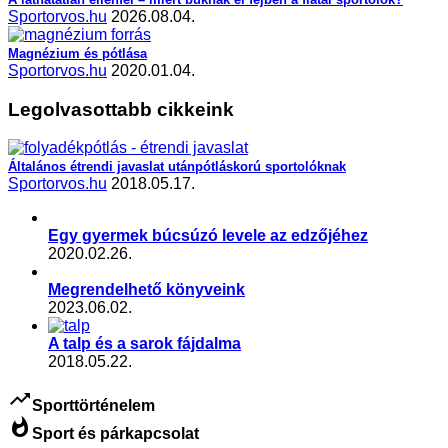
Sportorvos.hu
2026.08.04.
Magnézium és pótlása
Sportorvos.hu
2020.01.04.
Legolvasottabb cikkeink
Általános étrendi javaslat utánpótláskorú sportolóknak
Sportorvos.hu
2018.05.17.
Egy gyermek búcsúzó levele az edzőjéhez
2020.02.26.
Megrendelhető könyveink
2023.06.02.
A talp és a sarok fájdalma
2018.05.22.
trending_up
Sporttörténelem
whatshot
Sport és párkapcsolat