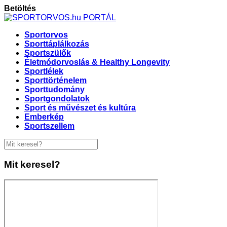
Betöltés
Sportorvos
Sporttáplálkozás
Sportszülők
Életmódorvoslás & Healthy Longevity
Sportlélek
Sporttörténelem
Sporttudomány
Sportgondolatok
Sport és művészet és kultúra
Emberkép
Sportszellem
Mit keresel?