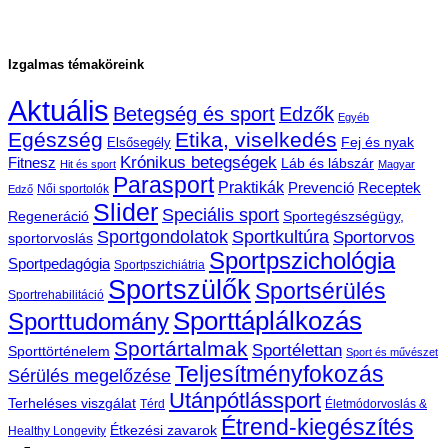
Izgalmas témaköreink
Aktuális
Betegség és sport
Edzők
Egyéb
Egészség
Etika, viselkedés
Fej és nyak
Elsősegély
Krónikus betegségek
Fitnesz
Láb és lábszár
Hit és sport
Magyar
Parasport
Praktikák
Prevenció
Receptek
Női sportolók
Edző
Slider
Speciális sport
Regeneráció
Sportegészségügy,
Sportgondolatok
Sportkultúra
Sportorvos
sportorvoslás
Sportpszichológia
Sportpedagógia
Sportpszichiátria
Sportszülők
Sportsérülés
Sportrehabilitáció
Sporttáplálkozás
Sporttudomány
Sportártalmak
Sportélettan
Sporttörténelem
Sport és művészet
Teljesítményfokozás
Sérülés megelőzése
Utánpótlássport
Terheléses viszgálat
Térd
Életmódorvoslás &
Étrend-kiegészítés
Étkezési zavarok
Healthy Longevity