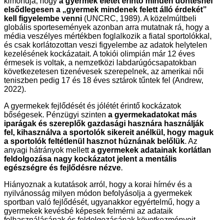
kimondja, hogy
a gyermek életét érintő minden döntésnél
elsődlegesen a „gyermek mindenek felett álló érdekét”
kell figyelembe venni
(UNCRC, 1989). A közelmúltbeli
globális sportesemények azonban arra mutatnak rá, hogy a
média veszélyes mértékben foglalkozik a fiatal sportolókkal,
és csak korlátozottan veszi figyelembe az adatok helytelen
kezelésének kockázatait. A tokiói olimpián már 12 éves
érmesek is voltak, a nemzetközi labdarúgócsapatokban
következetesen tizenévesek szerepelnek, az amerikai női
teniszben pedig 17 és 18 éves sztárok tűntek fel (Andrew,
2022).
A gyermekek fejlődését és jólétét érintő kockázatok
bőségesek. Pénzügyi szinten
a gyermekadatokat más
iparágak és szereplők gazdasági hasznára használják
fel, kihasználva a sportolók sikereit anélkül, hogy maguk
a sportolók feltétlenül hasznot húznának belőlük
. Az
anyagi hátrányok mellett
a gyermekek adatainak korlátlan
feldolgozása nagy kockázatot jelent a mentális
egészségre és fejlődésre nézve
.
Hiányoznak a kutatások arról, hogy a korai hírnév és a
nyilvánosság milyen módon befolyásolja a gyermekek
sportban való fejlődését, ugyanakkor egyértelmű, hogy a
gyermekek kevésbé képesek felmérni az adataik
felhasználásának és feldolgozásának következményeit