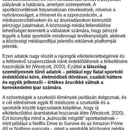
pályának a határaira, amelyen szerepelnek. A
sportközvetítések folyamatosan növekednek, növelve a
nyilvánosságot, a hírnevet és a szponzoráción, a
médiaszerződéseken és az árueladásokon keresztüli
pénzügyi jutalmakat. A közösségi média fellendülése
lehetőséget teremtett a vállalatok számára, hogy pénzzé
tegyék a fiatal sportolók mindennapi tevékenységét, akiknek
a közösségi médiaprofiljai jelentős reklámok platformját
jelentik.
Ezen adatok nagy részét a rajongók elkötelezettségének és
a feltörekvő szupersztárok iránti érdeklődésnek a felkeltésére
használják fel (Westcott, 2020). Ezáltal
a látszólag
személyesnek tűnő adatok – például egy fiatal sportoló
érdeklődési köre, életmódbeli döntései, családi háttere
és egyéb jellemzői – értékes árucikké válnak a
kereskedelmi ipar számára
.
A szövetségek a szurkolói élmények javításán dolgoznak, és
e cél elérésének egyik fő módszere a szurkolók és a
sportolók közötti kapcsolatok kiépítése, hogy új
elköteleződési áramlatokat hozzanak létre (Westcott, 2020).
Ezt bizonyítja mind a „kulisszák mögötti” sporttartalmak –
mint például a Netflix Drive to Survive és az Amazon Prime
All or Nothing sorozata -, mind a sportolók közösségi média