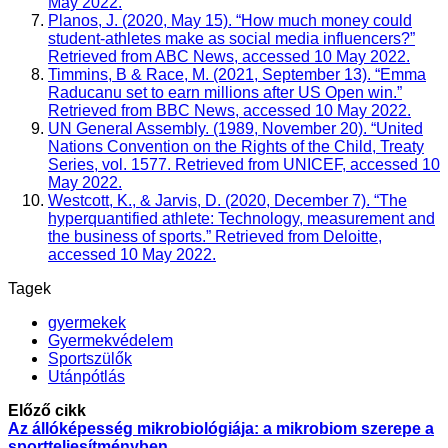
May 2022.
Planos, J. (2020, May 15). “How much money could
student-athletes make as social media influencers?”
Retrieved from ABC News, accessed 10 May 2022.
Timmins, B & Race, M. (2021, September 13). “Emma
Raducanu set to earn millions after US Open win.”
Retrieved from BBC News, accessed 10 May 2022.
UN General Assembly. (1989, November 20). “United
Nations Convention on the Rights of the Child, Treaty
Series, vol. 1577. Retrieved from UNICEF, accessed 10
May 2022.
Westcott, K., & Jarvis, D. (2020, December 7). “The
hyperquantified athlete: Technology, measurement and
the business of sports.” Retrieved from Deloitte,
accessed 10 May 2022.
Tagek
gyermekek
Gyermekvédelem
Sportszülők
Utánpótlás
Előző cikk
Az állóképesség mikrobiológiája: a mikrobiom szerepe a
sportteljesítményben