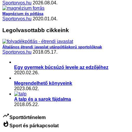
Sportorvos.hu
2026.08.04.
Magnézium és pótlása
Sportorvos.hu
2020.01.04.
Legolvasottabb cikkeink
Általános étrendi javaslat utánpótláskorú sportolóknak
Sportorvos.hu
2018.05.17.
Egy gyermek búcsúzó levele az edzőjéhez
2020.02.26.
Megrendelhető könyveink
2023.06.02.
A talp és a sarok fájdalma
2018.05.22.
trending_up
Sporttörténelem
whatshot
Sport és párkapcsolat