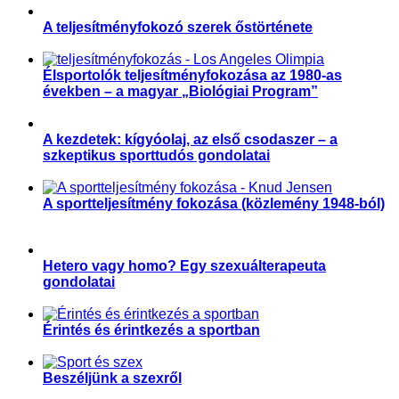
A teljesítményfokozó szerek őstörténete
,
,
Sportkultúra
Sporttörténelem
Teljesítményfokozás
Élsportolók teljesítményfokozása az 1980-as
években – a magyar „Biológiai Program”
,
,
,
Sportegészségügy, sportorvoslás
Sportorvos
Sporttörténelem
Teljesítményfokozás
A kezdetek: kígyóolaj, az első csodaszer – a
szkeptikus sporttudós gondolatai
,
,
Aktuális
Sportkultúra
Sporttörténelem
A sportteljesítmény fokozása (közlemény 1948-ból)
,
,
Sportegészségügy, sportorvoslás
Sporttörténelem
Teljesítményfokozás
Hetero vagy homo? Egy szexuálterapeuta
gondolatai
,
Párkapcsolat
Sport és szexualitás
Érintés és érintkezés a sportban
,
,
,
Magyar Edző
Párkapcsolat
Sport és szexualitás
Sporttudomány
Beszéljünk a szexről
,
,
Parasport
Párkapcsolat
Sport és szexualitás