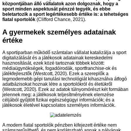
központjában álló vállalatok azon dolgoznak, hogy a
sport minden aspektusát pénzzé tegyék, és ebbe
beletartozik a sport legértékesebb értéke is: a tehetséges
fiatal sportolók
(Clifford Chance, 2021).
A gyermekek személyes adatainak
értéke
A sportiparban működő számtalan vállalat katalizálja a sport
digitalizálását és a játékosok adatainak kereskedelmi
hasznosítását, ezek közé tartoznak többek között:
médiaügynökségek, fogadóirodák, sportfranchise-ok és
játékfejlesztők (Westcott, 2020). Ezek a szereplők a
legmodernebb gépi tanulási technológiát kihasználva átfogó
adatbázisokat hoznak létre a sportolókról és életükről
(Westcott, 2020). Ezek az adatok túlnyomórészt két formában
jelennek meg: a játékosok teljesítményének elemzése
céljából gyűjtött fizikai egészségügyi információk; és a
játékosok életével kapcsolatos személyes információk.
A modern fiatal sportolók pénzben kifejezett értéke nem
számszerűsíthető, és nem korlátozható annak a pályának,