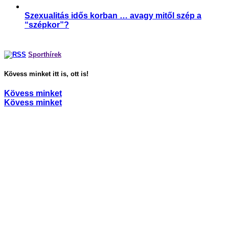
Szexualitás idős korban … avagy mitől szép a
“szépkor”?
,
Párkapcsolat
Sport és szexualitás
Sporthírek
Kövess minket itt is, ott is!
Kövess minket
Kövess minket