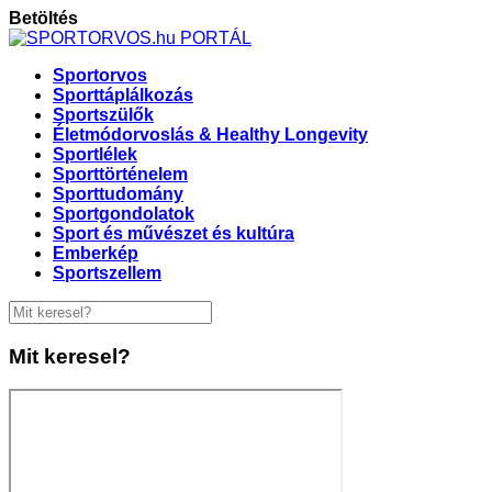
Betöltés
Sportorvos
Sporttáplálkozás
Sportszülők
Életmódorvoslás & Healthy Longevity
Sportlélek
Sporttörténelem
Sporttudomány
Sportgondolatok
Sport és művészet és kultúra
Emberkép
Sportszellem
Mit keresel?