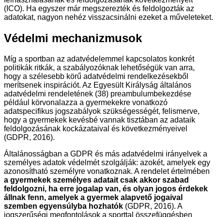
(ICO). Ha egyszer már megszerezték és feldolgozták az
adatokat, nagyon nehéz visszacsinálni ezeket a műveleteket.
Védelmi mechanizmusok
Míg a sportban az adatvédelemmel kapcsolatos konkrét
politikák ritkák, a szabályozóknak lehetőségük van arra,
hogy a szélesebb körű adatvédelmi rendelkezésekből
merítsenek inspirációt. Az Egyesült Királyság általános
adatvédelmi rendeletének (38) preambulumbekezdése
például körvonalazza a gyermekekre vonatkozó
adatspecifikus jogszabályok szükségességét, felismerve,
hogy a gyermekek kevésbé vannak tisztában az adataik
feldolgozásának kockázataival és következményeivel
(GDPR, 2016).
Általánosságban a GDPR és más adatvédelmi irányelvek a
személyes adatok védelmét szolgálják: azokét, amelyek egy
azonosítható személyre vonatkoznak. A rendelet értelmében
a gyermekek személyes adatait csak akkor szabad
feldolgozni, ha erre jogalap van, és olyan jogos érdekek
állnak fenn, amelyek a gyermek alapvető jogaival
szemben egyensúlyba hozhatók
(GDPR, 2016). A
jogszerűségi megfontolások a sporttal összefüggésben