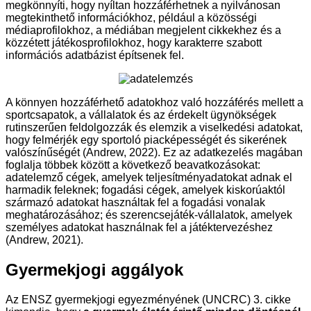
megkönnyíti, hogy nyíltan hozzáférhetnek a nyilvánosan
megtekinthető információkhoz, például a közösségi
médiaprofilokhoz, a médiában megjelent cikkekhez és a
közzétett játékosprofilokhoz, hogy karakterre szabott
információs adatbázist építsenek fel.
A könnyen hozzáférhető adatokhoz való hozzáférés mellett a
sportcsapatok, a vállalatok és az érdekelt ügynökségek
rutinszerűen feldolgozzák és elemzik a viselkedési adatokat,
hogy felmérjék egy sportoló piacképességét és sikerének
valószínűségét (Andrew, 2022). Ez az adatkezelés magában
foglalja többek között a következő beavatkozásokat:
adatelemző cégek, amelyek teljesítményadatokat adnak el
harmadik feleknek; fogadási cégek, amelyek kiskorúaktól
származó adatokat használtak fel a fogadási vonalak
meghatározásához; és szerencsejáték-vállalatok, amelyek
személyes adatokat használnak fel a játéktervezéshez
(Andrew, 2021).
Gyermekjogi aggályok
Az ENSZ gyermekjogi egyezményének (UNCRC) 3. cikke