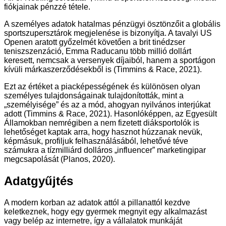
fiókjainak pénzzé tétele.
A személyes adatok hatalmas pénzügyi ösztönzőit a globális
sportszupersztárok megjelenése is bizonyítja. A tavalyi US
Openen aratott győzelmét követően a brit tinédzser
teniszszenzáció, Emma Raducanu több millió dollárt
keresett, nemcsak a versenyek díjaiból, hanem a sportágon
kívüli márkaszerződésekből is (Timmins & Race, 2021).
Ezt az értéket a piacképességének és különösen olyan
személyes tulajdonságainak tulajdonították, mint a
„személyisége” és az a mód, ahogyan nyilvános interjúkat
adott (Timmins & Race, 2021). Hasonlóképpen, az Egyesült
Államokban nemrégiben a nem fizetett diáksportolók is
lehetőséget kaptak arra, hogy hasznot húzzanak nevük,
képmásuk, profiljuk felhasználásából, lehetővé téve
számukra a tízmilliárd dolláros „influencer” marketingipar
megcsapolását (Planos, 2020).
Adatgyűjtés
A modern korban az adatok attól a pillanattól kezdve
keletkeznek, hogy egy gyermek megnyit egy alkalmazást
vagy belép az internetre, így a vállalatok munkáját