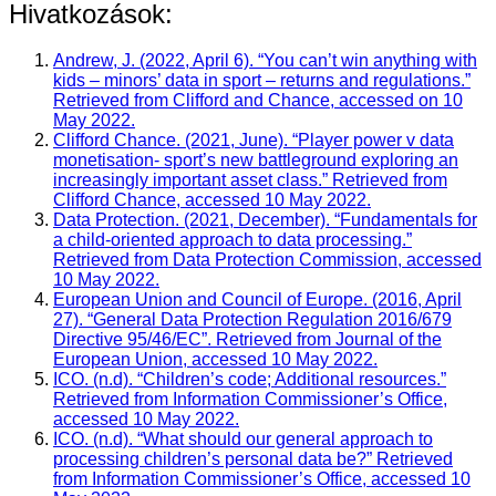
Hivatkozások:
Andrew, J. (2022, April 6). “You can’t win anything with
kids – minors’ data in sport – returns and regulations.”
Retrieved from Clifford and Chance, accessed on 10
May 2022.
Clifford Chance. (2021, June). “Player power v data
monetisation- sport’s new battleground exploring an
increasingly important asset class.” Retrieved from
Clifford Chance, accessed 10 May 2022.
Data Protection. (2021, December). “Fundamentals for
a child-oriented approach to data processing.”
Retrieved from Data Protection Commission, accessed
10 May 2022.
European Union and Council of Europe. (2016, April
27). “General Data Protection Regulation 2016/679
Directive 95/46/EC”. Retrieved from Journal of the
European Union, accessed 10 May 2022.
ICO. (n.d). “Children’s code; Additional resources.”
Retrieved from Information Commissioner’s Office,
accessed 10 May 2022.
ICO. (n.d). “What should our general approach to
processing children’s personal data be?” Retrieved
from Information Commissioner’s Office, accessed 10