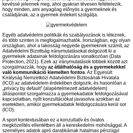
kevéssé jelennek meg, ahol gyakran tévesen feltételezik,
hogy minden, ami anyagilag előnyös a gyermeknek és
családjának, az a gyermek érdekeit szolgálja.
Egyéb adatvédelmi politikák és szabályozások is léteznek,
és több szinten is megfogalmazhatók. Írországban, egy olyan
országban, ahol a lakosság negyede gyermeknek számít, az
Adatvédelmi Bizottság iránymutatásokat dolgozott ki a
gyermekek adatainak feldolgozására vonatkozóan (Data
Protection, 2021). Ezek az iránymutatások többek között azt
szorgalmazzák, hogy
az átláthatóság és a gyermekekkel
való kommunikáció kiemelten fontos
. Az Egyesült
Királyság Nemzetközi Adatvédelmi Biztosának Hivatala
(ICO) az adatvédelem érdekében dolgozik, és hasonlóan a
„privacy by default” (alapértelmezett adatvédelem)
álláspontot szorgalmazza a gyermekadatok feldolgozásával
kapcsolatban, nyílt konzultációkat javasolva azokban az
esetekben, amikor gyermekadatok feldolgozására kerül sor
(ICO).
A sport kontextusában ez a konzultatív és óvatos
megközelítés ellentétben áll a kereskedelmi mohósággal. A
személyes adatok apró darabkáinak hatalmas pénzügyi