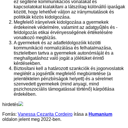
ez segítene kommunikációs vonalakat és
kapcsolatokat kialakítani a látszólag különálló iparágak
között, hogy lehetővé váljon az iránymutatások és
politikák közös kidolgozása.
Megfelelő irányelvek kidolgozása a gyermekek
érdekeinek védelmére, valamint az adatgyűjtés és -
feldolgozás etikai érvényességének értékelésére
vonatkozó megbízás.
A gyermekek és az adatfeldolgozóik közötti
kommunikáció normalizálása és felhatalmazása,
tiszteletben tartva a gyermekek autonómiáját és a
meghallgatáshoz való jogát a jólétüket érintő
kérdésekben.
Biztosítani kell a határozott szankciók és jogorvoslatok
meglétét a jogsértők megfelelő megbüntetése (a
jelentéktelen pénzbírságok helyett) és a sérelmet
szenvedett gyermekek (mind anyagi, mind
pszichoszociális támogatással történő) kárpótlása
érdekében.
hirdetés
Forrás:
V
anessa Cezarita Cordeiro
írása a
Humanium
oldalon jelent meg 2022-ben.