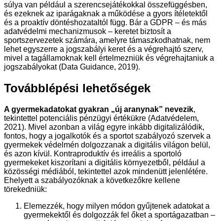
súlya van például a szerencsejátékokkal összefüggésben,
és ezeknek az iparágaknak a működése a gyors ítéletektől
és a proaktív döntéshozataltól függ. Bár a GDPR – és más
adatvédelmi mechanizmusok – keretet biztosít a
sportszervezetek számára, amelyre támaszkodhatnak, nem
lehet egyszerre a jogszabályi keret és a végrehajtó szerv,
mivel a tagállamoknak kell értelmezniük és végrehajtaniuk a
jogszabályokat (Data Guidance, 2019).
Továbblépési lehetőségek
A gyermekadatokat gyakran „új aranynak” nevezik
,
tekintettel potenciális pénzügyi értékükre (Adatvédelem,
2021). Mivel azonban a világ egyre inkább digitalizálódik,
fontos, hogy a jogalkotók és a sportot szabályozó szervek a
gyermekek védelmén dolgozzanak a digitális világon belül,
és azon kívül. Kontraproduktív és irreális a sportoló
gyermekeket kiszorítani a digitális környezetből, például a
közösségi médiából, tekintettel azok mindenütt jelenlétére.
Ehelyett a szabályozóknak a következőkre kellene
törekedniük:
Elemezzék, hogy milyen módon gyűjtenek adatokat a
gyermekektől és dolgozzák fel őket a sportágazatban –