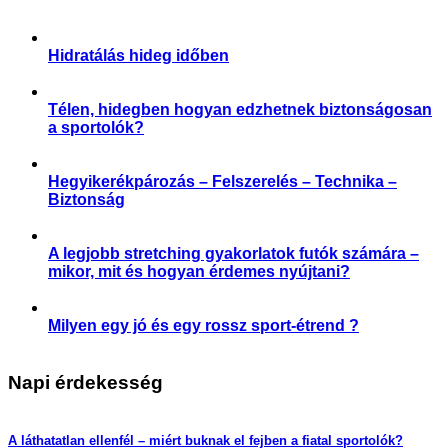
,
Receptek
Sporttáplálkozás
Hidratálás hideg időben
,
,
,
Aktuális
Praktikák
Slider
Sporttáplálkozás
Télen, hidegben hogyan edzhetnek biztonságosan
a sportolók?
,
,
,
,
,
Aktuális
Praktikák
Sérülés megelőzése
Slider
Sportártalmak
Sportsérülés
Hegyikerékpározás – Felszerelés – Technika –
Biztonság
,
,
Praktikák
Sérülés megelőzése
Sportártalmak
A legjobb stretching gyakorlatok futók számára –
mikor, mit és hogyan érdemes nyújtani?
,
,
,
,
Aktuális
Praktikák
Sérülés megelőzése
Slider
Sportsérülés
Milyen egy jó és egy rossz sport-étrend ?
,
,
Étrend-kiegészítés
Praktikák
Sporttáplálkozás
Napi érdekesség
A láthatatlan ellenfél – miért buknak el fejben a fiatal sportolók?