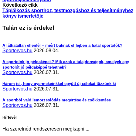
Következő cikk
Táplálkozás sporthoz, testmozgáshoz és teljesítményhez
könyv ismertetője
Talán ez is érdekel
A láthatatlan ellenfél – miért buknak el fejben a fiatal sportolók?
Sportorvos.hu
2026.08.04.
A sportolók jó példaképek? Mik azok a tulajdonságok, amelyek egy
sportolót jó példaképpé tehetnek?
Sportorvos.hu
2026.07.31.
Három jel, hogy gyermekeinkkel együtt új célokat tűzzünk ki
Sportorvos.hu
2026.07.31.
A sportból való lemorzsolódás megértése és csökkentése
Sportorvos.hu
2026.07.31.
Hírlevél
Ha szeretnéd rendszeresen megkapni ...