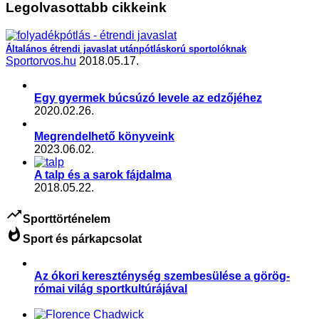
Legolvasottabb cikkeink
Általános étrendi javaslat utánpótláskorú sportolóknak
Sportorvos.hu
2018.05.17.
Egy gyermek búcsúzó levele az edzőjéhez
2020.02.26.
Megrendelhető könyveink
2023.06.02.
A talp és a sarok fájdalma
2018.05.22.
trending_up
Sporttörténelem
whatshot
Sport és párkapcsolat
Az ókori kereszténység szembesülése a görög-
római világ sportkultúrájával
,
,
,
,
,
,
Aktuális
Etika, viselkedés
Slider
sport és politika
Sportkultúra
Sporttörténelem
Sporttudomány