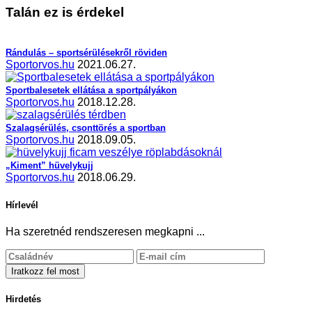
Talán ez is érdekel
Rándulás – sportsérülésekről röviden
Sportorvos.hu
2021.06.27.
Sportbalesetek ellátása a sportpályákon
Sportorvos.hu
2018.12.28.
Szalagsérülés, csonttörés a sportban
Sportorvos.hu
2018.09.05.
„Kiment” hüvelykujj
Sportorvos.hu
2018.06.29.
Hírlevél
Ha szeretnéd rendszeresen megkapni ...
Hirdetés