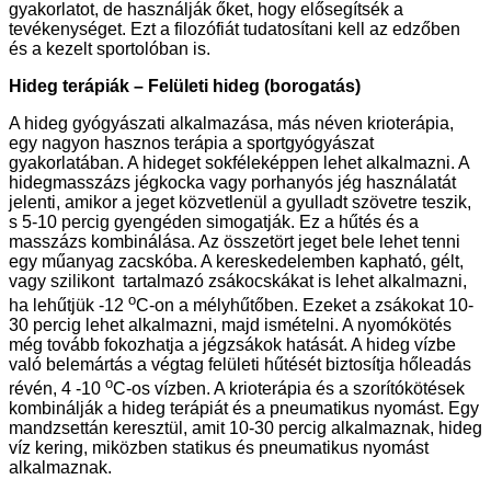
gyakorlatot, de használják őket, hogy elősegítsék a
tevékenységet. Ezt a filozófiát tudatosítani kell az edzőben
és a kezelt sportolóban is.
Hideg terápiák – Felületi hideg (borogatás)
A hideg gyógyászati alkalmazása, más néven krioterápia,
egy nagyon hasznos terápia a sportgyógyászat
gyakorlatában. A hideget sokféleképpen lehet alkalmazni. A
hidegmasszázs jégkocka vagy porhanyós jég használatát
jelenti, amikor a jeget közvetlenül a gyulladt szövetre teszik,
s 5-10 percig gyengéden simogatják. Ez a hűtés és a
masszázs kombinálása. Az összetört jeget bele lehet tenni
egy műanyag zacskóba. A kereskedelemben kapható, gélt,
vagy szilikont tartalmazó zsákocskákat is lehet alkalmazni,
o
ha lehűtjük -12
C-on a mélyhűtőben. Ezeket a zsákokat 10-
30 percig lehet alkalmazni, majd ismételni. A nyomókötés
még tovább fokozhatja a jégzsákok hatását. A hideg vízbe
való belemártás a végtag felületi hűtését biztosítja hőleadás
o
révén, 4 -10
C-os vízben. A krioterápia és a szorítókötések
kombinálják a hideg terápiát és a pneumatikus nyomást. Egy
mandzsettán keresztül, amit 10-30 percig alkalmaznak, hideg
víz kering, miközben statikus és pneumatikus nyomást
alkalmaznak.