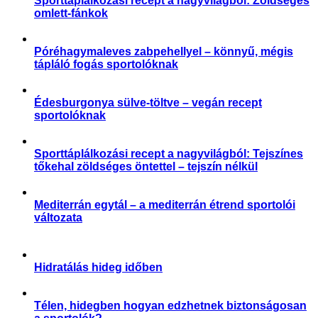
Sporttáplálkozási recept a nagyvilágból: Zöldséges
omlett-fánkok
,
Receptek
Sporttáplálkozás
Póréhagymaleves zabpehellyel – könnyű, mégis
tápláló fogás sportolóknak
Receptek
Édesburgonya sülve-töltve – vegán recept
sportolóknak
,
Receptek
Slider
Sporttáplálkozási recept a nagyvilágból: Tejszínes
tőkehal zöldséges öntettel – tejszín nélkül
,
Receptek
Sporttáplálkozás
Mediterrán egytál – a mediterrán étrend sportolói
változata
,
Receptek
Sporttáplálkozás
Hidratálás hideg időben
,
,
,
Aktuális
Praktikák
Slider
Sporttáplálkozás
Télen, hidegben hogyan edzhetnek biztonságosan