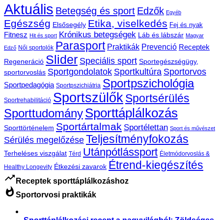
Aktuális
Betegség és sport
Edzők
Egyéb
Egészség
Etika, viselkedés
Elsősegély
Fej és nyak
Krónikus betegségek
Fitnesz
Láb és lábszár
Hit és sport
Magyar
Parasport
Praktikák
Prevenció
Receptek
Női sportolók
Edző
Slider
Speciális sport
Regeneráció
Sportegészségügy,
Sportgondolatok
Sportkultúra
Sportorvos
sportorvoslás
Sportpszichológia
Sportpedagógia
Sportpszichiátria
Sportszülők
Sportsérülés
Sportrehabilitáció
Sporttáplálkozás
Sporttudomány
Sportártalmak
Sportélettan
Sporttörténelem
Sport és művészet
Teljesítményfokozás
Sérülés megelőzése
Utánpótlássport
Terheléses viszgálat
Térd
Életmódorvoslás &
Étrend-kiegészítés
Étkezési zavarok
Healthy Longevity
trending_up
Receptek sporttáplálkozáshoz
whatshot
Sportorvosi praktikák