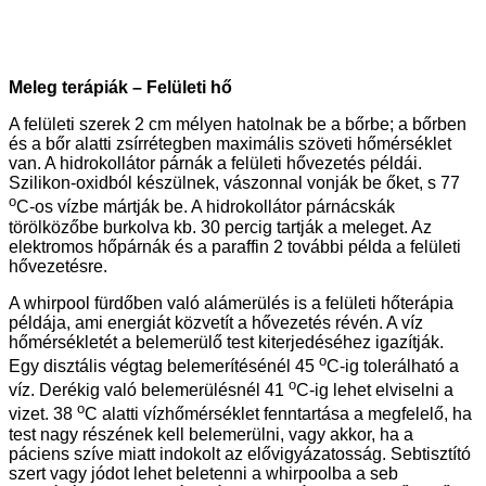
Meleg terápiák – Felületi hő
A felületi szerek 2 cm mélyen hatolnak be a bőrbe; a bőrben
és a bőr alatti zsírrétegben maximális szöveti hőmérséklet
van. A hidrokollátor párnák a felületi hővezetés példái.
Szilikon-oxidból készülnek, vászonnal vonják be őket, s 77
o
C-os vízbe mártják be. A hidrokollátor párnácskák
törölközőbe burkolva kb. 30 percig tartják a meleget. Az
elektromos hőpárnák és a paraffin 2 további példa a felületi
hővezetésre.
A whirpool fürdőben való alámerülés is a felületi hőterápia
példája, ami energiát közvetít a hővezetés révén. A víz
hőmérsékletét a belemerülő test kiterjedéséhez igazítják.
o
Egy disztális végtag belemerítésénél 45
C-ig tolerálható a
o
víz. Derékig való belemerülésnél 41
C-ig lehet elviselni a
o
vizet. 38
C alatti vízhőmérséklet fenntartása a megfelelő, ha
test nagy részének kell belemerülni, vagy akkor, ha a
páciens szíve miatt indokolt az elővigyázatosság. Sebtisztító
szert vagy jódot lehet beletenni a whirpoolba a seb