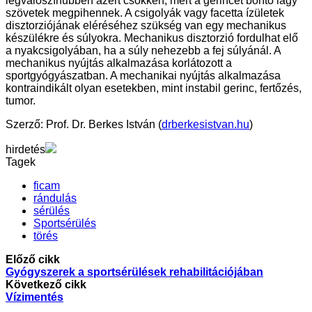
legvalószínűbben azért csökken, mert a gerincet borító lágy
szövetek megpihennek. A csigolyák vagy facetta ízületek
disztorziójának eléréséhez szükség van egy mechanikus
készülékre és súlyokra. Mechanikus disztorzió fordulhat elő
a nyakcsigolyában, ha a súly nehezebb a fej súlyánál. A
mechanikus nyújtás alkalmazása korlátozott a
sportgyógyászatban. A mechanikai nyújtás alkalmazása
kontraindikált olyan esetekben, mint instabil gerinc, fertőzés,
tumor.
Szerző: Prof. Dr. Berkes István (
drberkesistvan.hu
)
hirdetés
Tagek
ficam
rándulás
sérülés
Sportsérülés
törés
Előző cikk
Gyógyszerek a sportsérülések rehabilitációjában
Következő cikk
Vízimentés