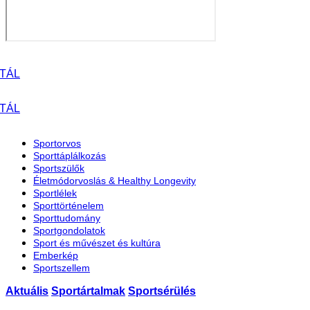
Sportorvos
Sporttáplálkozás
Sportszülők
Életmódorvoslás & Healthy Longevity
Sportlélek
Sporttörténelem
Sporttudomány
Sportgondolatok
Sport és művészet és kultúra
Emberkép
Sportszellem
Aktuális
Sportártalmak
Sportsérülés