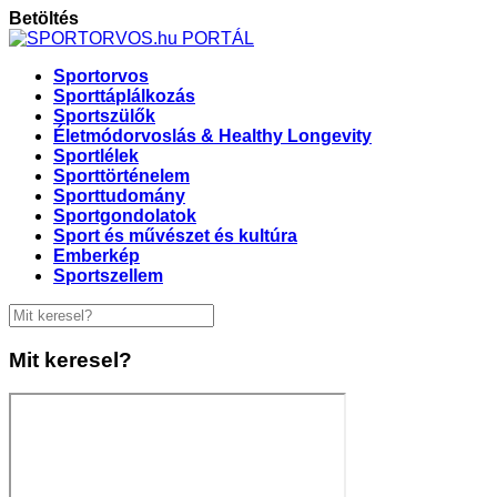
Betöltés
Sportorvos
Sporttáplálkozás
Sportszülők
Életmódorvoslás & Healthy Longevity
Sportlélek
Sporttörténelem
Sporttudomány
Sportgondolatok
Sport és művészet és kultúra
Emberkép
Sportszellem
Mit keresel?