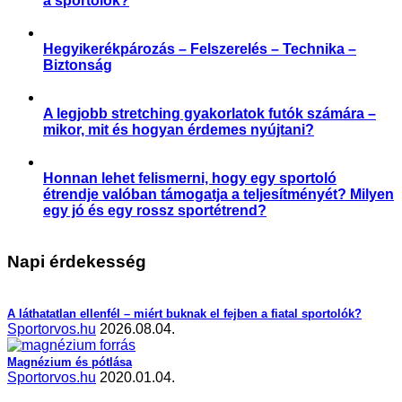
a sportolók?
,
,
,
,
,
Aktuális
Praktikák
Sérülés megelőzése
Slider
Sportártalmak
Sportsérülés
Hegyikerékpározás – Felszerelés – Technika –
Biztonság
,
,
Praktikák
Sérülés megelőzése
Sportártalmak
A legjobb stretching gyakorlatok futók számára –
mikor, mit és hogyan érdemes nyújtani?
,
,
,
,
Aktuális
Praktikák
Sérülés megelőzése
Slider
Sportsérülés
Honnan lehet felismerni, hogy egy sportoló
étrendje valóban támogatja a teljesítményét? Milyen
egy jó és egy rossz sportétrend?
,
,
,
,
Étrend-kiegészítés
Praktikák
Prevenció
Slider
Sporttáplálkozás
Napi érdekesség
A láthatatlan ellenfél – miért buknak el fejben a fiatal sportolók?
Sportorvos.hu
2026.08.04.
Magnézium és pótlása
Sportorvos.hu
2020.01.04.