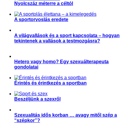
Nyolcszáz méterre a céltól
,
Hit és sport
Sporttörténelem
A sportorvoslás eredete
,
,
Sportegészségügy, sportorvoslás
Sporttörténelem
Sporttudomány
A világvallások és a sport kapcsolata – hogyan
tekintenek a vallások a testmozgásra?
,
,
,
,
,
Aktuális
Slider
Sport és művészet
Sportgondolatok
Sportkultúra
Sporttörténelem
Hetero vagy homo? Egy szexuálterapeuta
gondolatai
,
Párkapcsolat
Sport és szexualitás
Érintés és érintkezés a sportban
,
,
,
Magyar Edző
Párkapcsolat
Sport és szexualitás
Sporttudomány
Beszéljünk a szexről
,
,
Parasport
Párkapcsolat
Sport és szexualitás
Szexualitás idős korban … avagy mitől szép a
“szépkor”?
,
Párkapcsolat
Sport és szexualitás