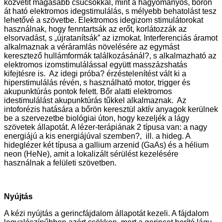
közvetít magasabb csúcsokkal, mint a hagyományos, bőrön
át ható elektromos idegstimulálás, s mélyebb behatolást tesz
lehetővé a szövetbe. Elektromos idegizom stimulátorokat
használnak, hogy fenntartsák az erőt, korlátozzák az
elsorvadást, s „újratanítsák” az izmokat. Interferenciás áramot
alkalmaznak a véráramlás növelésére az egymást
keresztező hullámformák találkozásánál?, s alkalmazható az
elektromos izomstimulálással együtt masszázshatás
kifejtésre is. Az idegi próba? érzéstelenítést vált ki a
hiperstimulálás révén, s használható motor, trigger és
akupunktúrás pontok felett. Bőr alatti elektromos
idestimulálást akupunktúrás tűkkel alkalmaznak. Az
intoforézis hatására a bőrön keresztül aktív anyagok kerülnek
be a szervezetbe biológiai úton, hogy kezeljék a lágy
szövetek állapotát. A lézer-terápiának 2 típusa van: a nagy
energiájú a kis energiájúval szemben?, ill. a hideg. A
hideglézer két típusa a gallium arzenid (GaAs) és a hélium
neon (HeNe), amit a lokalizált sérülést kezelésére
használnak a felületi szövetben.
Nyújtás
A kézi nyújtás a gerincfájdalom állapotát kezeli. A fájdalom