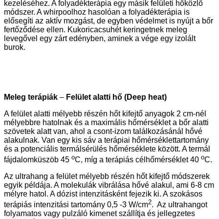
kezeléséhez. A folyadékterápia egy másik felületi hőközlő
módszer. A whirpoolhoz hasolóan a folyadékterápia is
elősegíti az aktív mozgást, de egyben védelmet is nyújt a bőr
fertőződése ellen. Kukoricacsuhét keringetnek meleg
levegővel egy zárt edényben, aminek a vége egy izolált
burok.
Meleg terápiák
–
Felület alatti hő (Deep heat)
A felület alatti mélyebb részén hőt kifejtő anyagok 2 cm-nél
mélyebbre hatolnak és a maximális hőmérséklet a bőr alatti
szövetek alatt van, ahol a csont-izom találkozásánál hővé
alakulnak. Van egy kis sáv a terápiai hőmérséklettartomány
és a potenciális termálsérülés hőmérséklete között. A termál
o
o
fájdalomküszöb 45
C, míg a terápiás célhőmérséklet 40
C.
Az ultrahang a felület mélyebb részén hőt kifejtő módszerek
egyik példája. A molekulák vibrálása hővé alakul, ami 6-8 cm
mélyre hatol. A dózist intenzitásként fejezik ki. A szokásos
2
terápiás intenzitási tartomány 0,5 -3 W/cm
. Az ultrahangot
folyamatos vagy pulzáló kimenet szállítja és jellegzetes