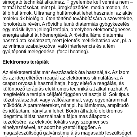
simogató technikát alkalmaz. Figyelembe kell venni a nem –
termál hatásokat, mint pl. üregképződés, media motion, és
álló hullámok. Ultrahang hullámokat lehet használni az aktív
molekulák biológiai úton történő továbbítására a szövetekbe,
fonoforézis révén. A rövidhullámú diatermiás gyógykezelés
egy másik ilyen jellegű terápia, amelyben elektromágneses
energia alakul át hőenergiává. A rövidhullámú diatermia
használata korlátozott, mert jelentős mellékhatása van, pl. a
szívritmus szabályozóval való interferencia és a fém
gyújtóponti melegedése. (focal heating).
Elektromos terápiák
Az elektroterápiát már évszázadok óta használják. Az izom
és az ideg eltérően reagál az elektromos stimulálásra. A
csapat orvosa kihasználhatja, hogy eltérő a reagálás, és
különböző terápiás elektromos technikákat alkalmazhat. A
megfelelőt a terápia céljától függően választja ki. Sok típus
közül választhat, vagy váltóárammal, vagy egyenárammal
működőt. A paramétereket, mint pl. hullámforma, amplitúdó
és időtartam, irányítani lehet. Bőrön áthatoló elektromos
idegstimulálást használnak a fájdalmas állapotok
kezelésére, az elektród lokális vagy szegmenses
elhelyezésével, az adott helyzettől függően. A
magasfeszültségű galvánstimulálás magasabb feszültséget