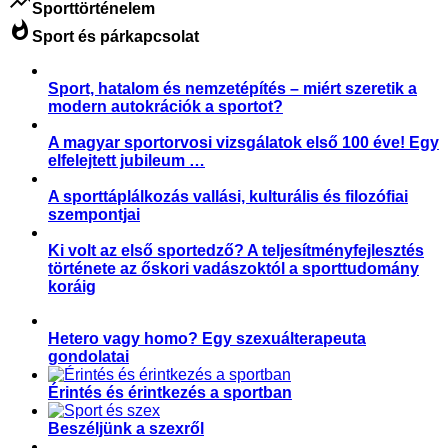
trending_up
Sporttörténelem
whatshot
Sport és párkapcsolat
Sport, hatalom és nemzetépítés – miért szeretik a
modern autokrációk a sportot?
A magyar sportorvosi vizsgálatok első 100 éve! Egy
elfelejtett jubileum …
A sporttáplálkozás vallási, kulturális és filozófiai
szempontjai
Ki volt az első sportedző? A teljesítményfejlesztés
története az őskori vadászoktól a sporttudomány
koráig
Hetero vagy homo? Egy szexuálterapeuta
gondolatai
Érintés és érintkezés a sportban
Beszéljünk a szexről