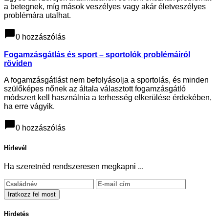
a betegnek, míg mások veszélyes vagy akár életveszélyes
problémára utalhat.
chat_bubble
0 hozzászólás
Fogamzásgátlás és sport – sportolók problémáiról
röviden
A fogamzásgátlást nem befolyásolja a sportolás, és minden
szülőképes nőnek az általa választott fogamzásgátló
módszert kell használnia a terhesség elkerülése érdekében,
ha erre vágyik.
chat_bubble
0 hozzászólás
Hírlevél
Ha szeretnéd rendszeresen megkapni ...
Hirdetés