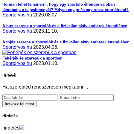
Honnan lehet felismerni, hogy egy sportoló étrendje valóban
támogatja a teljesítményét? Milyen egy jó és egy rossz sportétrend?
Sportorvos.hu
2026.08.07.
A hús szerepe a sportolók és a fizikailag aktív emberek étrendjében
Sportorvos.hu
2023.11.10.
A tojás szerepe a sportolók és a fizikailag aktív emberek étrendjében
Sportorvos.hu
2023.04.06.
Fehérjék és szerepük a sportban
Sportorvos.hu
2023.01.10.
Hírlevél
Ha szeretnéd rendszeresen megkapni ...
Hirdetés
hirdetés