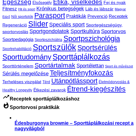
Egészség
Etika, viselkedés
Fej és nyak
Elsősegély
Krónikus betegségek
Fitnesz
Láb és lábszár
Hit és sport
Magyar
Parasport
Praktikák
Prevenció
Receptek
Női sportolók
Edző
Slider
Speciális sport
Regeneráció
Sportegészségügy,
Sportgondolatok
Sportkultúra
Sportorvos
sportorvoslás
Sportpszichológia
Sportpedagógia
Sportpszichiátria
Sportszülők
Sportsérülés
Sportrehabilitáció
Sporttáplálkozás
Sporttudomány
Sportártalmak
Sportélettan
Sporttörténelem
Sport és művészet
Teljesítményfokozás
Sérülés megelőzése
Utánpótlássport
Terheléses viszgálat
Térd
Életmódorvoslás &
Étrend-kiegészítés
Étkezési zavarok
Healthy Longevity
trending_up
Receptek sporttáplálkozáshoz
whatshot
Sportorvosi praktikák
Édesburgonya brownie – Sporttáplálkozási recept a
nagyvilágból
,
Receptek
Sporttáplálkozás