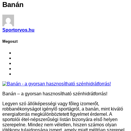
Banán
Sportorvos.hu
Megoszt
Banán – a gyorsan hasznosítható szénhidrátforrás!
Legyen szó állóképességi vagy főleg izomerőt,
robbanékonyságot igénylő sportágról, a banán, mint kiváló
energiaforrás megkülönböztetett figyelmet érdemel. A
sportolói étel-népszerűségi listán bizonyára első helyen
szerepelne. Mindez nem véletlen, hiszen számos olyan
jótékony tulajdonsága ismert, amely miatt méltóan szerepel