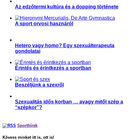
Az edzőtermi kultúra és a dopping története
,
,
Fitnesz
Sportgondolatok
Sporttörténelem
A sport orvosi hasznáról
,
,
,
Egyéb
Sport és művészet
Sporttörténelem
Sporttudomány
Hetero vagy homo? Egy szexuálterapeuta
gondolatai
,
Párkapcsolat
Sport és szexualitás
Érintés és érintkezés a sportban
,
,
,
Magyar Edző
Párkapcsolat
Sport és szexualitás
Sporttudomány
Beszéljünk a szexről
,
,
Parasport
Párkapcsolat
Sport és szexualitás
Szexualitás idős korban … avagy mitől szép a
“szépkor”?
,
Párkapcsolat
Sport és szexualitás
Sporthírek
Kövess minket itt is, ott is!