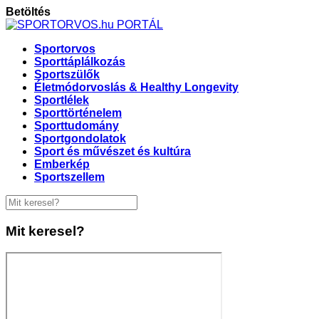
Betöltés
Sportorvos
Sporttáplálkozás
Sportszülők
Életmódorvoslás & Healthy Longevity
Sportlélek
Sporttörténelem
Sporttudomány
Sportgondolatok
Sport és művészet és kultúra
Emberkép
Sportszellem
Mit keresel?