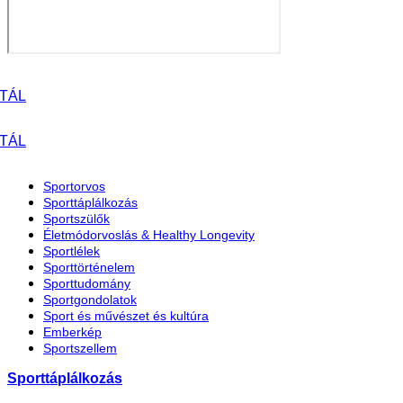
Sportorvos
Sporttáplálkozás
Sportszülők
Életmódorvoslás & Healthy Longevity
Sportlélek
Sporttörténelem
Sporttudomány
Sportgondolatok
Sport és művészet és kultúra
Emberkép
Sportszellem
Sporttáplálkozás