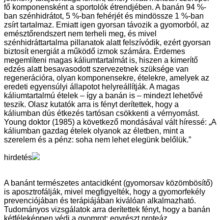
fő komponensként a sportolók étrendjében. A banán 94 %-
ban szénhidrátot, 5 %-ban fehérjét és mindössze 1 %-ban
zsírt tartalmaz. Emiatt igen gyorsan távozik a gyomorból, az
emésztőrendszert nem terheli meg, és mivel
szénhidráttartalma pillanatok alatt felszívódik, ezért gyorsan
biztosít energiát a működő izmok számára. Érdemes
megemlíteni magas káliumtartalmát is, hiszen a kimerítő
edzés alatt besavasodott szervezetnek szüksége van
regenerációra, olyan komponensekre, ételekre, amelyek az
eredeti egyensúlyi állapotot helyreállítják. A magas
káliumtartalmú ételek – így a banán is – mindezt lehetővé
teszik. Olasz kutatók arra is fényt derítettek, hogy a
káliumban dús étkezés tartósan csökkenti a vérnyomást.
Young doktor (1985) a következő mondásával vált híressé: „A
káliumban gazdag ételek olyanok az életben, mint a
szerelem és a pénz: soha nem lehet elegünk belőlük.”
hirdetés
A banánt természetes antacidként (gyomorsav közömbösítő)
is aposztrofálják, mivel megfigyelték, hogy a gyomorfekély
prevenciójában és terápiájában kiválóan alkalmazható.
Tudományos vizsgálatok arra derítettek fényt, hogy a banán
kétféleképpen védi a gyomrot: egyrészt proteáz