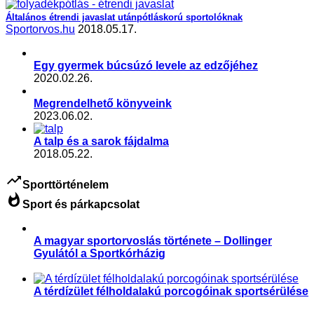
Általános étrendi javaslat utánpótláskorú sportolóknak
Sportorvos.hu
2018.05.17.
Egy gyermek búcsúzó levele az edzőjéhez
2020.02.26.
Megrendelhető könyveink
2023.06.02.
A talp és a sarok fájdalma
2018.05.22.
trending_up
Sporttörténelem
whatshot
Sport és párkapcsolat
A magyar sportorvoslás története – Dollinger
Gyulától a Sportkórházig
,
,
,
,
,
,
,
Aktuális
Slider
sport és politika
sport és társadalom
Sportegészségügy, sportorvoslás
Sportorvos
Sporttörténelem
Sporttudomány
A térdízület félholdalakú porcogóinak sportsérülése
,
Sportegészségügy, sportorvoslás
Sporttörténelem