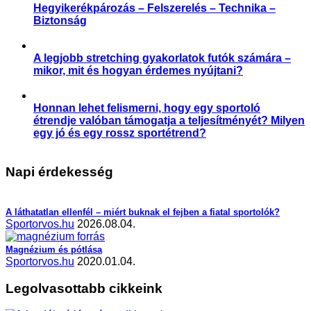
Hegyikerékpározás – Felszerelés – Technika –
Biztonság
,
,
Praktikák
Sérülés megelőzése
Sportártalmak
A legjobb stretching gyakorlatok futók számára –
mikor, mit és hogyan érdemes nyújtani?
,
,
,
,
Aktuális
Praktikák
Sérülés megelőzése
Slider
Sportsérülés
Honnan lehet felismerni, hogy egy sportoló
étrendje valóban támogatja a teljesítményét? Milyen
egy jó és egy rossz sportétrend?
,
,
,
,
Étrend-kiegészítés
Praktikák
Prevenció
Slider
Sporttáplálkozás
Napi érdekesség
A láthatatlan ellenfél – miért buknak el fejben a fiatal sportolók?
Sportorvos.hu
2026.08.04.
Magnézium és pótlása
Sportorvos.hu
2020.01.04.
Legolvasottabb cikkeink