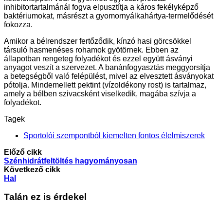
inhibitortartalmánál fogva elpusztítja a káros fekélyképző
baktériumokat, másrészt a gyomornyálkahártya-termelődését
fokozza.
Amikor a bélrendszer fertőződik, kínzó hasi görcsökkel
társuló hasmenéses rohamok gyötörnek. Ebben az
állapotban rengeteg folyadékot és ezzel együtt ásványi
anyagot veszít a szervezet. A banánfogyasztás meggyorsítja
a betegségből való felépülést, mivel az elvesztett ásványokat
pótolja. Mindemellett pektint (vízoldékony rost) is tartalmaz,
amely a bélben szivacsként viselkedik, magába szívja a
folyadékot.
Tagek
Sportolói szempontból kiemelten fontos élelmiszerek
Előző cikk
Szénhidrátfeltöltés hagyományosan
Következő cikk
Hal
Talán ez is érdekel