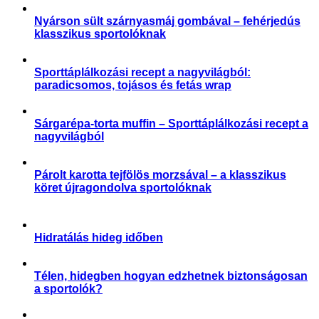
Nyárson sült szárnyasmáj gombával – fehérjedús
klasszikus sportolóknak
,
Receptek
Sporttáplálkozás
Sporttáplálkozási recept a nagyvilágból:
paradicsomos, tojásos és fetás wrap
,
,
Aktuális
Receptek
Sporttáplálkozás
Sárgarépa-torta muffin – Sporttáplálkozási recept a
nagyvilágból
,
Receptek
Sporttáplálkozás
Párolt karotta tejfölös morzsával – a klasszikus
köret újragondolva sportolóknak
,
Receptek
Sporttáplálkozás
Hidratálás hideg időben
,
,
,
Aktuális
Praktikák
Slider
Sporttáplálkozás
Télen, hidegben hogyan edzhetnek biztonságosan
a sportolók?
,
,
,
,
,
Aktuális
Praktikák
Sérülés megelőzése
Slider
Sportártalmak
Sportsérülés