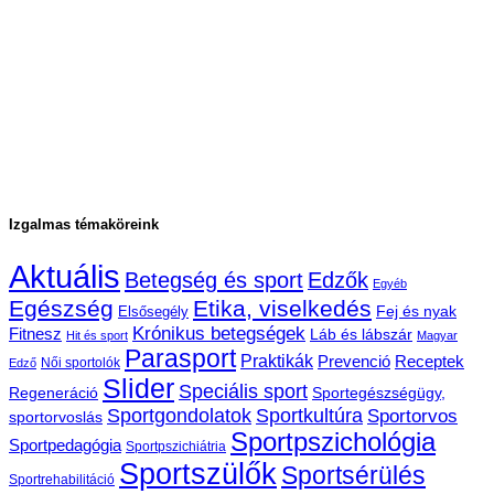
Izgalmas témaköreink
Aktuális
Betegség és sport
Edzők
Egyéb
Egészség
Etika, viselkedés
Fej és nyak
Elsősegély
Krónikus betegségek
Fitnesz
Láb és lábszár
Hit és sport
Magyar
Parasport
Praktikák
Prevenció
Receptek
Női sportolók
Edző
Slider
Speciális sport
Regeneráció
Sportegészségügy,
Sportgondolatok
Sportkultúra
Sportorvos
sportorvoslás
Sportpszichológia
Sportpedagógia
Sportpszichiátria
Sportszülők
Sportsérülés
Sportrehabilitáció