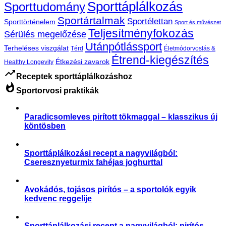
Sporttáplálkozás
Sporttudomány
Sportártalmak
Sportélettan
Sporttörténelem
Sport és művészet
Teljesítményfokozás
Sérülés megelőzése
Utánpótlássport
Terheléses viszgálat
Térd
Életmódorvoslás &
Étrend-kiegészítés
Étkezési zavarok
Healthy Longevity
trending_up
Receptek sporttáplálkozáshoz
whatshot
Sportorvosi praktikák
Paradicsomleves pirított tökmaggal – klasszikus új
köntösben
Receptek
Sporttáplálkozási recept a nagyvilágból:
Cseresznyeturmix fahéjas joghurttal
,
Receptek
Sporttáplálkozás
Avokádós, tojásos pirítós – a sportolók egyik
kedvenc reggelije
,
Receptek
Sporttáplálkozás
Sporttáplálkozási recept a nagyvilágból: pirítós