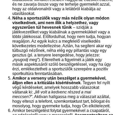
és ne zavarja össze vagy ne terhelje gyermekét azzal,
hogy az oldalvonalról vagy a lelátóról kiabálja az
utasításokat.
Néha a sportszülők vagy más nézők olyan módon
viselkednek, ami nem illik a helyzethez, vagy
egyszerűen túl hevesnek tűnik
– szidják a
játékvezetőket vagy kiabálnak a gyermekükkel vagy a
többi játékossal. Előfordulhat, hogy nem tudja, hogyan
reagáljon. Az egyik kulcs a megfelelő viselkedés
következetes modellezése. Aztán, ha segíteni akar egy
túlbuzgó nézőnek, néha elég egy pillantás vagy egy
gesztus (pl. a tenyere leengedése, hogy jelezze:
„
nyugodj meg
”). Elterelheti a figyelmét a játék egy
másik aspektusáról szóló beszélgetéssel, vagy ha úgy
érzi, emlékeztetheti a sportszülők szerepére a pozitív
sportkultúra fenntartásában.
Amikor a verseny után beszélget a gyermekével,
álljon ellen a kritizálás kísértésének
. Tegyen fel nyílt
végű kérdéseket, amelyek hosszabb válaszokat
váltanak ki: „
Mi volt a kedvenc részed a mai
meccsen?
”. Aktívan hallgassa meg a válaszait azáltal,
hogy elteszi a telefont, szemkontaktust tart, bólogat és
mosolyog, hogy gyermeke tudja, hogy Ön elkötelezett.
Amikor beszélgetést folytat gyermekével a csapatáról,