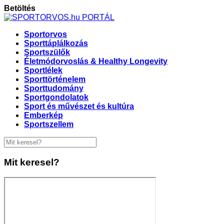
Betöltés
Sportorvos
Sporttáplálkozás
Sportszülők
Életmódorvoslás & Healthy Longevity
Sportlélek
Sporttörténelem
Sporttudomány
Sportgondolatok
Sport és művészet és kultúra
Emberkép
Sportszellem
Mit keresel?