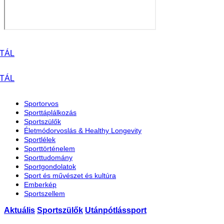
Sportorvos
Sporttáplálkozás
Sportszülők
Életmódorvoslás & Healthy Longevity
Sportlélek
Sporttörténelem
Sporttudomány
Sportgondolatok
Sport és művészet és kultúra
Emberkép
Sportszellem
Aktuális
Sportszülők
Utánpótlássport