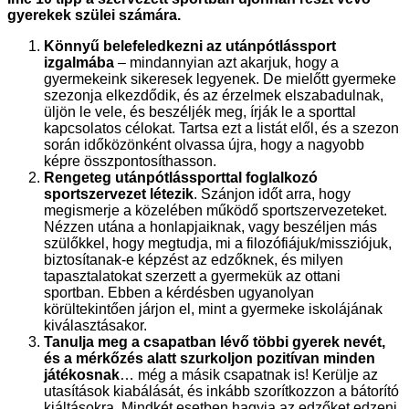
gyerekek szülei számára.
Könnyű belefeledkezni az utánpótlássport
izgalmába
– mindannyian azt akarjuk, hogy a
gyermekeink sikeresek legyenek. De mielőtt gyermeke
szezonja elkezdődik, és az érzelmek elszabadulnak,
üljön le vele, és beszéljék meg, írják le a sporttal
kapcsolatos célokat. Tartsa ezt a listát elől, és a szezon
során időközönként olvassa újra, hogy a nagyobb
képre összpontosíthasson.
Rengeteg utánpótlássporttal foglalkozó
sportszervezet létezik
. Szánjon időt arra, hogy
megismerje a közelében működő sportszervezeteket.
Nézzen utána a honlapjaiknak, vagy beszéljen más
szülőkkel, hogy megtudja, mi a filozófiájuk/missziójuk,
biztosítanak-e képzést az edzőknek, és milyen
tapasztalatokat szerzett a gyermekük az ottani
sportban. Ebben a kérdésben ugyanolyan
körültekintően járjon el, mint a gyermeke iskolájának
kiválasztásakor.
Tanulja meg a csapatban lévő többi gyerek nevét,
és a mérkőzés alatt szurkoljon pozitívan minden
játékosnak
… még a másik csapatnak is! Kerülje az
utasítások kiabálását, és inkább szorítkozzon a bátorító
kiáltásokra. Mindkét esetben hagyja az edzőket edzeni,