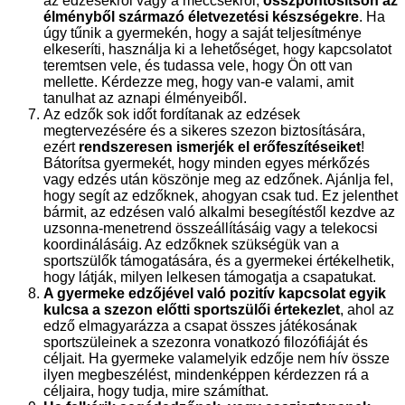
az edzésekről vagy a meccsekről,
összpontosítson az
élményből származó életvezetési készségekre
. Ha
úgy tűnik a gyermekén, hogy a saját teljesítménye
elkeseríti, használja ki a lehetőséget, hogy kapcsolatot
teremtsen vele, és tudassa vele, hogy Ön ott van
mellette. Kérdezze meg, hogy van-e valami, amit
tanulhat az aznapi élményeiből.
Az edzők sok időt fordítanak az edzések
megtervezésére és a sikeres szezon biztosítására,
ezért
rendszeresen ismerjék el erőfeszítéseiket
!
Bátorítsa gyermekét, hogy minden egyes mérkőzés
vagy edzés után köszönje meg az edzőnek. Ajánlja fel,
hogy segít az edzőknek, ahogyan csak tud. Ez jelenthet
bármit, az edzésen való alkalmi besegítéstől kezdve az
uzsonna-menetrend összeállításáig vagy a telekocsi
koordinálásáig. Az edzőknek szükségük van a
sportszülők támogatására, és a gyermekei értékelhetik,
hogy látják, milyen lelkesen támogatja a csapatukat.
A gyermeke edzőjével való pozitív kapcsolat egyik
kulcsa a szezon előtti sportszülői értekezlet
, ahol az
edző elmagyarázza a csapat összes játékosának
sportszüleinek a szezonra vonatkozó filozófiáját és
céljait. Ha gyermeke valamelyik edzője nem hív össze
ilyen megbeszélést, mindenképpen kérdezzen rá a
céljaira, hogy tudja, mire számíthat.