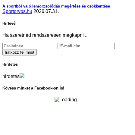
A sportból való lemorzsolódás megértése és csökkentése
Sportorvos.hu
2026.07.31.
Hírlevél
Ha szeretnéd rendszeresen megkapni ...
Hirdetés
hirdetés
Kövess minket a Facebook-on is!