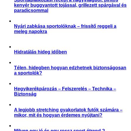
kenyér buggyantott tojással, grillezett spárgával és
paradicsommal
,
Receptek
Sporttáplálkozás
Nyári zabkása sportolóknak – frissítő reggeli a
meleg napokra
Receptek
Hidratálás hideg időben
,
,
,
Aktuális
Praktikák
Slider
Sporttáplálkozás
Télen, hidegben hogyan edzhetnek biztonságosan
a sportolók?
,
,
,
,
,
Aktuális
Praktikák
Sérülés megelőzése
Slider
Sportártalmak
Sportsérülés
Hegyikerékpározás – Felszerelés – Technika –
Biztonság
,
,
Praktikák
Sérülés megelőzése
Sportártalmak
A legjobb stretching gyakorlatok futók számára –
mikor, mit és hogyan érdemes nyújtani?
,
,
,
,
Aktuális
Praktikák
Sérülés megelőzése
Slider
Sportsérülés
Milyen egy jó és egy rossz sport-étrend ?