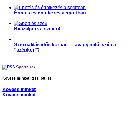
,
Párkapcsolat
Sport és szexualitás
Érintés és érintkezés a sportban
,
,
,
Magyar Edző
Párkapcsolat
Sport és szexualitás
Sporttudomány
Beszéljünk a szexről
,
,
Parasport
Párkapcsolat
Sport és szexualitás
Szexualitás idős korban … avagy mitől szép a
“szépkor”?
,
Párkapcsolat
Sport és szexualitás
Sporthírek
Kövess minket itt is, ott is!
Kövess minket
Kövess minket