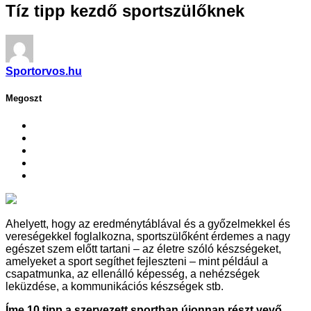
Tíz tipp kezdő sportszülőknek
Sportorvos.hu
Megoszt
Ahelyett, hogy az eredménytáblával és a győzelmekkel és
vereségekkel foglalkozna, sportszülőként érdemes a nagy
egészet szem előtt tartani – az életre szóló készségeket,
amelyeket a sport segíthet fejleszteni – mint például a
csapatmunka, az ellenálló képesség, a nehézségek
leküzdése, a kommunikációs készségek stb.
Íme 10 tipp a szervezett sportban újonnan részt vevő