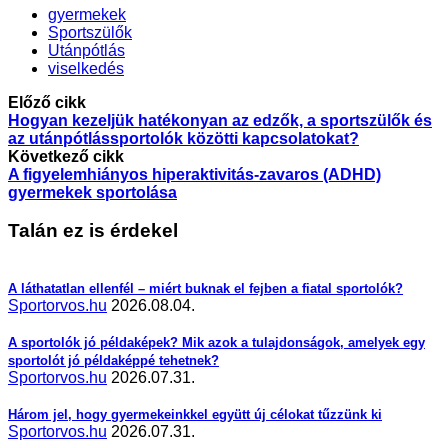
gyermekek
Sportszülők
Utánpótlás
viselkedés
Előző cikk
Hogyan kezeljük hatékonyan az edzők, a sportszülők és
az utánpótlássportolók közötti kapcsolatokat?
Következő cikk
A figyelemhiányos hiperaktivitás-zavaros (ADHD)
gyermekek sportolása
Talán ez is érdekel
A láthatatlan ellenfél – miért buknak el fejben a fiatal sportolók?
Sportorvos.hu
2026.08.04.
A sportolók jó példaképek? Mik azok a tulajdonságok, amelyek egy
sportolót jó példaképpé tehetnek?
Sportorvos.hu
2026.07.31.
Három jel, hogy gyermekeinkkel együtt új célokat tűzzünk ki
Sportorvos.hu
2026.07.31.