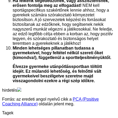
Ha felkérik segédedzőnek, vagy asszisztensnek,
erősen fontolja meg az elfogadást!
NEM kell
sportágspecifikus szakértőnek lennie ahhoz, hogy a
gyerekek számára szórakoztató környezetet
biztosítson. A jó szervezetek képzést és forrásokat
biztosítanak az edzőknek, hogy segítsenek nekik
nagyszerű munkát végezni a játékosokkal. Ne feledje,
az edző legfőbb célja ebben a korban az, hogy pozitív
legyen, és szórakoztató és biztonságos helyet
teremtsen a gyerekeknek a játékhoz!
Minden lehetséges pillanatban tudassa a
gyermekeivel, hogy feltétel nélkül szereti őket
(kimondva!), függetlenül a sportteljesítményüktől.
Élvezze gyermeke utánpótlássportban töltött
idejét. Ez múlandó lehetőség, és felnőtté vált
gyermekeivel beszélgetve szeretne majd
visszagondolni ezekre a régi szép időkre.
hirdetés
Forrás: az eredeti angol nyelvű cikk a
P
CA (Positive
Coaching Alliance)
oldalán jelent meg.
Tagek