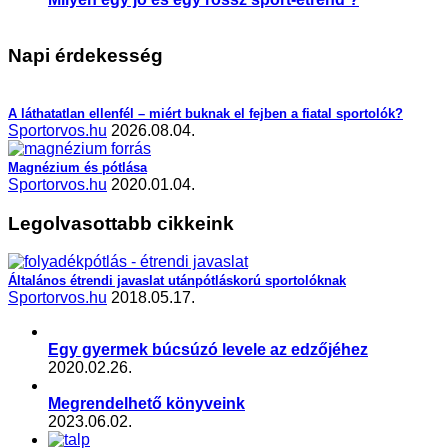
,
,
Étrend-kiegészítés
Praktikák
Sporttáplálkozás
Napi érdekesség
A láthatatlan ellenfél – miért buknak el fejben a fiatal sportolók?
Sportorvos.hu
2026.08.04.
Magnézium és pótlása
Sportorvos.hu
2020.01.04.
Legolvasottabb cikkeink
Általános étrendi javaslat utánpótláskorú sportolóknak
Sportorvos.hu
2018.05.17.
Egy gyermek búcsúzó levele az edzőjéhez
2020.02.26.
Megrendelhető könyveink
2023.06.02.