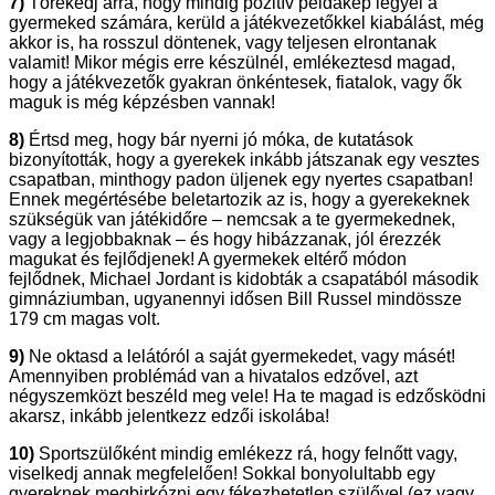
7)
Törekedj arra, hogy mindig pozitív példakép legyél a
gyermeked számára, kerüld a játékvezetőkkel kiabálást, még
akkor is, ha rosszul döntenek, vagy teljesen elrontanak
valamit! Mikor mégis erre készülnél, emlékeztesd magad,
hogy a játékvezetők gyakran önkéntesek, fiatalok, vagy ők
maguk is még képzésben vannak!
8)
Értsd meg, hogy bár nyerni jó móka, de kutatások
bizonyították, hogy a gyerekek inkább játszanak egy vesztes
csapatban, minthogy padon üljenek egy nyertes csapatban!
Ennek megértésébe beletartozik az is, hogy a gyerekeknek
szükségük van játékidőre – nemcsak a te gyermekednek,
vagy a legjobbaknak – és hogy hibázzanak, jól érezzék
magukat és fejlődjenek! A gyermekek eltérő módon
fejlődnek, Michael Jordant is kidobták a csapatából második
gimnáziumban, ugyanennyi idősen Bill Russel mindössze
179 cm magas volt.
9)
Ne oktasd a lelátóról a saját gyermekedet, vagy másét!
Amennyiben problémád van a hivatalos edzővel, azt
négyszemközt beszéld meg vele! Ha te magad is edzősködni
akarsz, inkább jelentkezz edzői iskolába!
10)
Sportszülőként mindig emlékezz rá, hogy felnőtt vagy,
viselkedj annak megfelelően! Sokkal bonyolultabb egy
gyereknek megbirkózni egy fékezhetetlen szülővel (ez vagy