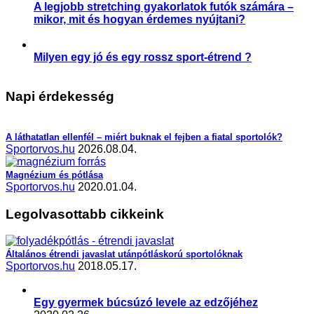
A legjobb stretching gyakorlatok futók számára –
mikor, mit és hogyan érdemes nyújtani?
,
,
,
,
Aktuális
Praktikák
Sérülés megelőzése
Slider
Sportsérülés
Milyen egy jó és egy rossz sport-étrend ?
,
,
Étrend-kiegészítés
Praktikák
Sporttáplálkozás
Napi érdekesség
A láthatatlan ellenfél – miért buknak el fejben a fiatal sportolók?
Sportorvos.hu
2026.08.04.
Magnézium és pótlása
Sportorvos.hu
2020.01.04.
Legolvasottabb cikkeink
Általános étrendi javaslat utánpótláskorú sportolóknak
Sportorvos.hu
2018.05.17.
Egy gyermek búcsúzó levele az edzőjéhez