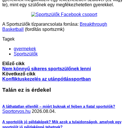
te), mint egy szülőnek egy megfékezhetetlen gyerekkel.
A Sportszülők tízparancsolata forrása:
Breakthrough
Basketball
(fordítás sportszmk)
Tagek
gyermekek
Sportszülők
Előző cikk
Nem könnyű sikeres sportszülőnek lenni
Következő cikk
Konfliktuskezelés az utánpótlássportban
Talán ez is érdekel
A láthatatlan ellenfél – miért buknak el fejben a fiatal sportolók?
Sportorvos.hu
2026.08.04.
A sportolók jó példaképek? Mik azok a tulajdonságok, amelyek egy
sportolót jó példaképpé tehetnek?