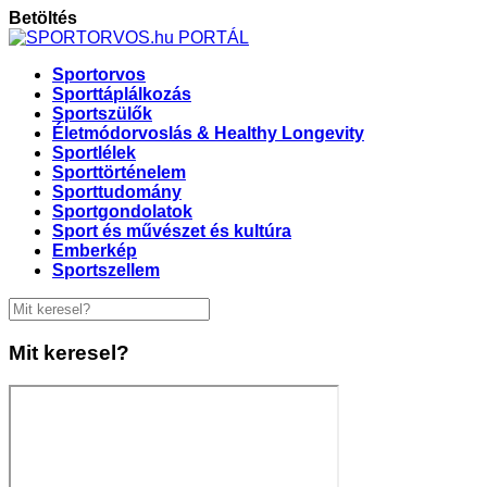
Betöltés
Sportorvos
Sporttáplálkozás
Sportszülők
Életmódorvoslás & Healthy Longevity
Sportlélek
Sporttörténelem
Sporttudomány
Sportgondolatok
Sport és művészet és kultúra
Emberkép
Sportszellem
Mit keresel?