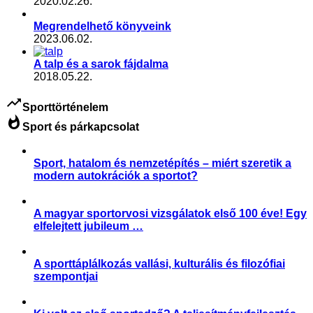
2020.02.26.
Megrendelhető könyveink
2023.06.02.
A talp és a sarok fájdalma
2018.05.22.
trending_up
Sporttörténelem
whatshot
Sport és párkapcsolat
Sport, hatalom és nemzetépítés – miért szeretik a
modern autokrációk a sportot?
,
,
,
,
Aktuális
Slider
sport és politika
sport és társadalom
Sporttörténelem
A magyar sportorvosi vizsgálatok első 100 éve! Egy
elfelejtett jubileum …
,
Sportegészségügy, sportorvoslás
Sporttörténelem
A sporttáplálkozás vallási, kulturális és filozófiai
szempontjai
,
,
,
,
,
,
Aktuális
Etika, viselkedés
Hit és sport
Sportgondolatok
Sportkultúra
Sporttáplálkozás
Sporttörténelem