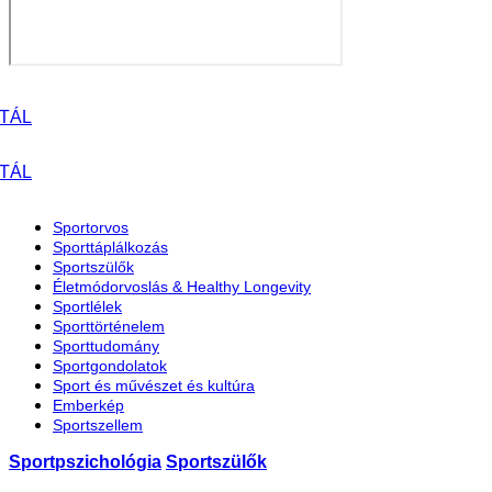
Sportorvos
Sporttáplálkozás
Sportszülők
Életmódorvoslás & Healthy Longevity
Sportlélek
Sporttörténelem
Sporttudomány
Sportgondolatok
Sport és művészet és kultúra
Emberkép
Sportszellem
Sportpszichológia
Sportszülők