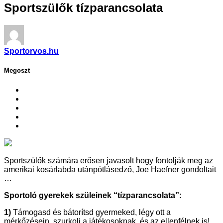
Sportszülők tízparancsolata
Sportorvos.hu
Megoszt
Sportszülők számára erősen javasolt hogy fontolják meg az
amerikai kosárlabda utánpótlásedző, Joe Haefner gondoltait
…
Sportoló gyerekek szüleinek “tízparancsolata”:
1)
Támogasd és bátorítsd gyermeked, légy ott a
mérkőzésein, szurkolj a játékosoknak, és az ellenfélnek is!