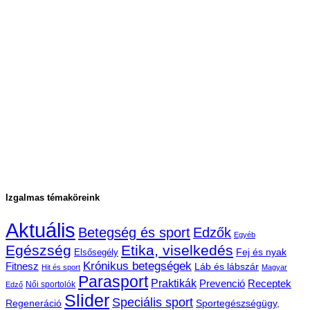
Izgalmas témaköreink
Aktuális
Betegség és sport
Edzők
Egyéb
Egészség
Etika, viselkedés
Fej és nyak
Elsősegély
Krónikus betegségek
Fitnesz
Láb és lábszár
Hit és sport
Magyar
Parasport
Praktikák
Prevenció
Receptek
Női sportolók
Edző
Slider
Speciális sport
Regeneráció
Sportegészségügy,