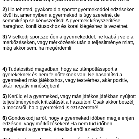
2)
Ha teheted, gyakorold a sportot gyermekeddel edzéseken
kívül is, amennyiben a gyermeked is úgy szeretné, de
semmiképp se kényszerítsd! A gyermek kényszerítése
haraghoz, konfliktusokhoz és korai kiégéshez is vezethet.
3)
Viselkedj sportszerűen a gyermekeddel, ne kiabálj vele a
mérkőzéseken, vagy mérkőzések után a teljesítménye miatt,
még akkor sem, ha megérdemli!
4)
Tudatosítsd magadban, hogy az utánpótlássport a
gyerekeknek és nem felnőtteknek van! Ne hasonlítsd a
gyermeked más játékoshoz, vagy testvérhez, akár pozitív,
akár negatív minőségben!
5)
Kerüld el a gyermeked, vagy más játékos játékban nyújtott
teljesítményének kritizálását a hazaúton! Csak akkor beszélj
a meccsről, ha a gyermeked is ezt szeretné!
6)
Gondoskodj arról, hogy a gyermeked időben megjelenjen
edzésen, vagy mérkőzéseken! Ha nem tud időben
megjelenni a gyermek, értesítsd erről az edzőt!