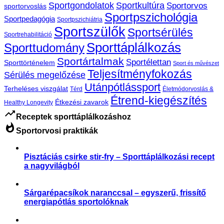
Sportgondolatok
Sportkultúra
Sportorvos
sportorvoslás
Sportpszichológia
Sportpedagógia
Sportpszichiátria
Sportszülők
Sportsérülés
Sportrehabilitáció
Sporttáplálkozás
Sporttudomány
Sportártalmak
Sportélettan
Sporttörténelem
Sport és művészet
Teljesítményfokozás
Sérülés megelőzése
Utánpótlássport
Terheléses viszgálat
Térd
Életmódorvoslás &
Étrend-kiegészítés
Étkezési zavarok
Healthy Longevity
trending_up
Receptek sporttáplálkozáshoz
whatshot
Sportorvosi praktikák
Pisztáciás csirke stir-fry – Sporttáplálkozási recept
a nagyvilágból
,
Receptek
Sporttáplálkozás
Sárgarépacsíkok naranccsal – egyszerű, frissítő
energiapótlás sportolóknak
Receptek