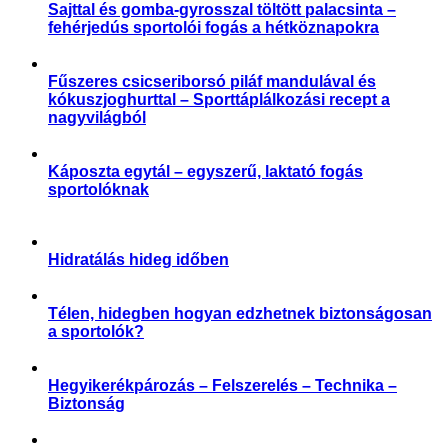
Sajttal és gomba-gyrosszal töltött palacsinta –
fehérjedús sportolói fogás a hétköznapokra
Receptek
Fűszeres csicseriborsó piláf mandulával és
kókuszjoghurttal – Sporttáplálkozási recept a
nagyvilágból
,
Receptek
Sporttáplálkozás
Káposzta egytál – egyszerű, laktató fogás
sportolóknak
Receptek
Hidratálás hideg időben
,
,
,
Aktuális
Praktikák
Slider
Sporttáplálkozás
Télen, hidegben hogyan edzhetnek biztonságosan
a sportolók?
,
,
,
,
,
Aktuális
Praktikák
Sérülés megelőzése
Slider
Sportártalmak
Sportsérülés
Hegyikerékpározás – Felszerelés – Technika –
Biztonság
,
,
Praktikák
Sérülés megelőzése
Sportártalmak