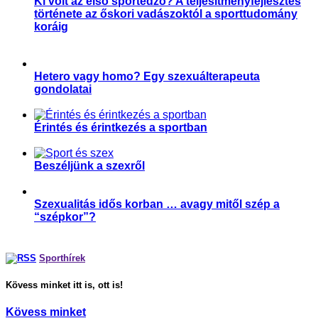
Ki volt az első sportedző? A teljesítményfejlesztés
története az őskori vadászoktól a sporttudomány
koráig
,
,
,
,
,
,
Aktuális
Edzésélettan
Edzők
Slider
Sportélettan
Sporttörténelem
Sporttudomány
Hetero vagy homo? Egy szexuálterapeuta
gondolatai
,
Párkapcsolat
Sport és szexualitás
Érintés és érintkezés a sportban
,
,
,
Magyar Edző
Párkapcsolat
Sport és szexualitás
Sporttudomány
Beszéljünk a szexről
,
,
Parasport
Párkapcsolat
Sport és szexualitás
Szexualitás idős korban … avagy mitől szép a
“szépkor”?
,
Párkapcsolat
Sport és szexualitás
Sporthírek
Kövess minket itt is, ott is!
Kövess minket