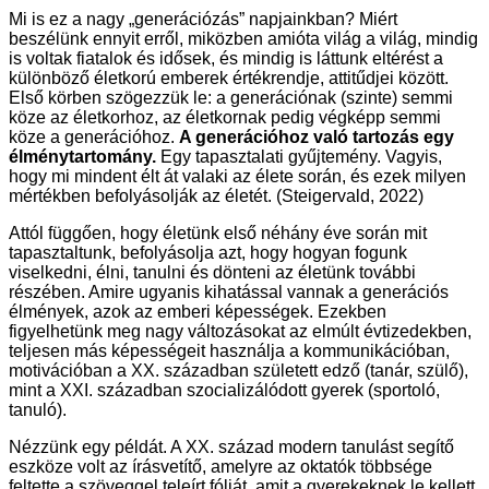
Mi is ez a nagy „generációzás” napjainkban? Miért
beszélünk ennyit erről, miközben amióta világ a világ, mindig
is voltak fiatalok és idősek, és mindig is láttunk eltérést a
különböző életkorú emberek értékrendje, attitűdjei között.
Első körben szögezzük le: a generációnak (szinte) semmi
köze az életkorhoz, az életkornak pedig végképp semmi
köze a generációhoz.
A generációhoz való tartozás egy
élménytartomány.
Egy tapasztalati gyűjtemény. Vagyis,
hogy mi mindent élt át valaki az élete során, és ezek milyen
mértékben befolyásolják az életét. (Steigervald, 2022)
Attól függően, hogy életünk első néhány éve során mit
tapasztaltunk, befolyásolja azt, hogy hogyan fogunk
viselkedni, élni, tanulni és dönteni az életünk további
részében. Amire ugyanis kihatással vannak a generációs
élmények, azok az emberi képességek. Ezekben
figyelhetünk meg nagy változásokat az elmúlt évtizedekben,
teljesen más képességeit használja a kommunikációban,
motivációban a XX. században született edző (tanár, szülő),
mint a XXI. században szocializálódott gyerek (sportoló,
tanuló).
Nézzünk egy példát. A XX. század modern tanulást segítő
eszköze volt az írásvetítő, amelyre az oktatók többsége
feltette a szöveggel teleírt fóliát, amit a gyerekeknek le kellett