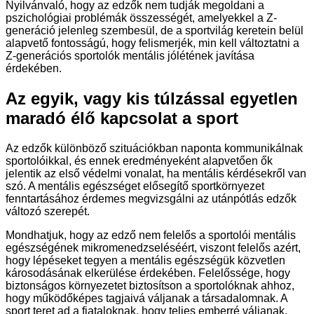
Nyilvánvaló, hogy az edzők nem tudják megoldani a
pszichológiai problémák összességét, amelyekkel a Z-
generáció jelenleg szembesül, de a sportvilág keretein belül
alapvető fontosságú, hogy felismerjék, min kell változtatni a
Z-generációs sportolók mentális jólétének javítása
érdekében.
Az egyik, vagy kis túlzással egyetlen
maradó élő kapcsolat a sport
Az edzők különböző szituációkban naponta kommunikálnak
sportolóikkal, és ennek eredményeként alapvetően ők
jelentik az első védelmi vonalat, ha mentális kérdésekről van
szó. A mentális egészséget elősegítő sportkörnyezet
fenntartásához érdemes megvizsgálni az utánpótlás edzők
változó szerepét.
Mondhatjuk, hogy az edző nem felelős a sportolói mentális
egészségének mikromenedzseléséért, viszont felelős azért,
hogy lépéseket tegyen a mentális egészségük közvetlen
károsodásának elkerülése érdekében. Felelőssége, hogy
biztonságos környezetet biztosítson a sportolóknak ahhoz,
hogy működőképes tagjaivá váljanak a társadalomnak. A
sport teret ad a fiataloknak, hogy teljes emberré váljanak,