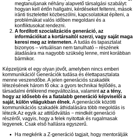
megtanuljanak néhány alapvető társalgási szabályt:
hogyan kell értőn hallgatni, kérdéseket feltenni, mások
iránti tisztelettel közbeszólni, kapcsolatokat építeni, a
problémákat valós időben megoldani és a
konfliktusokat rendezni.
A fordított szocializációs generáció, az
információkat a kortársaitól szerzi, vagy saját maga
keresi meg az interneten.
A tudás és tapasztalat
bizonyos – virtuálisan nem tanulható – részének
átadására ma nagyobb szükség lenne, mint korábban
bármikor.
Képzeljünk el egy olyan jövőt, amelyben nincs emberi
kommunikáció! Generációk tudása és élettapasztalata
menne veszendőbe. A jelen generációs szakadék
létezésének három fő oka: a gyors technikai fejlődés, a
társadalmi értékrend megváltozása, valamint
az a tény,
hogy az idősebb és a fiatalabb generáció képviselői a
saját, külön világukban élnek.
A generációk közötti
kommunikációs szakadék áthidalására több megoldás is
létezik.Az egyik az attitűdváltás − mindkét generáció
részéről, vagyis, hogy a felek nyitottak és rugalmasak
legyenek. Csak első hallásra egyszerű.
Ha megkérik a Z-generáció tagjait, hogy mentorálják