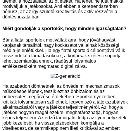
ütemét, a hozzáállást, az ötleteket. Ha lehet, ne jutalmakkal
motiváljuk a játékosokat. Ami ebben a keretrendszerben
bónusz, az az így születő kreativitás és aktív részvétel a
döntéshozatalban.
Miért gondolják a sportolók, hogy minden igazságtalan?
Bár a fiatal sportolók motiváltak arra, hogy jóváhagyást
kapjanak társaiktól, nagy kockázatot vállalnak közösségi
média-jelenlétükkel. Ha egy fiatal sportoló célpontjává válik
rosszindulatú támadásoknak, a kortársak széles csoportja
lehet szemtanúja ennek, ráadásul folyamatos
emlékeztetőként megmarad digitalizálva.
Ha szabadon dönthetnek, az önvédelmi mechanizmusok
működésbe lépnek, teszik ezt az önbizalom és az
önbecsülés megőrzése érdekében. Sportkörnyezetben
kritikák folyamatosan születnek, legyen szó a játékszabályok
alkalmazásáról vagy a játékos teljesítményéről. Az, hogy a
játékos hogyan reagál ezekre, meghatározhatja, hogyan
képes teljesíteni. Az edző támogatni tudja az ilyen helyzetek
jobb kezelését, ha visszajelzésekben korrigálja a
viselkedést, de semmiképp nem illeti kritikával az embert