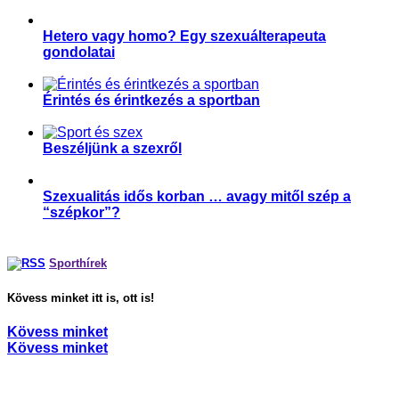
Hetero vagy homo? Egy szexuálterapeuta
gondolatai
,
Párkapcsolat
Sport és szexualitás
Érintés és érintkezés a sportban
,
,
,
Magyar Edző
Párkapcsolat
Sport és szexualitás
Sporttudomány
Beszéljünk a szexről
,
,
Parasport
Párkapcsolat
Sport és szexualitás
Szexualitás idős korban … avagy mitől szép a
“szépkor”?
,
Párkapcsolat
Sport és szexualitás
Sporthírek
Kövess minket itt is, ott is!
Kövess minket
Kövess minket