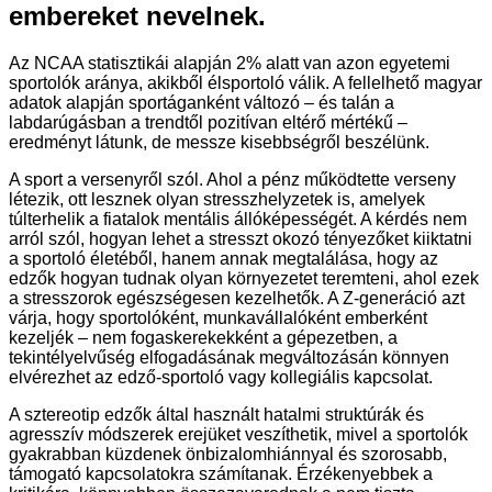
embereket nevelnek.
Az NCAA statisztikái alapján 2% alatt van azon egyetemi
sportolók aránya, akikből élsportoló válik. A fellelhető magyar
adatok alapján sportáganként változó – és talán a
labdarúgásban a trendtől pozitívan eltérő mértékű –
eredményt látunk, de messze kisebbségről beszélünk.
A sport a versenyről szól. Ahol a pénz működtette verseny
létezik, ott lesznek olyan stresszhelyzetek is, amelyek
túlterhelik a fiatalok mentális állóképességét. A kérdés nem
arról szól, hogyan lehet a stresszt okozó tényezőket kiiktatni
a sportoló életéből, hanem annak megtalálása, hogy az
edzők hogyan tudnak olyan környezetet teremteni, ahol ezek
a stresszorok egészségesen kezelhetők. A Z-generáció azt
várja, hogy sportolóként, munkavállalóként emberként
kezeljék – nem fogaskerekekként a gépezetben, a
tekintélyelvűség elfogadásának megváltozásán könnyen
elvérezhet az edző-sportoló vagy kollegiális kapcsolat.
A sztereotip edzők által használt hatalmi struktúrák és
agresszív módszerek erejüket veszíthetik, mivel a sportolók
gyakrabban küzdenek önbizalomhiánnyal és szorosabb,
támogató kapcsolatokra számítanak. Érzékenyebbek a