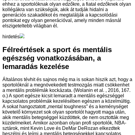
ehhez a sportolóknak olyan edzőkre, a fiatal edzőknek olyan
kollégákra van szükségük, akik át tudják hidalni a
generációs szakadékot és megtalálják a kapcsolódási
pontokat egy olyan generációval, amely minden másnál
elszigeteltebb világban él.
hirdetés
Félreértések a sport és mentális
egészség vonatkozásában, a
lemaradás kezelése
Általános tévhit és sajnos még ma is sokan hiszik azt, hogy a
sportolóknál a megnövekedett testmozgás miatt csökkenhet
a mentális problémák kockázata. (Wolanin et al. , 2016, 167.
o.) A sport egésze kicsit lemaradt a mentális egészséggel
kapcsolatos problémák kezelésében egészen a közelmúltig.
A sokat hangoztatott „mental toughness” és a keménységet
követelő környezet sok olyan sportolót hagyott maga után,
akik mentális betegséggel küzdöttek, de nem osztották meg
küzdelmeiket. Amikor azonban olyan profi sportolók, NBA-
sztárok, mint Kevin Love és DeMar DeRozan elkezdtek
beszélni és leírni a mentális betegségekkel kapcsolatos