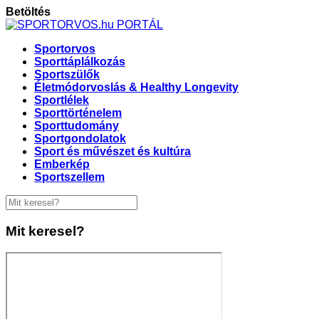
Betöltés
Sportorvos
Sporttáplálkozás
Sportszülők
Életmódorvoslás & Healthy Longevity
Sportlélek
Sporttörténelem
Sporttudomány
Sportgondolatok
Sport és művészet és kultúra
Emberkép
Sportszellem
Mit keresel?