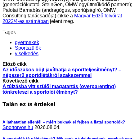
(generációkutató, SteinGen, OMW együttműködő partnere);
Palotai Barnabás (andragógus, sportújságíró, OMW
Consulting tanácsadója) cikke a
Magyar Edző folyóirat
2
022/4-es számában
jelent meg.
Tagek
gyermekek
Sportszülők
viselkedés
Előző cikk
Az időszakos böjt javíthatja a sportteljesítményt? –
népszerű sportdiétákról szakszemmel
Következő cikk
A túlzásba vitt szülői magatartás (overparenting)
tönkreteszi a sportolói élményt?
Talán ez is érdekel
A láthatatlan ellenfél – miért buknak el fejben a fiatal sportolók?
Sportorvos.hu
2026.08.04.
A sportolók jó példaképek? Mik azok a tulajdonságok, amelyek egy