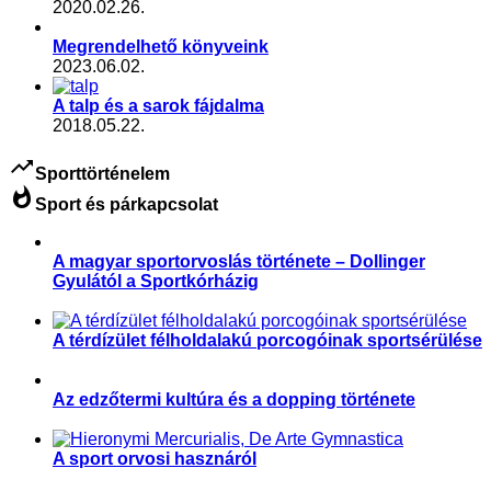
2020.02.26.
Megrendelhető könyveink
2023.06.02.
A talp és a sarok fájdalma
2018.05.22.
trending_up
Sporttörténelem
whatshot
Sport és párkapcsolat
A magyar sportorvoslás története – Dollinger
Gyulától a Sportkórházig
,
,
,
,
,
,
,
Aktuális
Slider
sport és politika
sport és társadalom
Sportegészségügy, sportorvoslás
Sportorvos
Sporttörténelem
Sporttudomány
A térdízület félholdalakú porcogóinak sportsérülése
,
Sportegészségügy, sportorvoslás
Sporttörténelem
Az edzőtermi kultúra és a dopping története
,
,
Fitnesz
Sportgondolatok
Sporttörténelem
A sport orvosi hasznáról
,
,
,
Egyéb
Sport és művészet
Sporttörténelem
Sporttudomány