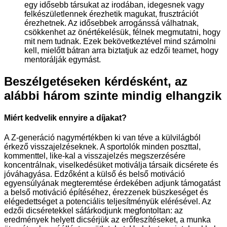
egy idősebb társukat az irodában, idegesnek vagy
felkészületlennek érezhetik magukat, frusztrációt
érezhetnek. Az idősebbek arrogánssá válhatnak,
csökkenhet az önértékelésük, félnek megmutatni, hogy
mit nem tudnak. Ezek bekövetkeztével mind számolni
kell, mielőtt bátran arra biztatjuk az edzői teamet, hogy
mentorálják egymást.
Beszélgetéseken kérdésként, az
alábbi három szinte mindig elhangzik
Miért kedvelik ennyire a díjakat?
A Z-generáció nagymértékben ki van téve a külvilágból
érkező visszajelzéseknek. A sportolók minden poszttal,
kommenttel, like-kal a visszajelzés megszerzésére
koncentrálnak, viselkedésüket motiválja társaik dicsérete és
jóváhagyása. Edzőként a külső és belső motiváció
egyensúlyának megteremtése érdekében adjunk támogatást
a belső motiváció építéséhez, érezzenek büszkeséget és
elégedettséget a potenciális teljesítményük elérésével. Az
edzői dicséretekkel sáfárkodjunk megfontoltan: az
eredmények helyett dicsérjük az erőfeszítéseket, a munka