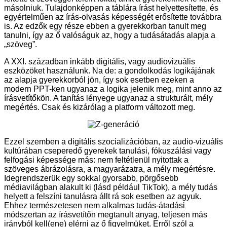
másolniuk. Tulajdonképpen a táblára írást helyettesítette, és
egyértelműen az írás-olvasás képességét erősítette továbbra
is. Az edzők egy része ebben a gyerekkorban tanult meg
tanulni, így az ő valóságuk az, hogy a tudásátadás alapja a
„szöveg”.
A XXI. században inkább digitális, vagy audiovizuális
eszközöket használunk. Na de: a gondolkodás logikájának
az alapja gyerekkorból jön, így sok esetben ezeken a
modern PPT-ken ugyanaz a logika jelenik meg, mint anno az
írásvetítőkön. A tanítás lényege ugyanaz a strukturált, mély
megértés. Csak és kizárólag a platform változott meg.
Ezzel szemben a digitális szocializációban, az audio-vizuális
kultúrában cseperedő gyerekek tanulási, fókuszálási vagy
felfogási képessége más: nem feltétlenül nyitottak a
szöveges ábrázolásra, a magyarázatra, a mély megértésre.
Idegrendszerük egy sokkal gyorsabb, pörgősebb
médiavilágban alakult ki (lásd például TikTok), a mély tudás
helyett a felszíni tanulásra állt rá sok esetben az agyuk.
Ehhez természetesen nem alkalmas tudás-átadási
módszertan az írásvetítőn megtanult anyag, teljesen más
irányból kell(ene) elérni az ő figyelmüket. Erről szól a