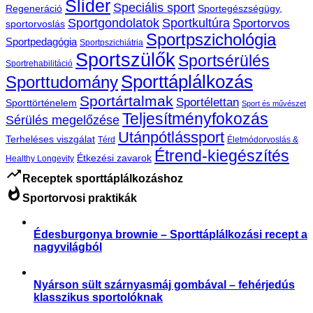
Slider
Speciális sport
Regeneráció
Sportegészségügy,
Sportgondolatok
Sportkultúra
Sportorvos
sportorvoslás
Sportpszichológia
Sportpedagógia
Sportpszichiátria
Sportszülők
Sportsérülés
Sportrehabilitáció
Sporttáplálkozás
Sporttudomány
Sportártalmak
Sportélettan
Sporttörténelem
Sport és művészet
Teljesítményfokozás
Sérülés megelőzése
Utánpótlássport
Terheléses viszgálat
Térd
Életmódorvoslás &
Étrend-kiegészítés
Étkezési zavarok
Healthy Longevity
trending_up
Receptek sporttáplálkozáshoz
whatshot
Sportorvosi praktikák
Édesburgonya brownie – Sporttáplálkozási recept a
nagyvilágból
,
Receptek
Sporttáplálkozás
Nyárson sült szárnyasmáj gombával – fehérjedús
klasszikus sportolóknak
,
Receptek
Sporttáplálkozás