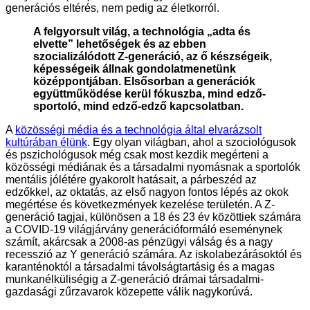
generációs eltérés, nem pedig az életkorról.
A felgyorsult világ, a technológia „adta és
elvette” lehetőségek és az ebben
szocializálódott Z-generáció, az ő készségeik,
képességeik állnak gondolatmenetünk
középpontjában.
Elsősorban a generációk
együttműködése kerül fókuszba, mind edző-
sportoló, mind edző-edző kapcsolatban.
A
k
özösségi média és a technológia által elvarázsolt
kultúrában élünk
. Egy olyan világban, ahol a szociológusok
és pszichológusok még csak most kezdik megérteni a
közösségi médiának és a társadalmi nyomásnak a sportolók
mentális jólétére gyakorolt ​​hatásait, a párbeszéd az
edzőkkel, az oktatás, az első nagyon fontos lépés az okok
megértése és következmények kezelése területén. A Z-
generáció tagjai, különösen a 18 és 23 év közöttiek számára
a COVID-19 világjárvány generációformáló eseménynek
számít, akárcsak a 2008-as pénzügyi válság és a nagy
recesszió az Y generáció számára. Az iskolabezárásoktól és
karanténoktól a társadalmi távolságtartásig és a magas
munkanélküliségig a Z-generáció drámai társadalmi-
gazdasági zűrzavarok közepette válik nagykorúvá.