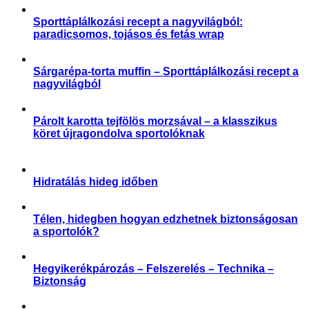
Sporttáplálkozási recept a nagyvilágból:
paradicsomos, tojásos és fetás wrap
,
,
Aktuális
Receptek
Sporttáplálkozás
Sárgarépa-torta muffin – Sporttáplálkozási recept a
nagyvilágból
,
Receptek
Sporttáplálkozás
Párolt karotta tejfölös morzsával – a klasszikus
köret újragondolva sportolóknak
,
Receptek
Sporttáplálkozás
Hidratálás hideg időben
,
,
,
Aktuális
Praktikák
Slider
Sporttáplálkozás
Télen, hidegben hogyan edzhetnek biztonságosan
a sportolók?
,
,
,
,
,
Aktuális
Praktikák
Sérülés megelőzése
Slider
Sportártalmak
Sportsérülés
Hegyikerékpározás – Felszerelés – Technika –
Biztonság
,
,
Praktikák
Sérülés megelőzése
Sportártalmak