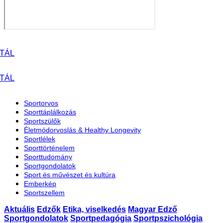
Sportorvos
Sporttáplálkozás
Sportszülők
Életmódorvoslás & Healthy Longevity
Sportlélek
Sporttörténelem
Sporttudomány
Sportgondolatok
Sport és művészet és kultúra
Emberkép
Sportszellem
Aktuális
Edzők
Etika, viselkedés
Magyar Edző
Sportgondolatok
Sportpedagógia
Sportpszichológia