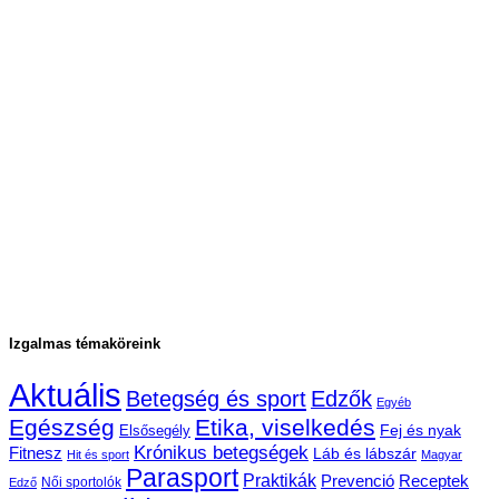
Izgalmas témaköreink
Aktuális
Betegség és sport
Edzők
Egyéb
Egészség
Etika, viselkedés
Fej és nyak
Elsősegély
Krónikus betegségek
Fitnesz
Láb és lábszár
Hit és sport
Magyar
Parasport
Praktikák
Prevenció
Receptek
Női sportolók
Edző