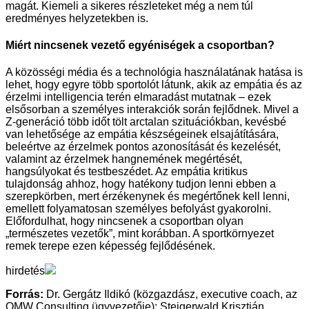
magát. Kiemeli a sikeres részleteket még a nem túl
eredményes helyzetekben is.
Miért nincsenek vezető egyéniségek a csoportban?
A közösségi média és a technológia használatának hatása is
lehet, hogy egyre több sportolót látunk, akik az empátia és az
érzelmi intelligencia terén elmaradást mutatnak – ezek
elsősorban a személyes interakciók során fejlődnek. Mivel a
Z-generáció több időt tölt arctalan szituációkban, kevésbé
van lehetősége az empátia készségeinek elsajátítására,
beleértve az érzelmek pontos azonosítását és kezelését,
valamint az érzelmek hangnemének megértését,
hangsúlyokat és testbeszédet. Az empátia kritikus
tulajdonság ahhoz, hogy hatékony tudjon lenni ebben a
szerepkörben, mert érzékenynek és megértőnek kell lenni,
emellett folyamatosan személyes befolyást gyakorolni.
Előfordulhat, hogy nincsenek a csoportban olyan
„természetes vezetők”, mint korábban. A sportkörnyezet
remek terepe ezen képesség fejlődésének.
hirdetés
Forrás:
Dr. Gergátz Ildikó (közgazdász, executive coach, az
OMW Consulting ügyvezetője); Steigerwald Krisztián