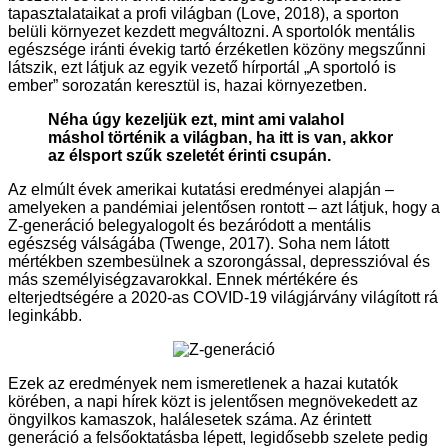
tapasztalataikat a profi világban (Love, 2018), a sporton
belüli környezet kezdett megváltozni. A sportolók mentális
egészsége iránti évekig tartó érzéketlen közöny megszűnni
látszik, ezt látjuk az egyik vezető hírportál „A sportoló is
ember” sorozatán keresztül is, hazai környezetben.
Néha úgy kezeljük ezt, mint ami valahol
máshol történik a világban, ha itt is van, akkor
az élsport szűk szeletét érinti csupán.
Az elmúlt évek amerikai kutatási eredményei alapján –
amelyeken a pandémiai jelentősen rontott – azt látjuk, hogy a
Z-generáció belegyalogolt és bezáródott a mentális
egészség válságába (Twenge, 2017). Soha nem látott
mértékben szembesülnek a szorongással, depresszióval és
más személyiségzavarokkal. Ennek mértékére és
elterjedtségére a 2020-as COVID-19 világjárvány világított rá
leginkább.
Ezek az eredmények nem ismeretlenek a hazai kutatók
körében, a napi hírek közt is jelentősen megnövekedett az
öngyilkos kamaszok, halálesetek száma. Az érintett
generáció a felsőoktatásba lépett, legidősebb szelete pedig