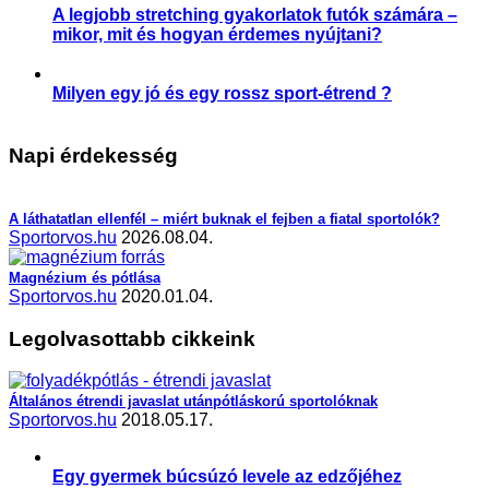
A legjobb stretching gyakorlatok futók számára –
mikor, mit és hogyan érdemes nyújtani?
,
,
,
,
Aktuális
Praktikák
Sérülés megelőzése
Slider
Sportsérülés
Milyen egy jó és egy rossz sport-étrend ?
,
,
Étrend-kiegészítés
Praktikák
Sporttáplálkozás
Napi érdekesség
A láthatatlan ellenfél – miért buknak el fejben a fiatal sportolók?
Sportorvos.hu
2026.08.04.
Magnézium és pótlása
Sportorvos.hu
2020.01.04.
Legolvasottabb cikkeink
Általános étrendi javaslat utánpótláskorú sportolóknak
Sportorvos.hu
2018.05.17.
Egy gyermek búcsúzó levele az edzőjéhez