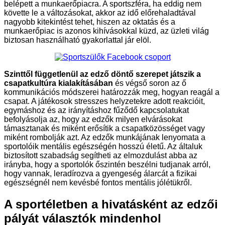
belépett a munkaerőpiacra. A sportszféra, ha eddig nem
követte le a változásokat, akkor az idő előrehaladtával
nagyobb kitekintést tehet, hiszen az oktatás és a
munkaerőpiac is azonos kihívásokkal küzd, az üzleti világ
biztosan használható gyakorlattal jár elöl.
Szinttől függetlenül az edző döntő szerepet játszik a
csapatkultúra kialakításában
és végső soron az ő
kommunikációs módszerei határozzák meg, hogyan reagál a
csapat. A játékosok stresszes helyzetekre adott reakcióit,
egymáshoz és az irányításhoz fűződő kapcsolatukat
befolyásolja az, hogy az edzők milyen elvárásokat
támasztanak és miként erősítik a csapatközösséget vagy
miként rombolják azt. Az edzők munkájának lenyomata a
sportolóik mentális egészségén hosszú életű. Az általuk
biztosított szabadság segítheti az elmozdulást abba az
irányba, hogy a sportolók őszintén beszélni tudjanak arról,
hogy vannak, leradírozva a gyengeség álarcát a fizikai
egészségnél nem kevésbé fontos mentális jólétükről.
A sportéletben a hivatásként az edzői
pályát választók mindenhol