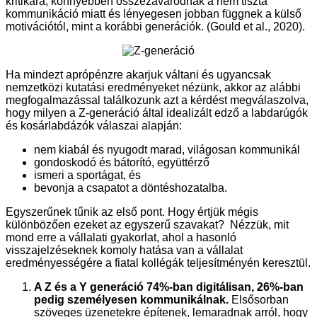
kritikára, könnyebben összezavarodnak a nem tiszta
kommunikáció miatt és lényegesen jobban függnek a külső
motivációtól, mint a korábbi generációk. (Gould et al., 2020).
Ha mindezt aprópénzre akarjuk váltani és ugyancsak
nemzetközi kutatási eredményeket nézünk, akkor az alábbi
megfogalmazással találkozunk azt a kérdést megválaszolva,
hogy milyen a Z-generáció által idealizált edző a labdarúgók
és kosárlabdázók válaszai alapján:
nem kiabál és nyugodt marad, világosan kommunikál
gondoskodó és bátorító, együttérző
ismeri a sportágat, és
bevonja a csapatot a döntéshozatalba.
Egyszerűnek tűnik az első pont. Hogy értjük mégis
különbözően ezeket az egyszerű szavakat? Nézzük, mit
mond erre a vállalati gyakorlat, ahol a hasonló
visszajelzéseknek komoly hatása van a vállalat
eredményességére a fiatal kollégák teljesítményén keresztül.
A Z és a Y generáció 74%-ban digitálisan, 26%-ban
pedig személyesen kommunikálnak.
Elsősorban
szöveges üzenetekre építenek, lemaradnak arról, hogy