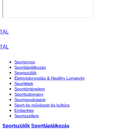
Sportorvos
Sporttáplálkozás
Sportszülők
Életmódorvoslás & Healthy Longevity
Sportlélek
Sporttörténelem
Sporttudomány
Sportgondolatok
Sport és művészet és kultúra
Emberkép
Sportszellem
Sportszülők
Sporttáplálkozás