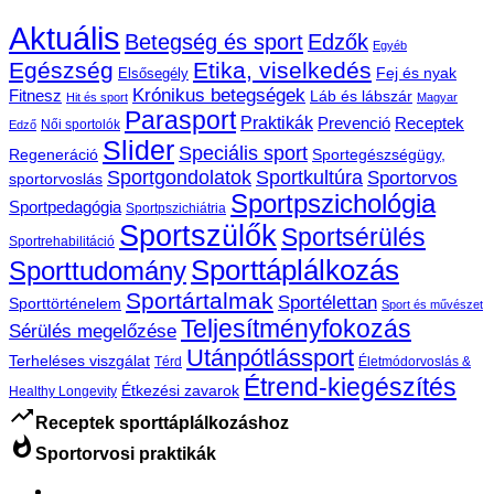
Aktuális
Betegség és sport
Edzők
Egyéb
Egészség
Etika, viselkedés
Fej és nyak
Elsősegély
Krónikus betegségek
Fitnesz
Láb és lábszár
Hit és sport
Magyar
Parasport
Praktikák
Prevenció
Receptek
Női sportolók
Edző
Slider
Speciális sport
Regeneráció
Sportegészségügy,
Sportgondolatok
Sportkultúra
Sportorvos
sportorvoslás
Sportpszichológia
Sportpedagógia
Sportpszichiátria
Sportszülők
Sportsérülés
Sportrehabilitáció
Sporttáplálkozás
Sporttudomány
Sportártalmak
Sportélettan
Sporttörténelem
Sport és művészet
Teljesítményfokozás
Sérülés megelőzése
Utánpótlássport
Terheléses viszgálat
Térd
Életmódorvoslás &
Étrend-kiegészítés
Étkezési zavarok
Healthy Longevity
trending_up
Receptek sporttáplálkozáshoz
whatshot
Sportorvosi praktikák