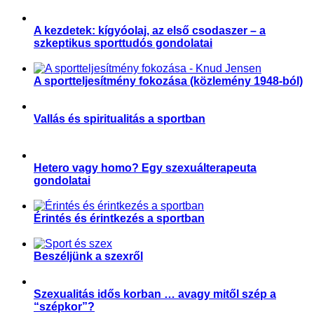
,
,
,
Sportegészségügy, sportorvoslás
Sportorvos
Sporttörténelem
Teljesítményfokozás
A kezdetek: kígyóolaj, az első csodaszer – a
szkeptikus sporttudós gondolatai
,
,
Aktuális
Sportkultúra
Sporttörténelem
A sportteljesítmény fokozása (közlemény 1948-ból)
,
,
Sportegészségügy, sportorvoslás
Sporttörténelem
Teljesítményfokozás
Vallás és spiritualitás a sportban
,
,
,
,
Aktuális
Hit és sport
Sportkultúra
Sportpszichológia
Sporttörténelem
Hetero vagy homo? Egy szexuálterapeuta
gondolatai
,
Párkapcsolat
Sport és szexualitás
Érintés és érintkezés a sportban
,
,
,
Magyar Edző
Párkapcsolat
Sport és szexualitás
Sporttudomány
Beszéljünk a szexről
,
,
Parasport
Párkapcsolat
Sport és szexualitás
Szexualitás idős korban … avagy mitől szép a
“szépkor”?