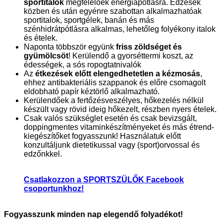
sportitalok
megfelelőek energiapótlásra. Edzések
közben és után egyénre szabottan alkalmazhatóak
sportitalok, sportgélek, banán és más
szénhidrátpótlásra alkalmas, lehetőleg folyékony italok
és ételek.
Naponta többször együnk
friss zöldséget és
gyümölcsöt
! Kerülendő a gyorséttermi koszt, az
édességek, a sós ropogtatnivalók
Az
étkezések előtt elengedhetetlen a
kézmosás
,
ehhez antibakteriális szappanok és előre csomagolt
eldobható papír kéztörlő alkalmazható.
Kerülendőek a fertőzésveszélyes, hőkezelés nélkül
készült vagy rövid ideig hőkezelt, részben nyers ételek.
Csak valós szükséglet esetén és csak bevizsgált,
doppingmentes vitaminkészítményeket és más étrend-
kiegészítőket fogyasszunk! Használatuk előtt
konzultáljunk dietetikussal vagy (sport)orvossal és
edzőnkkel.
Csatlakozzon a SPORTSZÜLŐK Facebook
csoportunkhoz!
Fogyasszunk minden nap elegendő folyadékot!