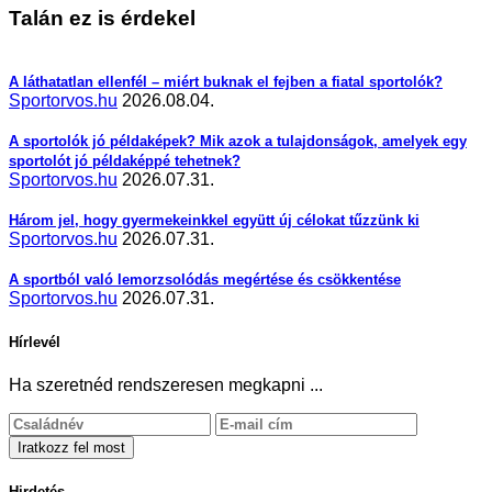
Talán ez is érdekel
A láthatatlan ellenfél – miért buknak el fejben a fiatal sportolók?
Sportorvos.hu
2026.08.04.
A sportolók jó példaképek? Mik azok a tulajdonságok, amelyek egy
sportolót jó példaképpé tehetnek?
Sportorvos.hu
2026.07.31.
Három jel, hogy gyermekeinkkel együtt új célokat tűzzünk ki
Sportorvos.hu
2026.07.31.
A sportból való lemorzsolódás megértése és csökkentése
Sportorvos.hu
2026.07.31.
Hírlevél
Ha szeretnéd rendszeresen megkapni ...
Hirdetés