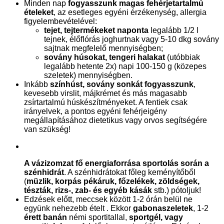
Minden nap
fogyasszunk magas fehérjetartalmú
ételeket
, az esetleges egyéni érzékenység, allergia
figyelembevételével:
tejet, tejtermékeket naponta
legalább 1/2 l
tejnek, élőflórás joghurtnak vagy 5-10 dkg sovány
sajtnak megfelelő mennyiségben;
sovány húsokat, tengeri halakat
(utóbbiak
legalább hetente 2x) napi 100-150 g (közepes
szeletek) mennyiségben.
Inkább
színhúst, sovány sonkát fogyasszunk
,
kevesebb virslit, májkrémet és más magasabb
zsírtartalmú húskészítményeket. A fentiek csak
irányelvek, a pontos egyéni fehérjeigény
megállapításához dietetikus vagy orvos segítségére
van szükség!
A vázizomzat fő energiaforrása sportolás során a
szénhidrát
. A szénhidrátokat főleg keményítőből
(
müzlik, korpás pékáruk, főzelékek, zöldségek,
tészták, rizs-, zab- és egyéb kásák
stb.) pótoljuk!
Edzések előtt, meccsek között 1-2 órán belül ne
együnk nehezebb ételt . Ekkor
gabonaszeletek
, 1-2
érett banán
némi sportitallal,
sportgél, vagy