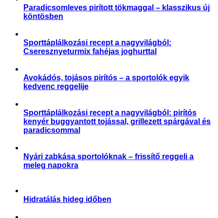
Paradicsomleves pirított tökmaggal – klasszikus új
köntösben
Receptek
Sporttáplálkozási recept a nagyvilágból:
Cseresznyeturmix fahéjas joghurttal
,
Receptek
Sporttáplálkozás
Avokádós, tojásos pirítós – a sportolók egyik
kedvenc reggelije
,
Receptek
Sporttáplálkozás
Sporttáplálkozási recept a nagyvilágból: pirítós
kenyér buggyantott tojással, grillezett spárgával és
paradicsommal
,
Receptek
Sporttáplálkozás
Nyári zabkása sportolóknak – frissítő reggeli a
meleg napokra
Receptek
Hidratálás hideg időben
,
,
,
Aktuális
Praktikák
Slider
Sporttáplálkozás