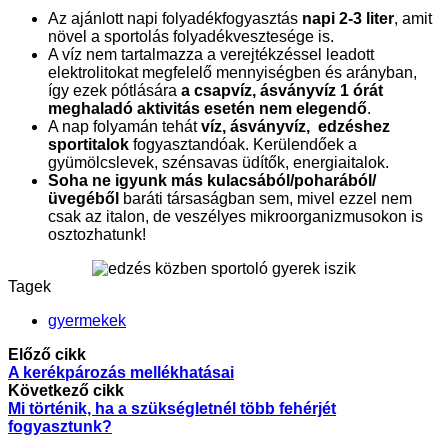
Az ajánlott napi folyadékfogyasztás
napi 2-3 liter
, amit
növel a sportolás folyadékvesztesége is.
A víz nem tartalmazza a verejtékzéssel leadott
elektrolitokat megfelelő mennyiségben és arányban,
így ezek pótlására
a csapvíz, ásványvíz 1 órát
meghaladó aktivitás esetén nem elegendő
.
A nap folyamán tehát
víz, ásványvíz, edzéshez
sportitalok
fogyasztandóak. Kerülendőek a
gyümölcslevek, szénsavas üdítők, energiaitalok.
Soha ne igyunk más kulacsából/poharából/
üvegéből
baráti társaságban sem, mivel ezzel nem
csak az italon, de veszélyes mikroorganizmusokon is
osztozhatunk!
Tagek
gyermekek
Előző cikk
A kerékpározás mellékhatásai
Következő cikk
Mi történik, ha a szükségletnél több fehérjét
fogyasztunk?