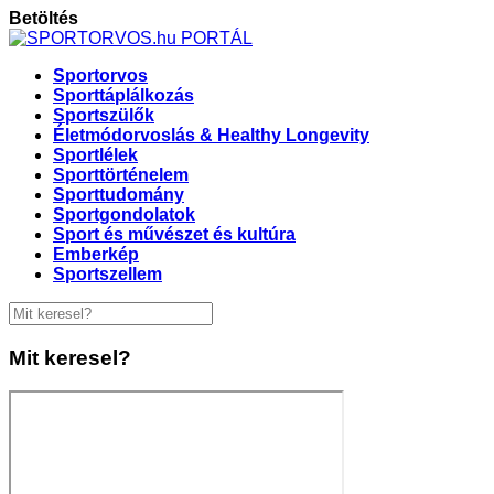
Betöltés
Sportorvos
Sporttáplálkozás
Sportszülők
Életmódorvoslás & Healthy Longevity
Sportlélek
Sporttörténelem
Sporttudomány
Sportgondolatok
Sport és művészet és kultúra
Emberkép
Sportszellem
Mit keresel?