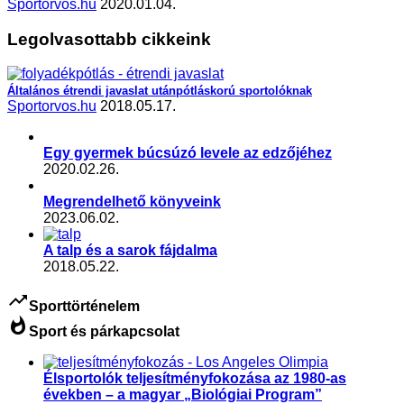
Sportorvos.hu
2020.01.04.
Legolvasottabb cikkeink
Általános étrendi javaslat utánpótláskorú sportolóknak
Sportorvos.hu
2018.05.17.
Egy gyermek búcsúzó levele az edzőjéhez
2020.02.26.
Megrendelhető könyveink
2023.06.02.
A talp és a sarok fájdalma
2018.05.22.
trending_up
Sporttörténelem
whatshot
Sport és párkapcsolat
Élsportolók teljesítményfokozása az 1980-as
években – a magyar „Biológiai Program”