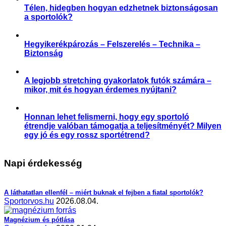
Télen, hidegben hogyan edzhetnek biztonságosan
a sportolók?
,
,
,
,
,
Aktuális
Praktikák
Sérülés megelőzése
Slider
Sportártalmak
Sportsérülés
Hegyikerékpározás – Felszerelés – Technika –
Biztonság
,
,
Praktikák
Sérülés megelőzése
Sportártalmak
A legjobb stretching gyakorlatok futók számára –
mikor, mit és hogyan érdemes nyújtani?
,
,
,
,
Aktuális
Praktikák
Sérülés megelőzése
Slider
Sportsérülés
Honnan lehet felismerni, hogy egy sportoló
étrendje valóban támogatja a teljesítményét? Milyen
egy jó és egy rossz sportétrend?
,
,
,
,
Étrend-kiegészítés
Praktikák
Prevenció
Slider
Sporttáplálkozás
Napi érdekesség
A láthatatlan ellenfél – miért buknak el fejben a fiatal sportolók?
Sportorvos.hu
2026.08.04.
Magnézium és pótlása