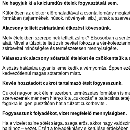
Ne hagyjuk ki a kalciumdús ételek fogyasztását sem.
Különösen az életkor előrehaladtával a csontállomány megtart
formában (tejtermékek, húsok, növények, stb.) jutnak a szerveze
Alacsony telített zsírtartalmú étkezést kövessünk.
Mely ételekben szerepelnek telített zsírok? Elsősorban a ser
alatt. Mivel a túlzott telített zsír bevitel fokozza a vér-koleszteri
zsírbevitel minőségére és természetesen mennyiségére.
Válasszunk alacsony sótartalú ételeket és csökkentsük a 
A sózás hatására ugyanis emelkedik a vérnyomás. Éppen ezért 
kedvezőtlenül magas sótartalom miatt.
Kevés hozzáadott cukrot tartalmazó ételt fogyasszunk.
Cukrot nagyon sok élelmiszerben, természetes formában is meg
szervezetnek már nem hiányzik a „cukrozás” a palacsinta tete
fogakra is igen pusztítóan hat a túlzott cukorbevitel.
Fogyasszunk folyadékot, vizet megfelelő mennyiségben.
Ha a vizelet színe sötét sárga, szaga erős, akkor nagy valós
halálhoz – vezet. Ezért a folyadékhiány elkerülése érdekében a