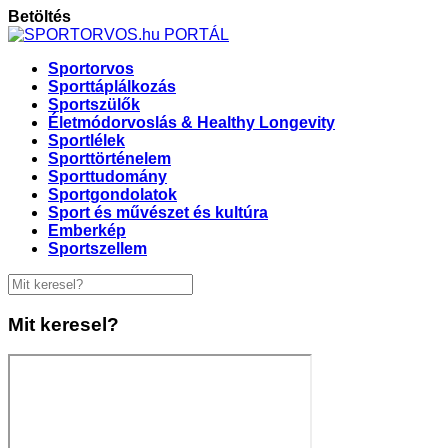
Betöltés
Sportorvos
Sporttáplálkozás
Sportszülők
Életmódorvoslás & Healthy Longevity
Sportlélek
Sporttörténelem
Sporttudomány
Sportgondolatok
Sport és művészet és kultúra
Emberkép
Sportszellem
Mit keresel?