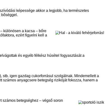
lszívódási képessége akkor a legjobb, ha természetes
t bőséggel.
k – különösen a kacsa – bőre
kófaktora, ezért figyelni kell a
elvágottak és egyéb félkész húsétel fogyasztását a
 stb. igen gazdag cukorforrásul szolgálnak. Mindemellett a
ütt számos anyagcsere betegség rizikóját fokozza, hanem a
mert számos betegséghez – végső soron