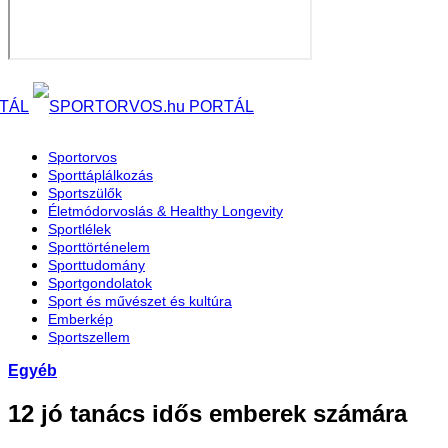
Sportorvos
Sporttáplálkozás
Sportszülők
Életmódorvoslás & Healthy Longevity
Sportlélek
Sporttörténelem
Sporttudomány
Sportgondolatok
Sport és művészet és kultúra
Emberkép
Sportszellem
Egyéb
12 jó tanács idős emberek számára