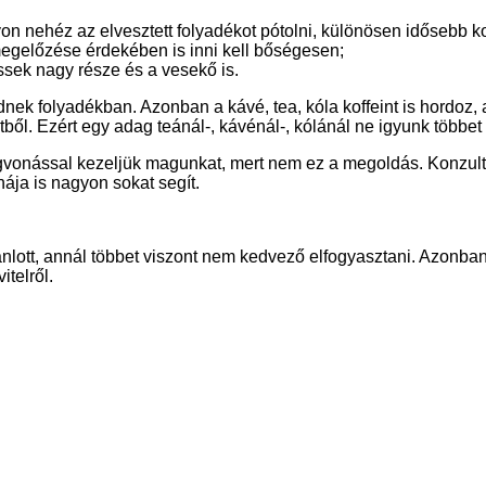
n nehéz az elvesztett folyadékot pótolni, különösen idősebb k
gelőzése érdekében is inni kell bőségesen;
éssek nagy része és a vesekő is.
nek folyadékban. Azonban a kávé, tea, kóla koffeint is hordoz, 
ől. Ezért egy adag teánál-, kávénál-, kólánál ne igyunk többet
egvonással kezeljük magunkat, mert nem ez a megoldás. Konzul
ája is nagyon sokat segít.
jánlott, annál többet viszont nem kedvező elfogyasztani. Azonba
telről.