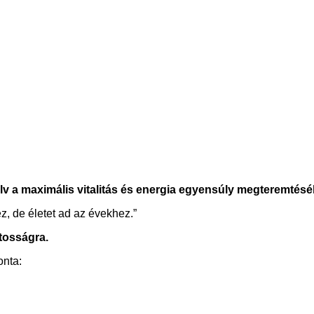
elv a maximális vitalitás és energia egyensúly megteremtésé
, de életet ad az évekhez.”
atosságra.
onta: