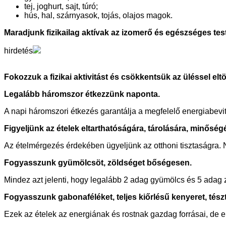
tej, joghurt, sajt, túró;
hús, hal, szárnyasok, tojás, olajos magok.
Maradjunk fizikailag aktívak az izomerő és egészséges t
hirdetés
Fokozzuk a fizikai aktivitást és csökkentsük az üléssel eltöl
Legalább háromszor étkezzünk naponta.
A napi háromszori étkezés garantálja a megfelelő energiabevite
Figyeljünk az ételek eltarthatóságára, tárolására, minőség
Az ételmérgezés érdekében ügyeljünk az otthoni tisztaságra. Ne 
Fogyasszunk gyümölcsöt, zöldséget bőségesen.
Mindez azt jelenti, hogy legalább 2 adag gyümölcs és 5 adag 
Fogyasszunk gabonaféléket, teljes kiőrlésű kenyeret, tészta
Ezek az ételek az energiának és rostnak gazdag forrásai, de eme