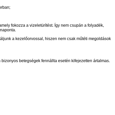
orban;
amely fokozza a vizeletürítést. Így nem csupán a folyadék,
 naponta.
táljunk a kezelőorvossal, hiszen nem csak műtéti megoldások
n bizonyos betegségek fennállta esetén kifejezetten ártalmas.