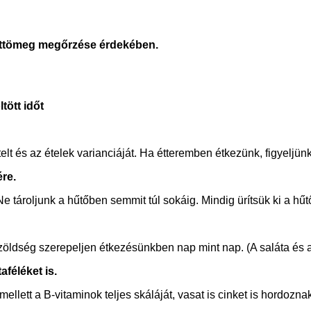
esttömeg megőrzése érdekében.
tött időt
lt és az ételek varianciáját. Ha étteremben étkezünk, figyeljünk
ére.
tároljunk a hűtőben semmit túl sokáig. Mindig ürítsük ki a hűtőb
zöldség szerepeljen étkezésünkben nap mint nap. (A saláta és 
féléket is.
llett a B-vitaminok teljes skáláját, vasat is cinket is hordozna