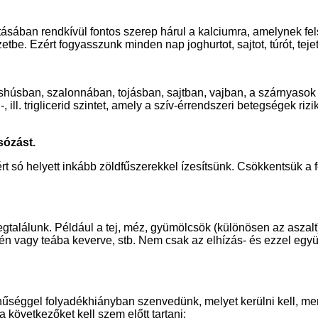
ásában rendkívül fontos szerep hárul a kalciumra, amelynek fe
tbe. Ezért fogyasszunk minden nap joghurtot, sajtot, túrót, teje
téshúsban, szalonnában, tojásban, sajtban, vajban, a szárnyaso
n-, ill. triglicerid szintet, amely a szív-érrendszeri betegségek rizi
sózást.
só helyett inkább zöldfűszerekkel ízesítsünk. Csökkentsük a f
találunk. Például a tej, méz, gyümölcsök (különösen az aszalt),
jén vagy teába keverve, stb. Nem csak az elhízás- és ezzel egy
zínűséggel folyadékhiányban szenvedünk, melyet kerülni kell, 
 következőket kell szem előtt tartani: