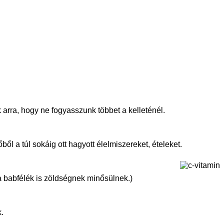
 arra, hogy ne fogyasszunk többet a kelleténél.
ől a túl sokáig ott hagyott élelmiszereket, ételeket.
a babfélék is zöldségnek minősülnek.)
k.