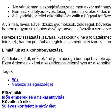
Ne várjuk meg a szomjúságérzetet, mert akkor már nagyo
Nem csak a folyadékveszteség, hanem a székrekedés me
A folyadékbevitellel elkerülhetővé válik a húgyúti fertőz
A víz, tea, leves, kávé, dzsúz, gyümölcsök, zöldségek bővelked
hanem nagyon sok fontos ásványi anyag is távozik a szervezetb
Ha vizeletvisszatartási zavarral küszködünk, ne a folyadékm
léteznek, hanem például a megfelelő kismedencei izomzat torn
Limitáljuk az alkoholfogyasztást.
A férfiaknak 2 dl, nőknek 1 dl jó minőségű bor napi bevitele a
Ezért érdemes kikérni a kezelőorvos véleményét az alkoholbevi
Tagek
50+
Válaszd az egészséget
Előző cikk
Idős emberek és a fizikai aktivitás
Következő cikk
50 éves kor felett is aktív élet