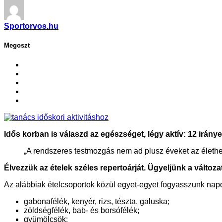
Sportorvos.hu
Megoszt
Idős korban is válaszd az egészséget, légy aktív: 12 irány
„A rendszeres testmozgás nem ad plusz éveket az élethez
Élvezzük az ételek széles repertoárját. Ügyeljünk a változ
Az alábbiak ételcsoportok közül egyet-egyet fogyasszunk nap
gabonafélék, kenyér, rizs, tészta, galuska;
zöldségfélék, bab- és borsófélék;
gyümölcsök;