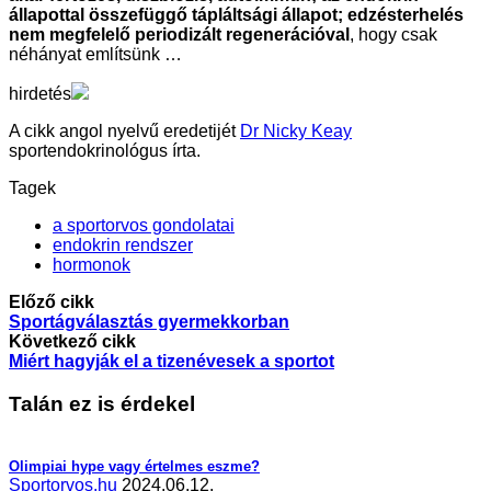
állapottal összefüggő tápláltsági állapot; edzésterhelés
nem megfelelő periodizált regenerációval
, hogy csak
néhányat említsünk …
hirdetés
A cikk angol nyelvű eredetijét
Dr Nicky Keay
sportendokrinológus írta.
Tagek
a sportorvos gondolatai
endokrin rendszer
hormonok
Előző cikk
Sportágválasztás gyermekkorban
Következő cikk
Miért hagyják el a tizenévesek a sportot
Talán ez is érdekel
Olimpiai hype vagy értelmes eszme?
Sportorvos.hu
2024.06.12.