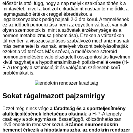
először is attól függ, hogy a nap melyik szakában történik a
mintavétel, mivel a kortizol cirkadián ritmusban termelődik, a
legmagasabb értékek reggel ébredéskor, a
legalacsonyabbak pedig hajnali 2-3 óra körül. A termelésnek
ez az időbeli periodicitása nem az egyetlen változó, vannak
olyan szempontok is, mint a szövetek érzékenysége és a
hormon metabolizmusa (lebomlása). Ezeken a változókon
túlmenően a visszacsatolásos szabályozó mechanizmusnak
más bemenetei is vannak, amelyek viszont befolyásolhatják
ezeket a változókat. Más szóval, a mellékvese szteroid
hormontermelésére való elszigetelt összpontosítás figyelmen
kívül hagyhatja a hypothamalmikus-hipofízis-mellékvese (H-
P-A) tengely diszfunkcióját és valójában szélesebb körű
problémákat is.
Sokat rágalmazott pajzsmirigy
Ezzel még nincs vége
a fáradtság és a sportteljesítmény
alulteljesítésének lehetséges okainak
: a H-P-A tengely
csak egy a sok egymással összefüggő, kölcsönhatásban
lévő endokrin rendszer közül.
Számos neuroendokrin
bemenet érkezik a hipotalamuszba, az endokrin rendszer