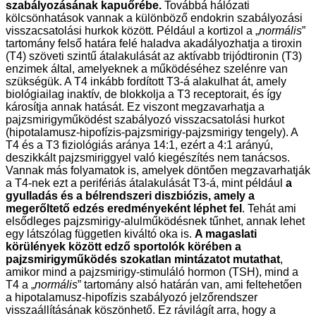
szabályozásának kapuőrébe.
Továbbá hálózati
kölcsönhatások vannak a különböző endokrin szabályozási
visszacsatolási hurkok között. Például a kortizol a „
normális
”
tartomány felső határa felé haladva akadályozhatja a tiroxin
(T4) szöveti szintű átalakulását az aktívabb trijódtironin (T3)
enzimek által, amelyeknek a működéséhez szelénre van
szükségük. A T4 inkább fordított T3-á alakulhat át, amely
biológiailag inaktív, de blokkolja a T3 receptorait, és így
károsítja annak hatását. Ez viszont megzavarhatja a
pajzsmirigyműködést szabályozó visszacsatolási hurkot
(hipotalamusz-hipofízis-pajzsmirigy-pajzsmirigy tengely). A
T4 és a T3 fiziológiás aránya 14:1, ezért a 4:1 arányú,
deszikkált pajzsmiriggyel való kiegészítés nem tanácsos.
Vannak más folyamatok is, amelyek döntően megzavarhatják
a T4-nek ezt a perifériás átalakulását T3-á, mint például
a
gyulladás és a bélrendszeri diszbiózis, amely a
megerőltető edzés eredményeként léphet fel
. Tehát ami
elsődleges pajzsmirigy-alulműködésnek tűnhet, annak lehet
egy látszólag független kiváltó oka is.
A magaslati
körülények között edző sportolók körében a
pajzsmirigyműködés szokatlan mintázatot mutathat
,
amikor mind a pajzsmirigy-stimuláló hormon (TSH), mind a
T4 a „
normális
” tartomány alsó határán van, ami feltehetően
a hipotalamusz-hipofízis szabályozó jelzőrendszer
visszaállításának köszönhető. Ez rávilágít arra, hogy a