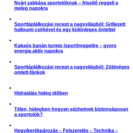
Nyári zabkása sportolóknak – frissítő reggeli a
meleg napokra
Receptek
Sporttáplálkozási recept a nagyvilágból: Grillezett
halloumi csirkével és egy különleges öntettel
,
Receptek
Sporttáplálkozás
Kakaós banán turmix (sport)reggelire – gyors
energia aktív napokra
,
Receptek
Sportszülők
Sporttáplálkozási recept a nagyvilágból: Zöldséges
omlett-fánkok
,
Receptek
Sporttáplálkozás
Hidratálás hideg időben
,
,
,
Aktuális
Praktikák
Slider
Sporttáplálkozás
Télen, hidegben hogyan edzhetnek biztonságosan
a sportolók?
,
,
,
,
,
Aktuális
Praktikák
Sérülés megelőzése
Slider
Sportártalmak
Sportsérülés
Hegyikerékpározás – Felszerelés – Technika –