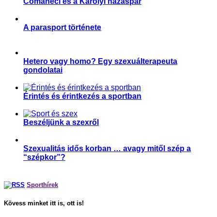
Comăneci és a Károlyi házaspár
,
,
,
,
,
Aktuális
Edzők
Magyar Edző
Sportetika
Sportgondolatok
Sporttörténelem
A parasport története
,
,
,
Parasport
Speciális sport
Sportkultúra
Sporttörténelem
Hetero vagy homo? Egy szexuálterapeuta
gondolatai
,
Párkapcsolat
Sport és szexualitás
Érintés és érintkezés a sportban
,
,
,
Magyar Edző
Párkapcsolat
Sport és szexualitás
Sporttudomány
Beszéljünk a szexről
,
,
Parasport
Párkapcsolat
Sport és szexualitás
Szexualitás idős korban … avagy mitől szép a
“szépkor”?
,
Párkapcsolat
Sport és szexualitás
Sporthírek
Kövess minket itt is, ott is!