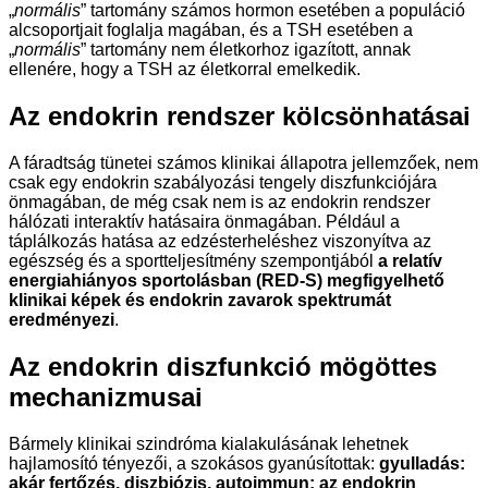
„
normális
” tartomány számos hormon esetében a populáció
alcsoportjait foglalja magában, és a TSH esetében a
„
normális
” tartomány nem életkorhoz igazított, annak
ellenére, hogy a TSH az életkorral emelkedik.
Az endokrin rendszer kölcsönhatásai
A fáradtság tünetei számos klinikai állapotra jellemzőek, nem
csak egy endokrin szabályozási tengely diszfunkciójára
önmagában, de még csak nem is az endokrin rendszer
hálózati interaktív hatásaira önmagában. Például a
táplálkozás hatása az edzésterheléshez viszonyítva az
egészség és a sportteljesítmény szempontjából
a relatív
energiahiányos sportolásban (RED-S) megfigyelhető
klinikai képek és endokrin zavarok spektrumát
eredményezi
.
Az endokrin diszfunkció mögöttes
mechanizmusai
Bármely klinikai szindróma kialakulásának lehetnek
hajlamosító tényezői, a szokásos gyanúsítottak:
gyulladás:
akár fertőzés, diszbiózis, autoimmun; az endokrin