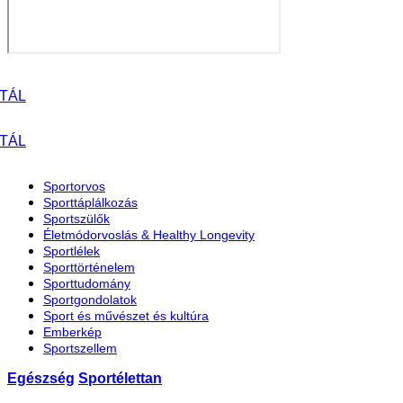
Sportorvos
Sporttáplálkozás
Sportszülők
Életmódorvoslás & Healthy Longevity
Sportlélek
Sporttörténelem
Sporttudomány
Sportgondolatok
Sport és művészet és kultúra
Emberkép
Sportszellem
Egészség
Sportélettan