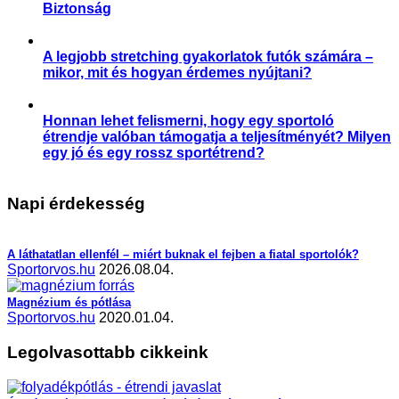
Biztonság
,
,
Praktikák
Sérülés megelőzése
Sportártalmak
A legjobb stretching gyakorlatok futók számára –
mikor, mit és hogyan érdemes nyújtani?
,
,
,
,
Aktuális
Praktikák
Sérülés megelőzése
Slider
Sportsérülés
Honnan lehet felismerni, hogy egy sportoló
étrendje valóban támogatja a teljesítményét? Milyen
egy jó és egy rossz sportétrend?
,
,
,
,
Étrend-kiegészítés
Praktikák
Prevenció
Slider
Sporttáplálkozás
Napi érdekesség
A láthatatlan ellenfél – miért buknak el fejben a fiatal sportolók?
Sportorvos.hu
2026.08.04.
Magnézium és pótlása
Sportorvos.hu
2020.01.04.
Legolvasottabb cikkeink