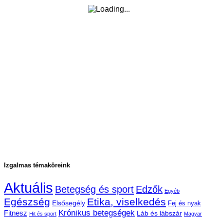
Izgalmas témaköreink
Aktuális
Betegség és sport
Edzők
Egyéb
Egészség
Etika, viselkedés
Elsősegély
Fej és nyak
Krónikus betegségek
Fitnesz
Láb és lábszár
Hit és sport
Magyar