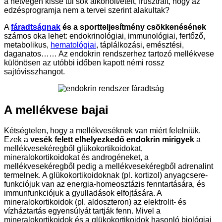
a hétvégén kissé túl sok alkoholt/ételt, frusztrált, hogy az
edzésprogramja nem a tervei szerint alakultak?
A
fáradtságnak
és a sportteljesítmény csökkenésének
számos oka lehet: endokrinológiai, immunológiai, fertőző,
metabolikus,
hematológiai
, táplálkozási, emésztési,
daganatos…… Az endokrin rendszerhez tartozó mellékvese
különösen az utóbbi időben kapott némi rossz
sajtóvisszhangot.
A mellékvese bajai
Kétségtelen, hogy a mellékveséknek van miért felelniük.
Ezek a
vesék felett elhelyezkedő endokrin mirigyek
a
mellékvesekéregből glükokortikoidokat,
mineralokortikoidokat és androgéneket, a
mellékvesekéregből pedig a mellékvesekéregből adrenalint
termelnek. A glükokortikoidoknak (pl. kortizol) anyagcsere-
funkciójuk van az energia-homeosztázis fenntartására, és
immunfunkciójuk a gyulladások elfojtására. A
mineralokortikoidok (pl. aldoszteron) az elektrolit- és
vízháztartás egyensúlyát tartják fenn. Mivel a
mineralokortikoidok és a glükokortikoidok hasonló biológiai