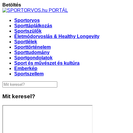
Betöltés
Sportorvos
Sporttáplálkozás
Sportszülők
Életmódorvoslás & Healthy Longevity
Sportlélek
Sporttörténelem
Sporttudomány
Sportgondolatok
Sport és művészet és kultúra
Emberkép
Sportszellem
Mit keresel?