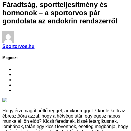
Fáradtság, sportteljesítmény és
hormonok – a sportorvos pár
gondolata az endokrin rendszerről
Sportorvos.hu
Megoszt
Hogy érzi magát hétfő reggel, amikor reggel 7-kor felkelti az
ébresztőóra azzal, hogy a hétvége után egy egész napos
munka áll ön előtt? Kicsit fáradtnak, kissé letargikusnak,
lomhának, talán egy kicsit levertnek, esetleg megbánja, hogy