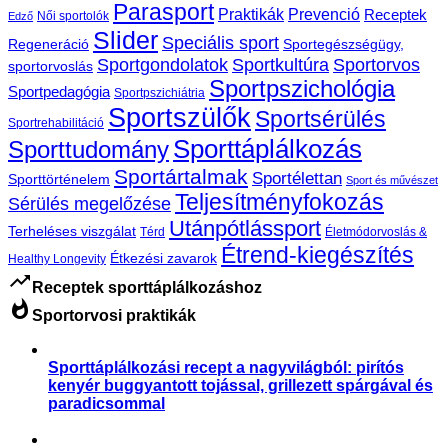
Parasport
Praktikák
Prevenció
Receptek
Női sportolók
Edző
Slider
Speciális sport
Regeneráció
Sportegészségügy,
Sportgondolatok
Sportkultúra
Sportorvos
sportorvoslás
Sportpszichológia
Sportpedagógia
Sportpszichiátria
Sportszülők
Sportsérülés
Sportrehabilitáció
Sporttáplálkozás
Sporttudomány
Sportártalmak
Sportélettan
Sporttörténelem
Sport és művészet
Teljesítményfokozás
Sérülés megelőzése
Utánpótlássport
Terheléses viszgálat
Térd
Életmódorvoslás &
Étrend-kiegészítés
Étkezési zavarok
Healthy Longevity
trending_up
Receptek sporttáplálkozáshoz
whatshot
Sportorvosi praktikák
Sporttáplálkozási recept a nagyvilágból: pirítós
kenyér buggyantott tojással, grillezett spárgával és
paradicsommal
,
Receptek
Sporttáplálkozás