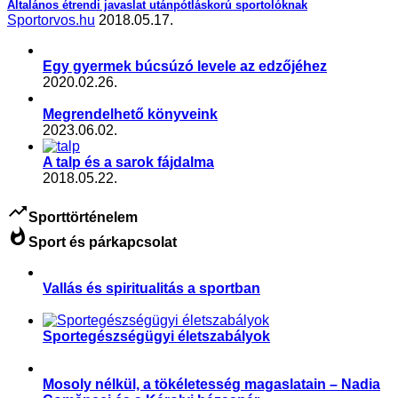
Általános étrendi javaslat utánpótláskorú sportolóknak
Sportorvos.hu
2018.05.17.
Egy gyermek búcsúzó levele az edzőjéhez
2020.02.26.
Megrendelhető könyveink
2023.06.02.
A talp és a sarok fájdalma
2018.05.22.
trending_up
Sporttörténelem
whatshot
Sport és párkapcsolat
Vallás és spiritualitás a sportban
,
,
,
,
Aktuális
Hit és sport
Sportkultúra
Sportpszichológia
Sporttörténelem
Sportegészségügyi életszabályok
,
Sportegészségügy, sportorvoslás
Sporttörténelem
Mosoly nélkül, a tökéletesség magaslatain – Nadia