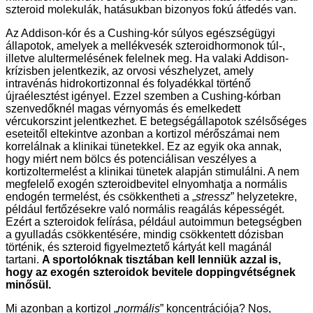
szteroid molekulák, hatásukban bizonyos fokú átfedés van.
Az Addison-kór és a Cushing-kór súlyos egészségügyi
állapotok, amelyek a mellékvesék szteroidhormonok túl-,
illetve alultermelésének felelnek meg. Ha valaki Addison-
krízisben jelentkezik, az orvosi vészhelyzet, amely
intravénás hidrokortizonnal és folyadékkal történő
újraélesztést igényel. Ezzel szemben a Cushing-kórban
szenvedőknél magas vérnyomás és emelkedett
vércukorszint jelentkezhet. E betegségállapotok szélsőséges
eseteitől eltekintve azonban a kortizol mérőszámai nem
korrelálnak a klinikai tünetekkel. Ez az egyik oka annak,
hogy miért nem bölcs és potenciálisan veszélyes a
kortizoltermelést a klinikai tünetek alapján stimulálni. A nem
megfelelő exogén szteroidbevitel elnyomhatja a normális
endogén termelést, és csökkentheti a „
stressz
” helyzetekre,
például fertőzésekre való normális reagálás képességét.
Ezért a szteroidok felírása, például autoimmun betegségben
a gyulladás csökkentésére, mindig csökkentett dózisban
történik, és szteroid figyelmeztető kártyát kell magánál
tartani.
A sportolóknak tisztában kell lenniük azzal is,
hogy az exogén szteroidok bevitele doppingvétségnek
minősül.
Mi azonban a kortizol „
normális
” koncentrációja? Nos,