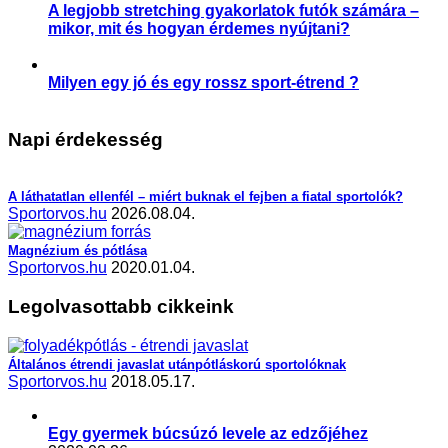
A legjobb stretching gyakorlatok futók számára –
mikor, mit és hogyan érdemes nyújtani?
,
,
,
,
Aktuális
Praktikák
Sérülés megelőzése
Slider
Sportsérülés
Milyen egy jó és egy rossz sport-étrend ?
,
,
Étrend-kiegészítés
Praktikák
Sporttáplálkozás
Napi érdekesség
A láthatatlan ellenfél – miért buknak el fejben a fiatal sportolók?
Sportorvos.hu
2026.08.04.
Magnézium és pótlása
Sportorvos.hu
2020.01.04.
Legolvasottabb cikkeink
Általános étrendi javaslat utánpótláskorú sportolóknak
Sportorvos.hu
2018.05.17.
Egy gyermek búcsúzó levele az edzőjéhez