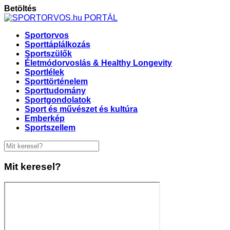
Betöltés
Sportorvos
Sporttáplálkozás
Sportszülők
Életmódorvoslás & Healthy Longevity
Sportlélek
Sporttörténelem
Sporttudomány
Sportgondolatok
Sport és művészet és kultúra
Emberkép
Sportszellem
Mit keresel?