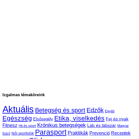
Izgalmas témaköreink
Aktuális
Betegség és sport
Edzők
Egyéb
Egészség
Etika, viselkedés
Fej és nyak
Elsősegély
Krónikus betegségek
Fitnesz
Láb és lábszár
Hit és sport
Magyar
Parasport
Praktikák
Prevenció
Receptek
Női sportolók
Edző