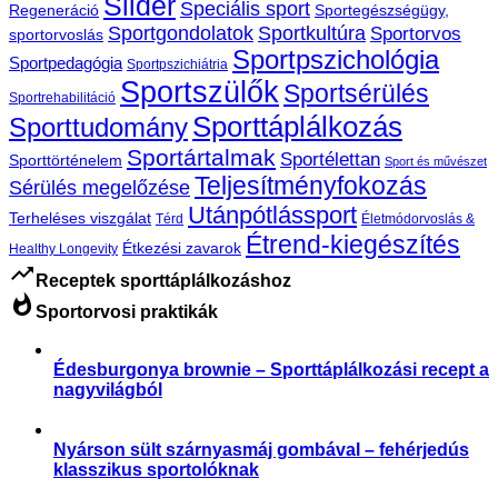
Slider
Speciális sport
Regeneráció
Sportegészségügy,
Sportgondolatok
Sportkultúra
Sportorvos
sportorvoslás
Sportpszichológia
Sportpedagógia
Sportpszichiátria
Sportszülők
Sportsérülés
Sportrehabilitáció
Sporttáplálkozás
Sporttudomány
Sportártalmak
Sportélettan
Sporttörténelem
Sport és művészet
Teljesítményfokozás
Sérülés megelőzése
Utánpótlássport
Terheléses viszgálat
Térd
Életmódorvoslás &
Étrend-kiegészítés
Étkezési zavarok
Healthy Longevity
trending_up
Receptek sporttáplálkozáshoz
whatshot
Sportorvosi praktikák
Édesburgonya brownie – Sporttáplálkozási recept a
nagyvilágból
,
Receptek
Sporttáplálkozás
Nyárson sült szárnyasmáj gombával – fehérjedús
klasszikus sportolóknak
,
Receptek
Sporttáplálkozás