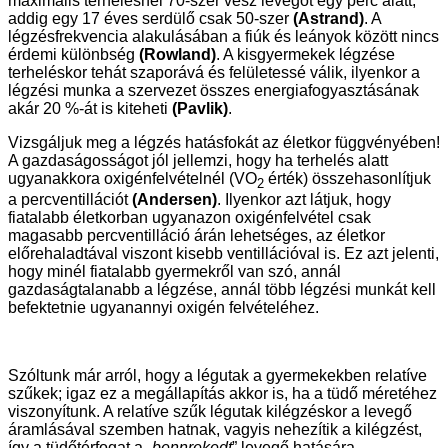
maximális terhelésnél 70-szer vesz levegőt egy perc alatt,
addig egy 17 éves serdülő csak 50-szer
(Astrand)
. A
légzésfrekvencia alakulásában a fiúk és leányok között nincs
érdemi különbség
(Rowland)
. A kisgyermekek légzése
terheléskor tehát szaporává és felületessé válik, ilyenkor a
légzési munka a szervezet összes energiafogyasztásának
akár 20 %-át is kiteheti
(Pavlik)
.
Vizsgáljuk meg a légzés hatásfokát az életkor függvényében!
A gazdaságosságot jól jellemzi, hogy ha terhelés alatt
ugyanakkora oxigénfelvételnél (VO
érték) összehasonlítjuk
2
a percventillációt
(Andersen)
. Ilyenkor azt látjuk, hogy
fiatalabb életkorban ugyanazon oxigénfelvétel csak
magasabb percventilláció árán lehetséges, az életkor
előrehaladtával viszont kisebb ventillációval is. Ez azt jelenti,
hogy minél fiatalabb gyermekről van szó, annál
gazdaságtalanabb a légzése, annál több légzési munkát kell
befektetnie ugyanannyi oxigén felvételéhez.
Szóltunk már arról, hogy a légutak a gyermekekben relatíve
szűkek; igaz ez a megállapítás akkor is, ha a tüdő méretéhez
viszonyítunk. A relatíve szűk légutak kilégzéskor a levegő
áramlásával szemben hatnak, vagyis nehezítik a kilégzést,
így a tüdőtérfogat a „
bennrekedt
” levegő hatására