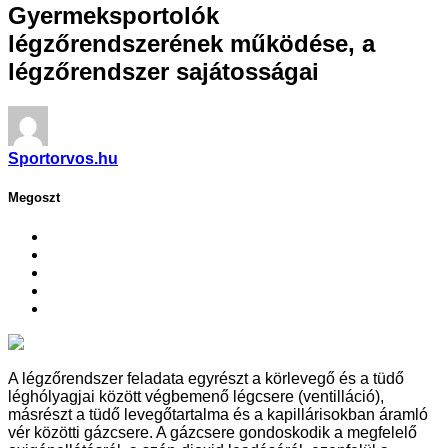
Gyermeksportolók
légzőrendszerének működése, a
légzőrendszer sajátosságai
Sportorvos.hu
Megoszt
A légzőrendszer feladata egyrészt a körlevegő és a tüdő
léghólyagjai között végbemenő légcsere (ventilláció),
másrészt a tüdő levegőtartalma és a kapillárisokban áramló
vér közötti gázcsere. A gázcsere gondoskodik a megfelelő