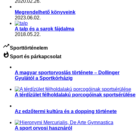
2020.02.26.
Megrendelhető könyveink
2023.06.02.
A talp és a sarok fájdalma
2018.05.22.
trending_up
Sporttörténelem
whatshot
Sport és párkapcsolat
A magyar sportorvoslás története – Dollinger
Gyulától a Sportkórházig
,
,
,
,
,
,
,
Aktuális
Slider
sport és politika
sport és társadalom
Sportegészségügy, sportorvoslás
Sportorvos
Sporttörténelem
Sporttudomány
A térdízület félholdalakú porcogóinak sportsérülése
,
Sportegészségügy, sportorvoslás
Sporttörténelem
Az edzőtermi kultúra és a dopping története
,
,
Fitnesz
Sportgondolatok
Sporttörténelem
A sport orvosi hasznáról
,
,
,
Egyéb
Sport és művészet
Sporttörténelem
Sporttudomány