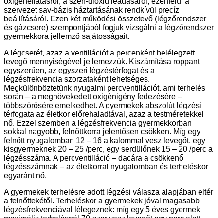
oxigénellátásról, a szén-dioxid leadásáról, ezenfelül a
szervezet sav-bázis háztartásának rendkívül precíz
beállításáról. Ezen két működési összetevő (légzőrendszer
és gázcsere) szempontjából fogjuk vizsgálni a légzőrendszer
gyermekkora jellemző sajátosságait.
A légcserét, azaz a ventillációt a percenként belélegzett
levegő mennyiségével jellemezzük. Kiszámítása roppant
egyszerűen, az egyszeri légzéstérfogat és a
légzésfrekvencia szorzataként lehetséges.
Megkülönböztetünk nyugalmi percventillációt, ami terhelés
során – a megnövekedett oxigénigény fedezésére –
többszörösére emelkedhet. A gyermekek abszolút légzési
térfogata az életkor előrehaladtával, azaz a testméretekkel
nő. Ezzel szemben a légzésfrekvencia gyermekkorban
sokkal nagyobb, felnőttkorra jelentősen csökken. Míg egy
felnőtt nyugalomban 12 – 16 alkalommal vesz levegőt, egy
kisgyermeknek 20 – 25 /perc, egy serdülőnek 15 – 20 /perc a
légzésszáma. A percventilláció – dacára a csökkenő
légzésszámnak – az életkorral nyugalomban és terheléskor
egyaránt nő.
A gyermekek terhelésre adott légzési válasza alapjában eltér
a felnőttekétől. Terheléskor a gyermekek jóval magasabb
légzésfrekvenciával lélegeznek: míg egy 5 éves gyermek