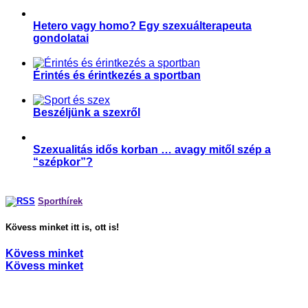
Hetero vagy homo? Egy szexuálterapeuta
gondolatai
,
Párkapcsolat
Sport és szexualitás
Érintés és érintkezés a sportban
,
,
,
Magyar Edző
Párkapcsolat
Sport és szexualitás
Sporttudomány
Beszéljünk a szexről
,
,
Parasport
Párkapcsolat
Sport és szexualitás
Szexualitás idős korban … avagy mitől szép a
“szépkor”?
,
Párkapcsolat
Sport és szexualitás
Sporthírek
Kövess minket itt is, ott is!
Kövess minket
Kövess minket