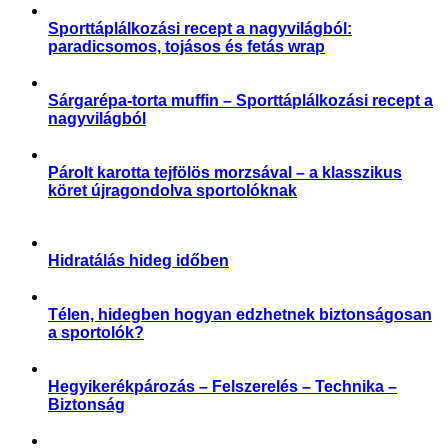
Sporttáplálkozási recept a nagyvilágból:
paradicsomos, tojásos és fetás wrap
,
,
Aktuális
Receptek
Sporttáplálkozás
Sárgarépa-torta muffin – Sporttáplálkozási recept a
nagyvilágból
,
Receptek
Sporttáplálkozás
Párolt karotta tejfölös morzsával – a klasszikus
köret újragondolva sportolóknak
,
Receptek
Sporttáplálkozás
Hidratálás hideg időben
,
,
,
Aktuális
Praktikák
Slider
Sporttáplálkozás
Télen, hidegben hogyan edzhetnek biztonságosan
a sportolók?
,
,
,
,
,
Aktuális
Praktikák
Sérülés megelőzése
Slider
Sportártalmak
Sportsérülés
Hegyikerékpározás – Felszerelés – Technika –
Biztonság
,
,
Praktikák
Sérülés megelőzése
Sportártalmak