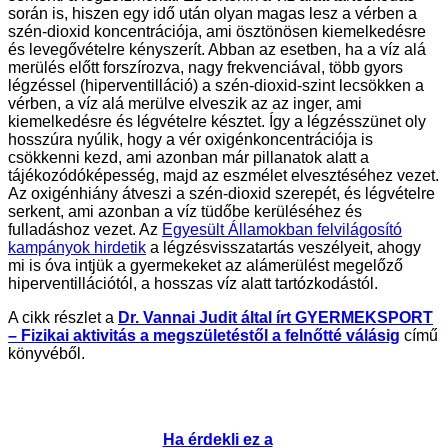
során is, hiszen egy idő után olyan magas lesz a vérben a
szén-dioxid koncentrációja, ami ösztönösen kiemelkedésre
és levegővételre kényszerít. Abban az esetben, ha a víz alá
merülés előtt forszírozva, nagy frekvenciával, több gyors
légzéssel (hiperventilláció) a szén-dioxid-szint lecsökken a
vérben, a víz alá merülve elveszik az az inger, ami
kiemelkedésre és légvételre késztet. Így a légzésszünet oly
hosszúra nyúlik, hogy a vér oxigénkoncentrációja is
csökkenni kezd, ami azonban már pillanatok alatt a
tájékozódóképesség, majd az eszmélet elvesztéséhez vezet.
Az oxigénhiány átveszi a szén-dioxid szerepét, és légvételre
serkent, ami azonban a víz tüdőbe kerüléséhez és
fulladáshoz vezet. Az
Egyesült Államokban felvilágosító
kampányok hirdetik
a légzésvisszatartás veszélyeit, ahogy
mi is óva intjük a gyermekeket az alámerülést megelőző
hiperventillációtól, a hosszas víz alatt tartózkodástól.
A cikk részlet a
Dr. Vannai Judit által írt GYERMEKSPORT
– Fizikai aktivitás a megszületéstől a felnőtté válásig
című
könyvéből.
Ha érdekli ez a