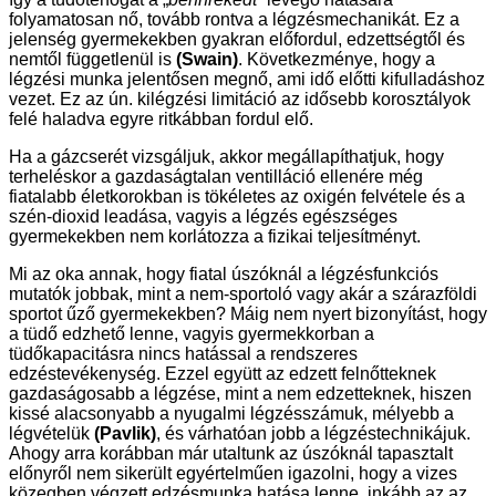
folyamatosan nő, tovább rontva a légzésmechanikát. Ez a
jelenség gyermekekben gyakran előfordul, edzettségtől és
nemtől függetlenül is
(Swain)
. Következménye, hogy a
légzési munka jelentősen megnő, ami idő előtti kifulladáshoz
vezet. Ez az ún. kilégzési limitáció az idősebb korosztályok
felé haladva egyre ritkábban fordul elő.
Ha a gázcserét vizsgáljuk, akkor megállapíthatjuk, hogy
terheléskor a gazdaságtalan ventilláció ellenére még
fiatalabb életkorokban is tökéletes az oxigén felvétele és a
szén-dioxid leadása, vagyis a légzés egészséges
gyermekekben nem korlátozza a fizikai teljesítményt.
Mi az oka annak, hogy fiatal úszóknál a légzésfunkciós
mutatók jobbak, mint a nem-sportoló vagy akár a szárazföldi
sportot űző gyermekekben? Máig nem nyert bizonyítást, hogy
a tüdő edzhető lenne, vagyis gyermekkorban a
tüdőkapacitásra nincs hatással a rendszeres
edzéstevékenység. Ezzel együtt az edzett felnőtteknek
gazdaságosabb a légzése, mint a nem edzetteknek, hiszen
kissé alacsonyabb a nyugalmi légzésszámuk, mélyebb a
légvételük
(Pavlik)
, és várhatóan jobb a légzéstechnikájuk.
Ahogy arra korábban már utaltunk az úszóknál tapasztalt
előnyről nem sikerült egyértelműen igazolni, hogy a vizes
közegben végzett edzésmunka hatása lenne, inkább az az