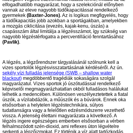
elfogadhatóbb magyarázat, hogy a szelekciónál előnyben
vannak az eleve nagyobb tüdőkapacitással rendelkező
gyermekek
(Baxter-Jones)
. Az is logikus megfigyelés, hogy
a tüdőkapacitás jobb azokban a sportágakban, amelyekben
a mozgás ciklicitása (evezés, kajak-kenu, úszás) a
csapásszám által limitálja a légzésszámot, így szükség van
nagyobb légzéstérfogatra a percventilláció fenntartásához
(Pavlik)
.
A légzés, a légzőrendszer tárgyalásánál szólnunk kell a
vizes sportolók légzésvisszatartásának kérdéséről. Az ún.
sekély vízi fulladás jelensége (SWB – shallow water
blackout)
megdöbbentő tragédiák sokaságára szolgál
magyarázatul. Vizes sportok jó úszótudással rendelkező
képviselői megmagyarázhatatlan okból fulladásos halálukat
lelhetik a medencében. Különösen veszélyeztetettek a fiatal
úszók, a vízilabdázók, a műúszók és a búvárok. Ennek oka
elsősorban a helytelen légzéstechnikára, súlyos
tudatlanságra vagy a felelőtlen edzésmódszerre vezethető
vissza. A jelenség élettani magyarázata a következő. A
légzés ingere egészséges emberben elsősorban a vérben
felhalmozódott szén-dioxid, ami reflexes úton légvételre
serkenti a légzőizmokat. Ez történik a víz alatt tartózkodás