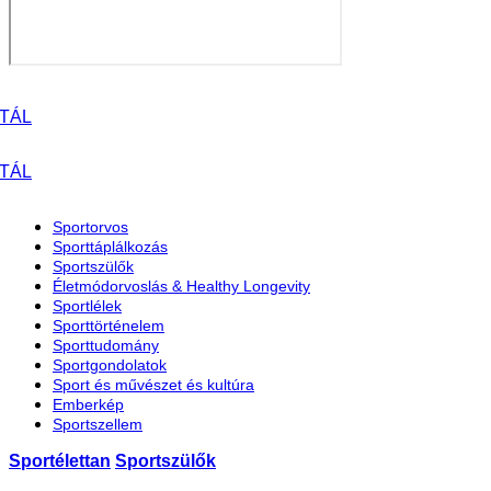
Sportorvos
Sporttáplálkozás
Sportszülők
Életmódorvoslás & Healthy Longevity
Sportlélek
Sporttörténelem
Sporttudomány
Sportgondolatok
Sport és művészet és kultúra
Emberkép
Sportszellem
Sportélettan
Sportszülők