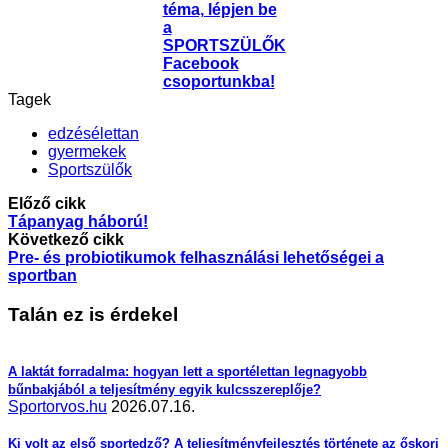
téma, lépjen be
a
SPORTSZÜLŐK
Facebook
csoportunkba!
Tagek
edzésélettan
gyermekek
Sportszülők
Előző cikk
Tápanyag háború!
Következő cikk
Pre- és probiotikumok felhasználási lehetőségei a
sportban
Talán ez is érdekel
A laktát forradalma: hogyan lett a sportélettan legnagyobb
bűnbakjából a teljesítmény egyik kulcsszereplője?
Sportorvos.hu
2026.07.16.
Ki volt az első sportedző? A teljesítményfejlesztés története az őskori